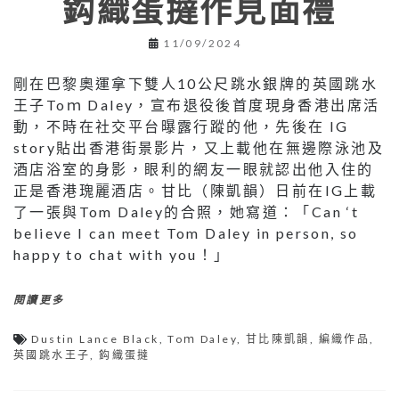
鈎織蛋撻作見面禮
11/09/2024
剛在巴黎奧運拿下雙人10公尺跳水銀牌的英國跳水
王子Toｍ Daley，宣布退役後首度現身香港出席活
動，不時在社交平台曝露行蹤的他，先後在 IG
story貼出香港街景影片，又上載他在無邊際泳池及
酒店浴室的身影，眼利的網友一眼就認出他入住的
正是香港瑰麗酒店。甘比（陳凱韻）日前在IG上載
了一張與Tom Daley的合照，她寫道：「Can ‘t
believe I can meet Tom Daley in person, so
happy to chat with you！」
閱讀更多
Dustin Lance Black
,
Toｍ Daley
,
甘比陳凱韻
,
編織作品
,
英國跳水王子
,
鈎織蛋撻