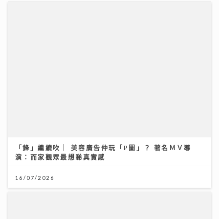
「鋒」繼續吹 | 美容廣告仲玩「P圖」？ 著名ＭＶ導
演：而家觀眾最想睇真實感
16/07/2026