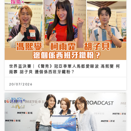
世界盃決賽｜《聲秀》冠亞季軍人馬都愛睇波 馮熙燮 柯
雨霏 胡子貝 邊個係西班牙鐵粉？
20/07/2026