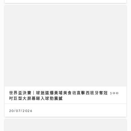
世界盃決賽｜球迷逼爆黃埔美食坊直擊西班牙奪冠 300
吋巨型大屏幕睇入球勁震撼
20/07/2026