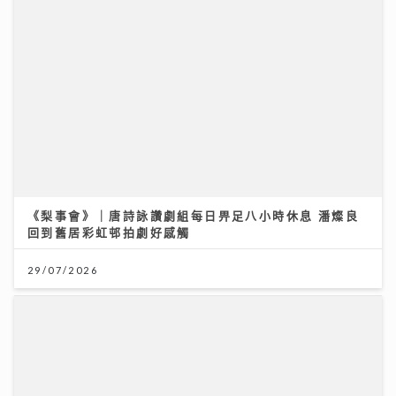
《梨事會》｜唐詩詠讚劇組每日畀足八小時休息 潘燦良
回到舊居彩虹邨拍劇好感觸
29/07/2026