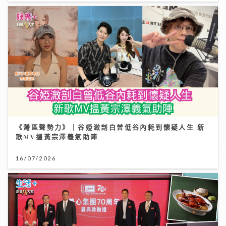
《灣區聲勢力》｜谷婭溦剖白曾低谷內耗到懷疑人生 新
歌MV搵黃宗澤義氣助陣
16/07/2026