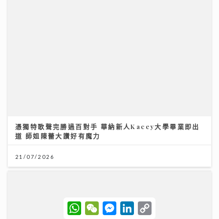
憑獨特歌聲完勝過百對手 華納新人Kacey大學畢業即出
道 師姐陳蕾大讚好有魔力
21/07/2026
W
W
M
L
C
h
e
e
i
o