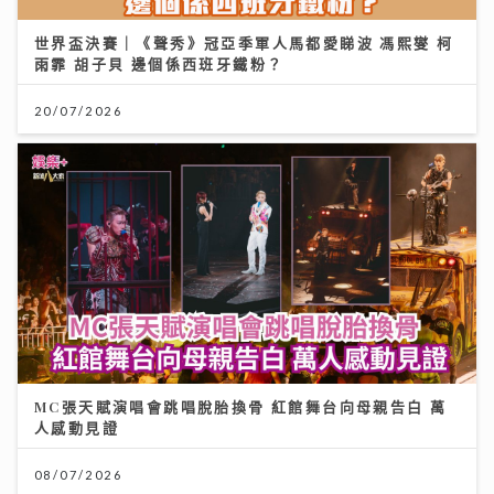
世界盃決賽｜《聲秀》冠亞季軍人馬都愛睇波 馮熙燮 柯
雨霏 胡子貝 邊個係西班牙鐵粉？
20/07/2026
MC張天賦演唱會跳唱脫胎換骨 紅館舞台向母親告白 萬
人感動見證
08/07/2026