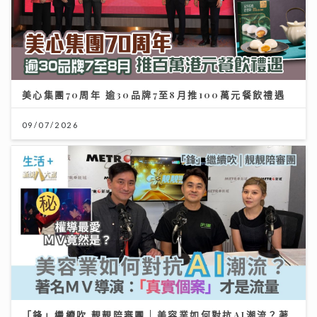
美心集團70周年 逾30品牌7至8月推100萬元餐飲禮遇
09/07/2026
「鋒」繼續吹 靚靚陪審團 | 美容業如何對抗AI潮流？著