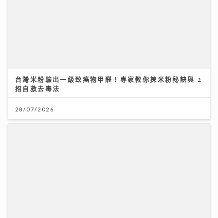
台灣米粉驗出一級致癌物甲醛！專家教你揀米粉秘訣與 2
招自救去毒法
28/07/2026
《QK玉瑛室》｜施匡翹與JC新歌唱出女生之間細膩情感