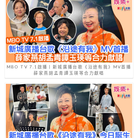
MBO TV 7.1啟播丨新城廣播台歌《沿途有我》MV首播
薛家燕胡孟青譚玉瑛等合力獻唱