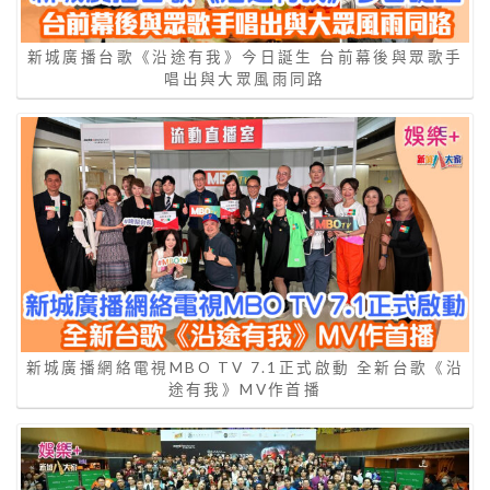
新城廣播台歌《沿途有我》今日誕生 台前幕後與眾歌手
唱出與大眾風雨同路
新城廣播網絡電視MBO TV 7.1正式啟動 全新台歌《沿
途有我》MV作首播