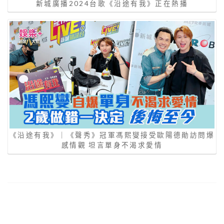
新城廣播2024台歌《沿途有我》正在熱播
《沿途有我》｜《聲秀》冠軍馮熙燮接受歐陽德勛訪問爆
感情觀 坦言單身不渴求愛情