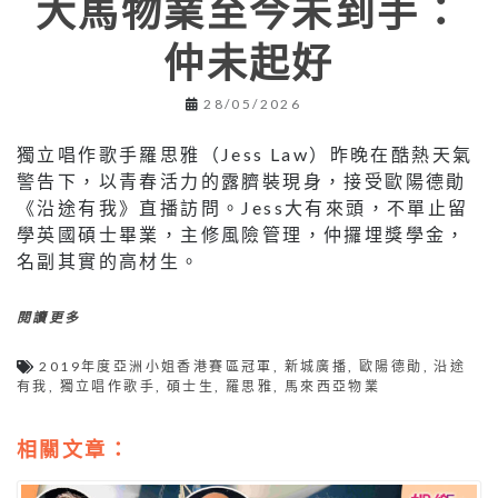
大馬物業至今未到手：
仲未起好
28/05/2026
獨立唱作歌手羅思雅（Jess Law）昨晚在酷熱天氣
警告下，以青春活力的露臍裝現身，接受歐陽德勛
《沿途有我》直播訪問。Jess大有來頭，不單止留
學英國碩士畢業，主修風險管理，仲攞埋獎學金，
名副其實的高材生。
閱讀更多
2019年度亞洲小姐香港賽區冠軍
,
新城廣播
,
歐陽德勛
,
沿途
有我
,
獨立唱作歌手
,
碩士生
,
羅思雅
,
馬來西亞物業
相關文章：