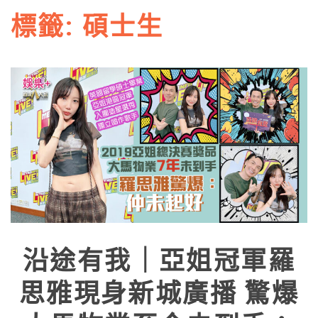
標籤:
碩士生
沿途有我｜亞姐冠軍羅
思雅現身新城廣播 驚爆