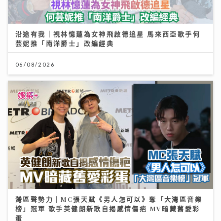
沿途有我｜視林憶蓮為女神飛啟德追星 馬來西亞歌手何
芸妮推「南洋爵士」改編經典
06/08/2026
灣區聲勢力｜MC張天賦《男人怎可以》奪「大灣區音樂
榜」冠軍 歌手英健朗新歌自揭感情傷疤 MV暗藏舊愛彩
蛋