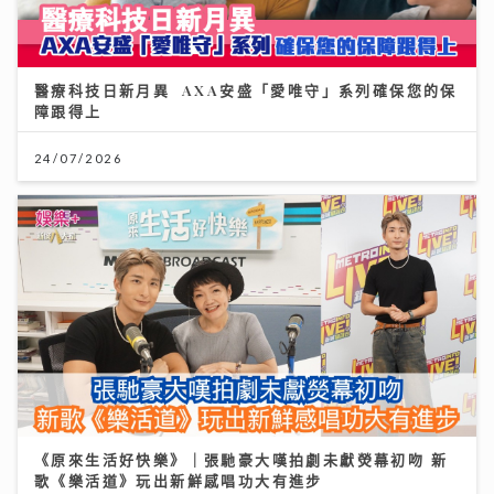
醫療科技日新月異 AXA安盛「愛唯守」系列確保您的保
障跟得上
24/07/2026
《原來生活好快樂》｜張馳豪大嘆拍劇未獻熒幕初吻 新
歌《樂活道》玩出新鮮感唱功大有進步