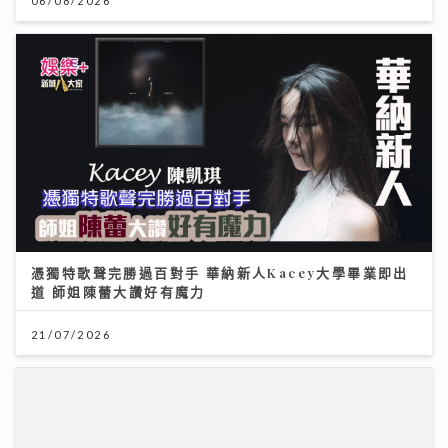
憑獨特歌聲完勝過百對手 華納新人Kacey大學畢業即出
道 師姐陳蕾大讚好有魔力
21/07/2026
市銷率，幫你計平貴
21/07/2026