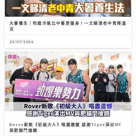
大暑養生｜吹錯冷氣比中暑更傷身！一文睇清老中青降溫
法
23/07/2026
Rover新歌《初級大人》唱盡遺憾 感謝Tiger演出MV
與肥貓鬥搶鏡