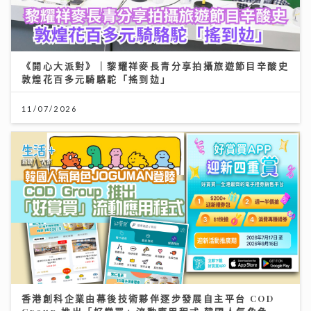
《開心大派對》｜黎耀祥麥長青分享拍攝旅遊節目辛酸史
敦煌花百多元騎駱駝「搖到攰」
11/07/2026
香港創科企業由幕後技術夥伴逐步發展自主平台 COD