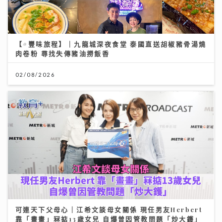
【#豐味旅程】｜九龍城深夜食堂 泰國直送胡椒豬骨湯燒
肉卷粉 尋找失傳豬油撈飯香
02/08/2026
可連天下父母心｜江希文談母女關係 現任男友Herbert
靠「畫畫」冧掂13歲女兒 自爆曾因管教問題「炒大鑊」