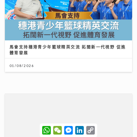
12/07/2026
民生無小事｜徐英偉指本港酒店業靠服務質量非價格競爭
鄭泳舜倡港隊參與內地聯賽吸鄰城球迷消費
02/08/2026
W
W
M
L
C
h
e
e
i
o