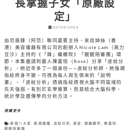
長掌握子女「原廠設
定」
03/06/2026
由范振鋒（阿范）聯同嘉賓主持、來自婥絲（香
港）美容儀器有限公司的創辦人Nicole Lam（高力
豆沙）主持的《「鋒」繼續吹》「靚靚陪審團」環
節，本集邀請到藝人陳嘉恒（Rose）分享「皮紋分
析」，她近年多了一個身份——皮紋分析師，她強調
指紋終身不變，可視為每人與生俱來的「說明
書」，「皮紋分析」透過指紋透視大腦不同區域的
先天強弱，有別於玄學推算，而是結合大腦科學、
統計學及遺傳學的分析方法。
閱讀更多
新城八大家
,
新城廣播
,
皮紋分析
,
美容
,
鋒繼續吹
,
陳嘉恒
,
靚靚陪審團