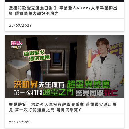
憑獨特歌聲完勝過百對手 華納新人Kacey大學畢業即出
道 師姐陳蕾大讚好有魔力
21/07/2026
通靈體質｜洪助昇天生擁有超靈異感應 首爆最火酒店撞
鬼 第一次打開通靈之門 驚見同學死亡
27/07/2026