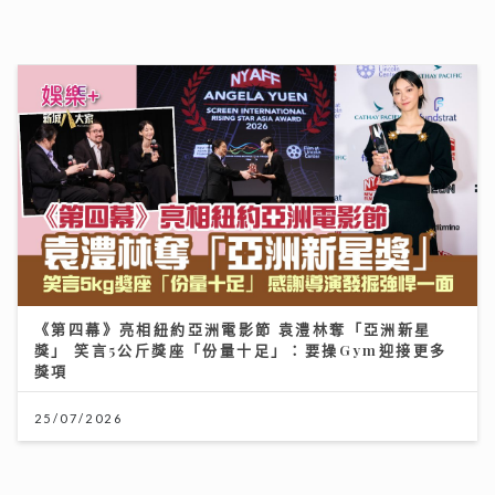
25/07/2026
年輕一族竟是睪丸癌發病高峰 無痛腫塊最危險 醫生教1
招自救｜養和綜合腫瘤科中心副主任潘明駿醫生
09/07/2026