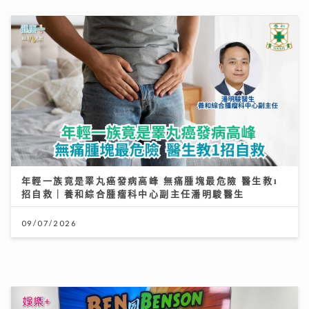
《Ben同Benson『Chur』到行》｜袁文傑憶亡母病榻
中最後一程 最想回到《家有囍事》與張國榮Selfie
17/07/2026