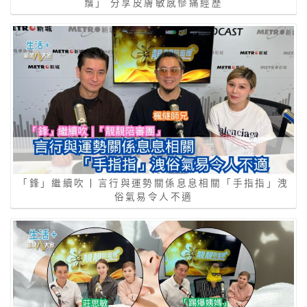
鬚」 分享皮膚敏感慘痛經歷
「鋒」繼續吹 | 言行與運勢關係息息相關「手指指」洩
俗氣易令人不適