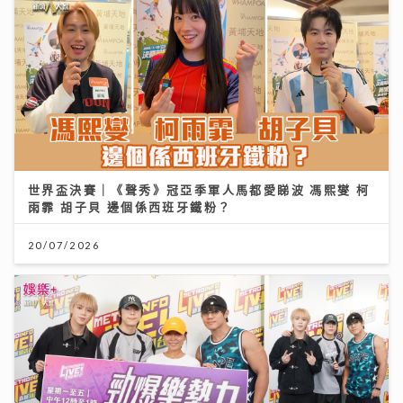
世界盃決賽｜《聲秀》冠亞季軍人馬都愛睇波 馮熙燮 柯
雨霏 胡子貝 邊個係西班牙鐵粉？
20/07/2026