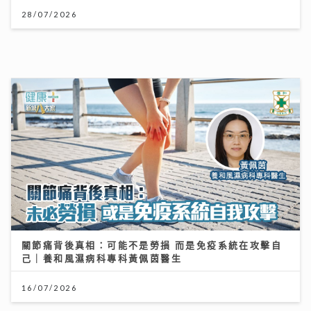
關節痛背後真相：可能不是勞損 而是免疫系統在攻擊自
己｜養和風濕病科專科黃佩茵醫生
16/07/2026
《第四幕》亮相紐約亞洲電影節 袁澧林奪「亞洲新星
獎」 笑言5公斤獎座「份量十足」：要操Gym迎接更多
獎項