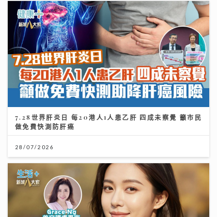
7.28世界肝炎日 每20港人1人患乙肝 四成未察覺 籲市民
做免費快測防肝癌
28/07/2026