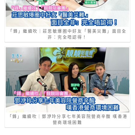
「鋒」繼續吹｜莊思敏爆圈中好友「醫美災難」面目全
非：完全唔認得！
「鋒」繼續吹｜鄧洢玲分享七年美容院營商辛酸 嘆香港
營商環境困難