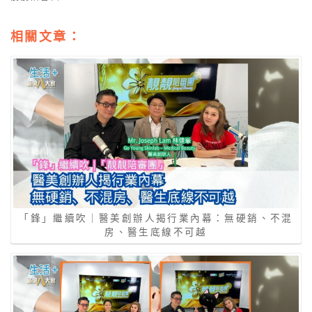
相關文章：
「鋒」繼續吹｜醫美創辦人揭行業內幕：無硬銷、不混
房、醫生底線不可越