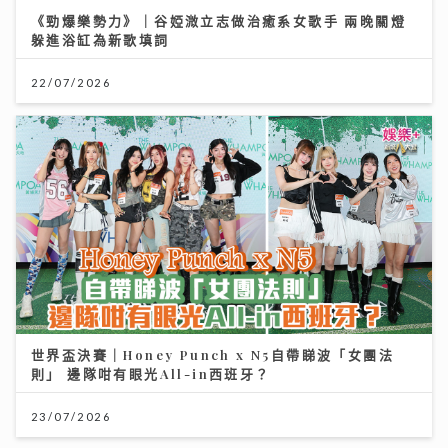
《勁爆樂勢力》｜谷婭溦立志做治癒系女歌手 兩晚關燈
躲進浴缸為新歌填詞
22/07/2026
世界盃決賽｜Honey Punch x N5自帶睇波「女團法
則」 邊隊咁有眼光All-in西班牙？
23/07/2026