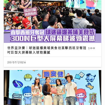
世界盃決賽｜球迷逼爆黃埔美食坊直擊西班牙奪冠 300
吋巨型大屏幕睇入球勁震撼
20/07/2026