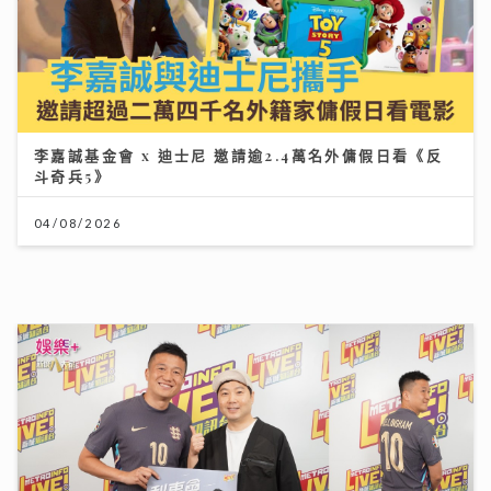
李嘉誠基金會 x 迪士尼 邀請逾2.4萬名外傭假日看《反
斗奇兵5》
04/08/2026
《梨事會》｜世界盃球衣背後的熱血生意 港足超聯班主
王至尊揭收藏圈真相