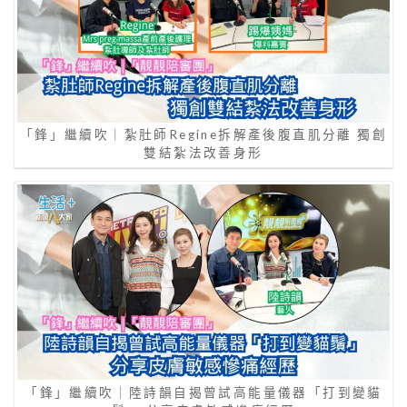
「鋒」繼續吹｜紮肚師Regine拆解產後腹直肌分離 獨創
雙結紮法改善身形
「鋒」繼續吹｜陸詩韻自揭曾試高能量儀器「打到變貓