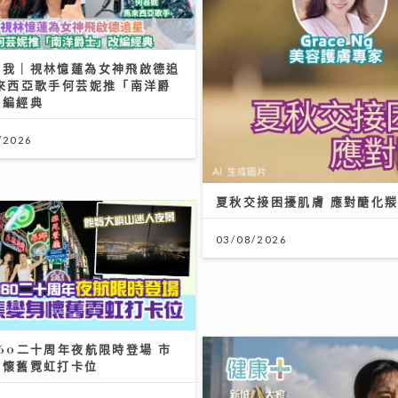
有我｜視林憶蓮為女神飛啟德追
馬來西亞歌手何芸妮推「南洋爵
改編經典
/2026
夏秋交接困擾肌膚 應對醣化
03/08/2026
60二十周年夜航限時登場 市
身懷舊霓虹打卡位
/2026