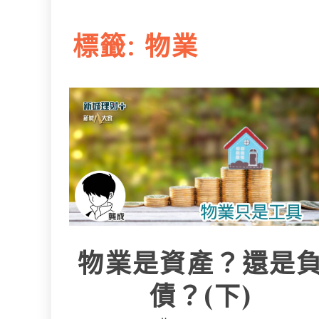
L
e
I
i
r
標籤:
物業
n
n
k
物業是資產？還是
債？(下)