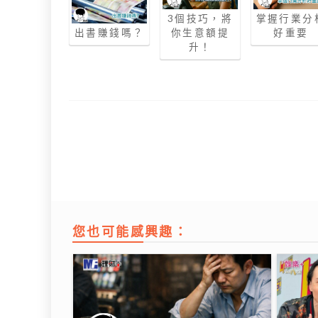
3個技巧，將
掌握行業分
出書賺錢嗎？
你生意額提
好重要
升！
您也可能感興趣：