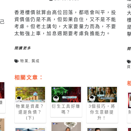
香港樓價就算由高位回落，都唔會叫平，投
資價值仍是不高，但如果自住，又不是不能
己
考慮。但老土講句，大家要量力而為，不要
太勉強上車，加息週期要考慮負擔能力。
閱讀更多
物業
,
龔成
相關文章：
賺
物業是資產？
衍生工具好賺
3個技巧，將
還是負債？
嗎？
你生意額提
(下)
升！