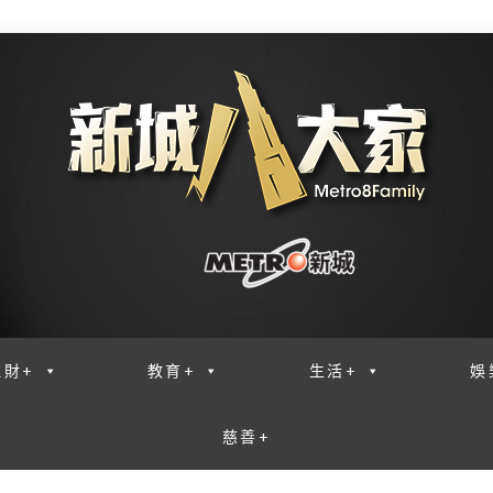
理財+
教育+
生活+
娛
慈善+