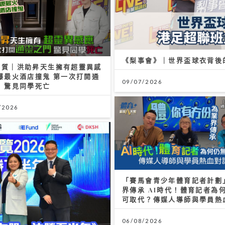
「賽馬會青少年體育記者計劃
界傳承 AI時代！體育記者為
可取代？傳媒人導師與學員熱
06/08/2026
聚焦北水與AI新趨勢
193宣傳新歌《呆等》吐露半