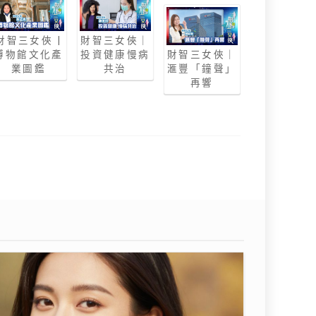
財智三女俠 |
財智三女俠｜
博物館文化產
投資健康慢病
財智三女俠｜
業圖鑑
共治
滙豐「鐘聲」
再響