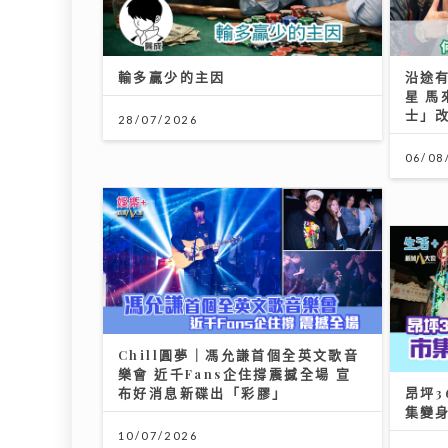
輸多贏少的主因
沿途
星 
士」
28/07/2026
06/08
Chill圓夢｜馮允謙首個全英文歌音
樂會 近千Fans企住撐震撼全場 宣
布好消息新碟出「彩膠」
昂坪3
集變
10/07/2026
25/07