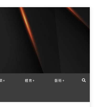
樂+
體育+
藝術+