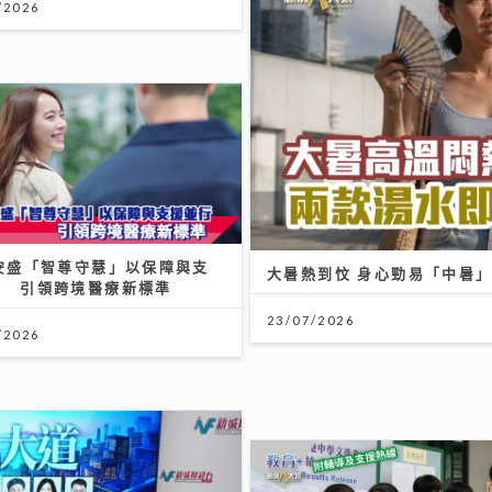
A安盛「智尊守慧」以保障與支
大暑熱到忟 身心勁易「中暑
行 引領跨境醫療新標準
23/07/2026
/2026
選用比例突破兩成 新造按息水
續回落