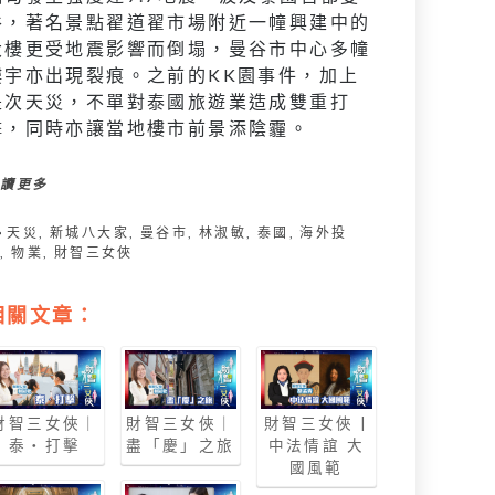
谷，著名景點翟道翟市場附近一幢興建中的
大樓更受地震影響而倒塌，曼谷市中心多幢
樓宇亦出現裂痕。之前的KK園事件，加上
是次天災，不單對泰國旅遊業造成雙重打
擊，同時亦讓當地樓市前景添陰霾。
閱讀更多
天災
,
新城八大家
,
曼谷市
,
林淑敏
,
泰國
,
海外投
資
,
物業
,
財智三女俠
相關文章：
財智三女俠｜
財智三女俠｜
財智三女俠 |
泰‧打擊
盡「慶」之旅
中法情誼 大
國風範