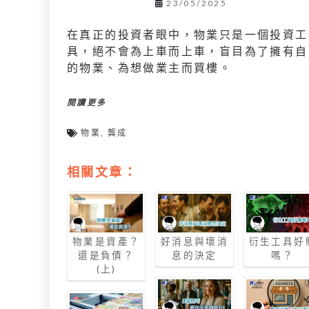
23/05/2025
在真正的投資者眼中，物業只是一個投資工
具，絕不會為上車而上車，盲目為了擁有自
的物業、為想做業主而買樓。
閱讀更多
物業
,
龔成
相關文章：
物業是資產？
好消息與壞消
衍生工具好
還是負債？
息的決定
嗎？
(上)