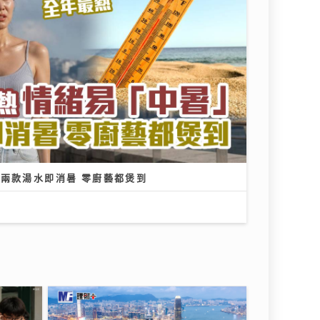
」兩款湯水即消暑 零廚藝都煲到