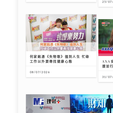
何家銘憑《失物歌》搵到人生 忙碌
工作以外要尋找健康心態
AX
援並
08/07/2026
31/07
DSE放榜2026終極懶人包｜惡劣天
氣安排＋物品清單+重要日程
定按
平持