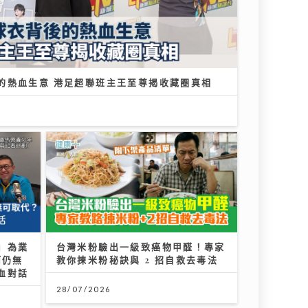
27/07/2026
」為業
何仍無
血對話
台灣米粉驗出一級致癌物甲醛！專家
教你揀米粉秘訣與 2 招自救去毒法
28/07/2026
年心