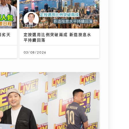
港 首場門票已售逾3萬張 強調「期望管理」球星
通靈體質｜洪助昇天生擁有超靈異感
應 首爆最火酒店撞鬼 第一次打開通
靈之門 驚見同學死亡