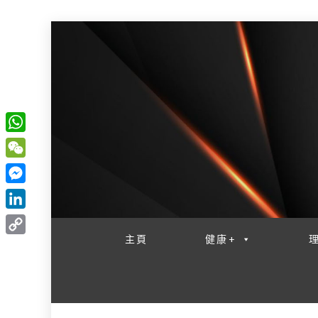
W
一網睇盡 八家大成
h
W
a
e
M
t
C
e
L
s
h
s
i
主頁
健康+
A
C
a
s
n
p
o
t
e
k
p
p
n
e
y
g
d