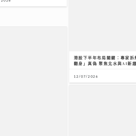
/2026
港股下半年布局關鍵：專家拆
翻身」真偽 聚焦北水與AI新
12/07/2026
《新城財經投資博覽2026》
前 多位星級專家真知灼見 
勝關鍵