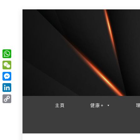
W
一網睇盡 八家大成
h
W
a
e
M
t
C
e
L
s
h
s
i
主頁
健康+
A
C
a
s
n
p
o
t
e
k
p
p
n
e
y
g
d