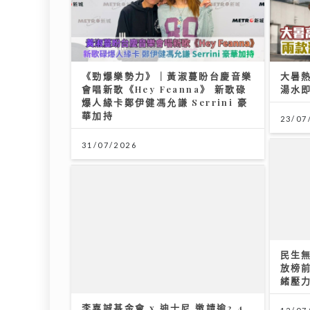
《勁爆樂勢力》｜黃淑蔓盼台慶音樂
大暑
會唱新歌《Hey Feanna》 新歌碌
湯水
爆人緣卡鄭伊健馮允謙 Serrini 豪
華加持
23/07
31/07/2026
民生
放榜
李嘉誠基金會 x 迪士尼 邀請逾2.4
緒壓
萬名外傭假日看《反斗奇兵5》