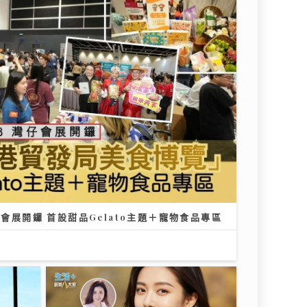
跨界出
世界盃決賽｜球迷逼爆黃埔美食坊直
港隊到
擊西班牙奪冠 300吋巨型大屏幕睇
入球勁震撼
20/07/2026