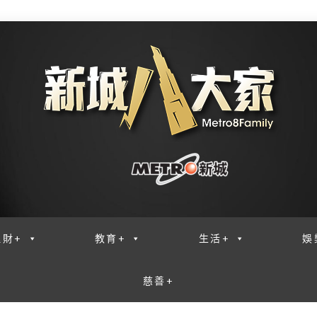
理財+
教育+
生活+
娛
慈善+