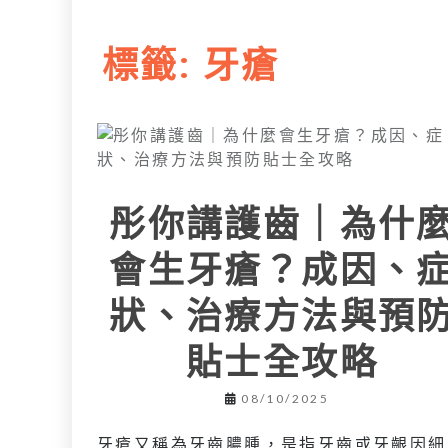
L
e
I
i
r
標籤:
牙瘡
n
n
k
彤你講護齒｜為什
會生牙瘡？成因、
狀、治療方法與預
貼士全攻略
08/10/2025
牙瘡又稱為牙齒膿腫，是指牙齒或牙齦因細