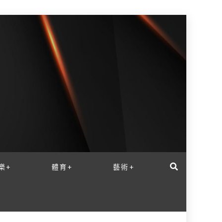
樂+
體育+
藝術+