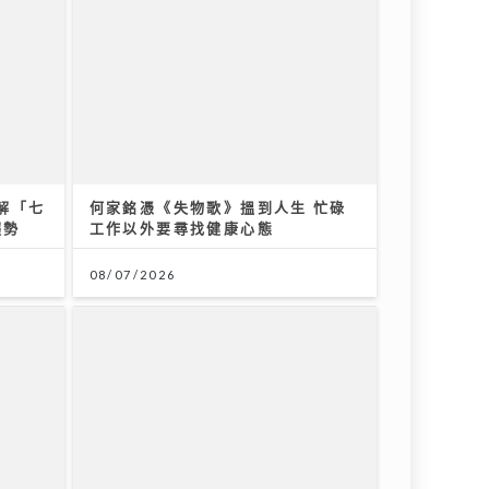
解「七
趨勢
何家銘憑《失物歌》搵到人生 忙碌
工作以外要尋找健康心態
08/07/2026
盛況空
分享致