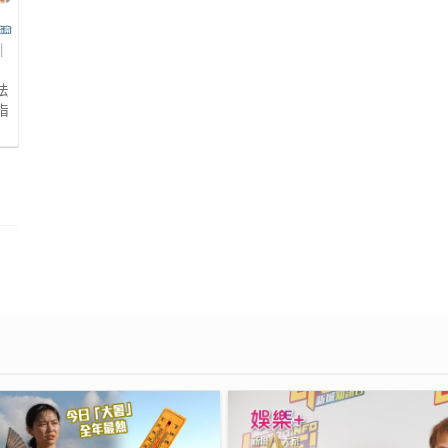
｜
不
法
指