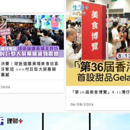
《原來生活好快樂》｜倪震權
歌《錯過了沒下次》 從排球
樂壇新人 自爆錄音勁緊張
06/08/2026
品Gelato主題＋寵物食品專區