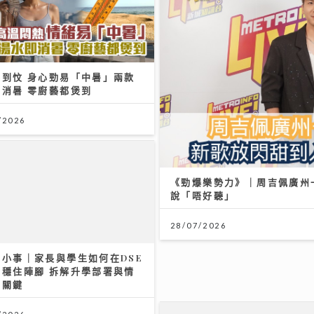
熱到忟 身心勁易「中暑」兩款
即消暑 零廚藝都煲到
/2026
《勁爆樂勢力》｜周吉佩廣州一
說「唔好聽」
28/07/2026
無小事｜家長與學生如何在DSE
前穩住陣腳 拆解升學部署與情
力關鍵