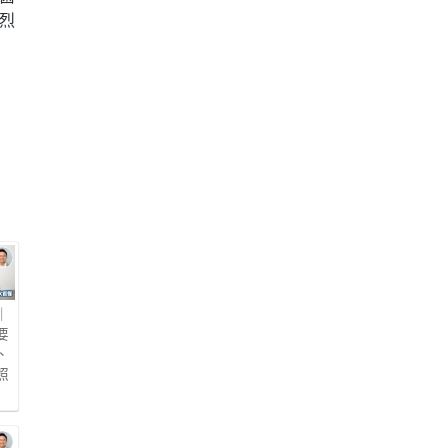
烈
｜
要
、
照
懂