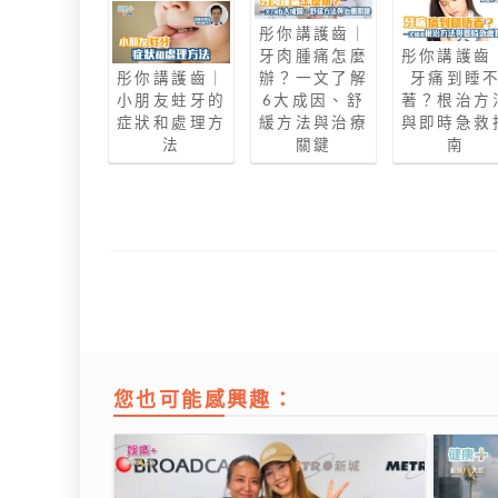
彤你講護齒｜
牙肉腫痛怎麼
彤你講護齒
彤你講護齒｜
辦？一文了解
牙痛到睡
小朋友蛀牙的
6大成因、舒
著？根治方
症狀和處理方
緩方法與治療
與即時急救
法
關鍵
南
您也可能感興趣：