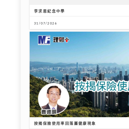
李求恩紀念中學
31/07/2026
外遊注意！「本迪布焦病毒」暫無特
DSE
效藥無疫苗 醫生教你嚴防伊波拉｜
氣安
養和醫院感染及傳染病科專科醫生徐
詩駿醫生
14/07
30/07/2026