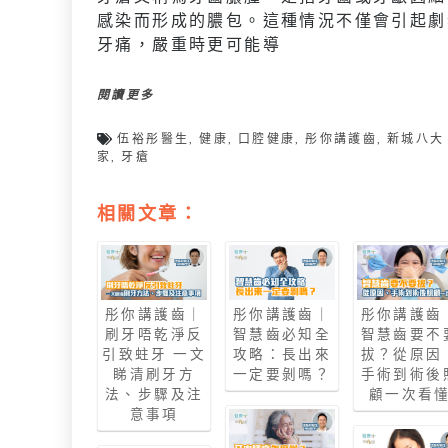
感染而形成的膿包。這種情況不僅會引起劇
牙痛，嚴重時更可能導
閱讀更多
伍裕彤醫生
,
健康
,
口腔健康
,
彤你講護齒
,
新城八大
家
,
牙瘡
相關文章：
彤你講護齒｜
彤你講護齒｜
彤你講護齒
刷牙唔乾淨反
智慧齒必知全
智慧齒要不
引致蛀牙 一文
攻略：長出來
拔？從原因
睇清刷牙方
一定要剝嗎？
手術到術後
法、步驟及注
顧一次看
意事項