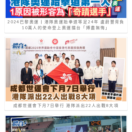
2024巴黎奧運 | 港隊奧運跆拳道等足24年 盧蔚豐背負
10萬人的使命登上奧運擂台「搏盡無悔」
成都世運會下月7日舉行 港隊派出22人出戰8大項