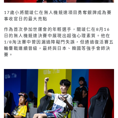
17歲小將關竣仁在無人機競速項目勇奪銀牌成為賽
事收官日的最大亮點
作為首次參加世運會的年輕選手，關竣仁在8月16
日的無人機競速決賽中展現出超強心理素質。他在
1/8淘汰賽中曾因漏過障礙門失誤，但通過復活賽五
輪鏖戰連續晉級，最終與日本、韓國等強手會師決
賽。