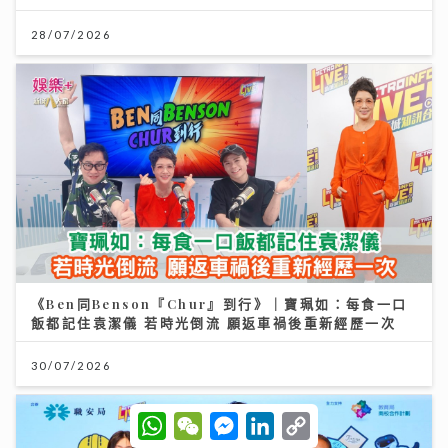
28/07/2026
《Ben同Benson『Chur』到行》｜寶珮如：每食一口
飯都記住袁潔儀 若時光倒流 願返車禍後重新經歷一次
30/07/2026
W
W
M
L
C
h
e
e
i
o