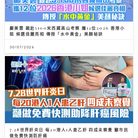
鄺美雲 親赴5100米西藏高山考察 攜12位2026 香港小
姐 候選佳麗亮相 傳授「水中黃金」美顏秘訣
30/07/2026
7.28世界肝炎日 每20港人1人患乙肝 四成未察覺 籲市民
做免費快測防肝癌