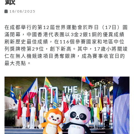
銀
18/08/2025
在成都舉行的第12屆世界運動會於昨日（17日）圓
滿閉幕，中國香港代表團以3金2銀1銅的優異成績
刷新歷史最佳成績，在116個參賽國家和地區中位
列獎牌榜第29位，創下新高。其中，17歲小將關竣
仁在無人機競速項目勇奪銀牌，成為賽事收官日的
最大亮點。