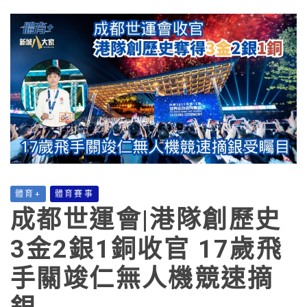
體育+
體育賽事
成都世運會|港隊創歷史
3金2銀1銅收官 17歲飛
手關竣仁無人機競速摘