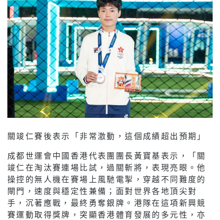
關竣仁賽後表示「非常激動，這個成績超出預期」
成都世運會中國香港代表團團長黃寶基表示，「關
竣仁在淘汰賽連場比試，過關斬將，表現亮眼。他
操控的無人機在賽場上風馳電掣，穿越不同難度的
閘門，速度與穩定性兼備；面對世界各地頂尖對
手，沉著應戰，最終勇奪銀牌。港隊在這項新興競
賽運動取得獎牌，突顯香港體育發展的多元性，亦