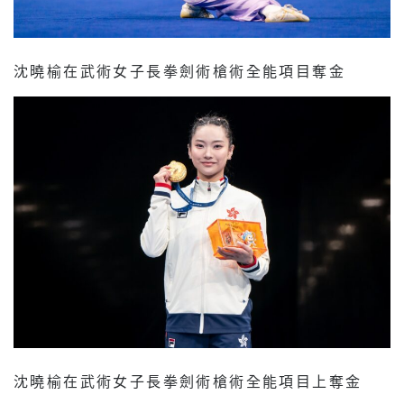
沈曉榆在武術女子長拳劍術槍術全能項目奪金
沈曉榆在武術女子長拳劍術槍術全能項目上奪金