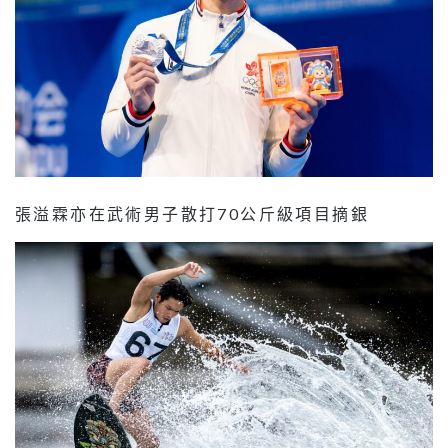
張溢霖亦在武術男子散打70公斤級項目摘銀