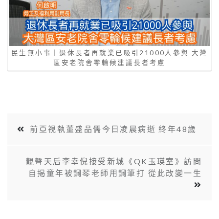
民生無小事｜退休長者再就業已吸引21000人參與 大灣
區安老院舍零輪候建議長者考慮
前亞視執董盛品儒今日凌晨病逝 終年48歲
靚聲天后李幸倪接受新城《QK玉瑛室》訪問
自揭童年被鋼琴老師用鋼筆打 從此改變一生