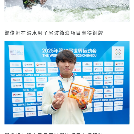
鄭俊軒在滑水男子尾波衝浪項目奪得銅牌