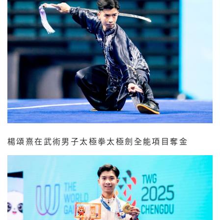
楊頌熹在武術男子太極拳太極劍全能項目奪金