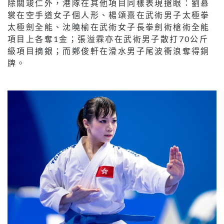
除關竣仁外，港隊在其他項目同樣表現搶眼：劉慕
裳在空手道女子個人形、楊頌熹在武術男子太極拳
太極劍全能、沈曉榆在武術女子長拳劍術槍術全能
項目上各奪1金；張溢霖亦在武術男子散打70公斤
級項目摘銀；而鄭俊軒在滑水男子尾波衝浪奪得銅
牌。