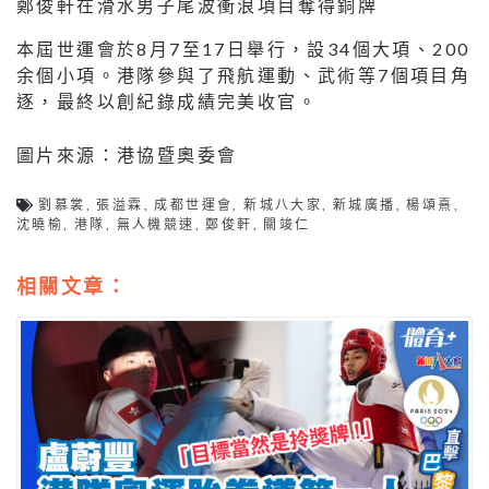
鄭俊軒在滑水男子尾波衝浪項目奪得銅牌
本屆世運會於8月7至17日舉行，設34個大項、200
余個小項。港隊參與了飛航運動、武術等7個項目角
逐，最終以創紀錄成績完美收官。
圖片來源：港協暨奧委會
劉慕裳
,
張溢霖
,
成都世運會
,
新城八大家
,
新城廣播
,
楊頌熹
,
沈曉榆
,
港隊
,
無人機競速
,
鄭俊軒
,
關竣仁
相關文章：