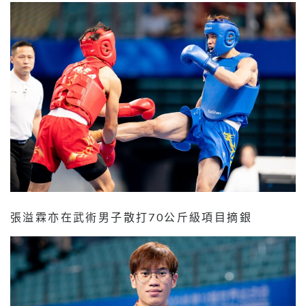
張溢霖亦在武術男子散打70公斤級項目摘銀