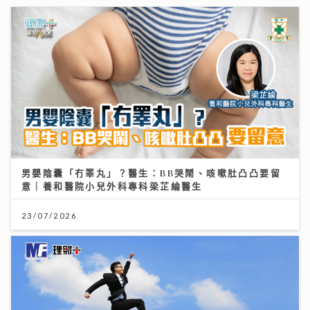
男嬰陰囊「冇睪丸」？醫生：BB哭鬧、咳嗽肚凸凸要留
意｜養和醫院小兒外科專科梁芷綸醫生
23/07/2026