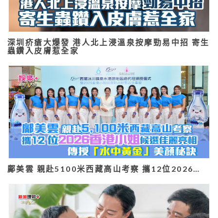
深圳疥瘡大爆發 港人北上浸溫泉按摩勁易中招 寄生
蟲鑽入皮膚惹全家
鄺美雲 親赴5100米西藏高山考察 攜12位2026…