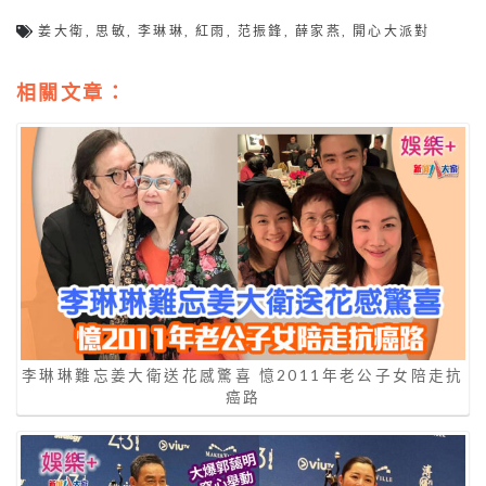
姜大衛
,
思敏
,
李琳琳
,
紅雨
,
范振鋒
,
薛家燕
,
開心大派對
相關文章：
李琳琳難忘姜大衛送花感驚喜 憶2011年老公子女陪走抗
癌路