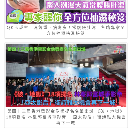
QK玉瑛室｜濕氣重、病毒多！常腹脹肚瀉 各路專家全
方位抽濕袪濕秘笈
第四十三屆香港電影金像獎提名名單出爐 《破。地獄》
18項提名 林峯郭富城爭影帝 「亞太影后」衛詩雅大機會
再下一城