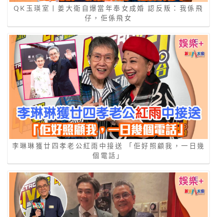
QK玉瑛室丨姜大衛自爆當年奉女成婚 認反叛：我係飛
仔，佢係飛女
李琳琳獲廿四孝老公紅雨中接送 「佢好照顧我，一日幾
個電話」