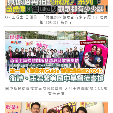
QK玉瑛室 苗僑偉：「警匪題材觀眾都有少少厭！」唔再
拍《飛虎》系列？
圈中基督徒齊撐首屆詩歌頒獎禮 大肚王君馨獻唱：BB都
有份表演