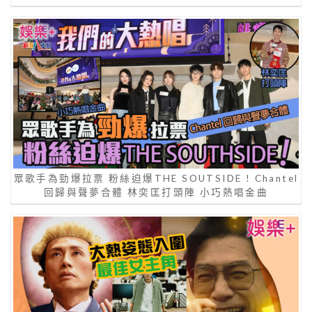
眾歌手為勁爆拉票 粉絲迫爆THE SOUTSIDE ! Chantel
回歸與聲夢合體 林奕匡打頭陣 小巧熱唱金曲