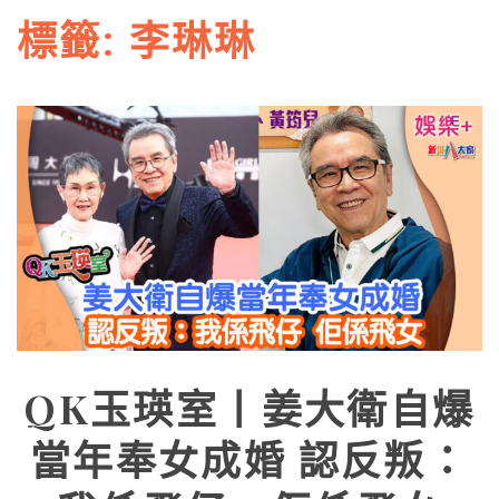
標籤:
李琳琳
QK玉瑛室丨姜大衛自爆
當年奉女成婚 認反叛：