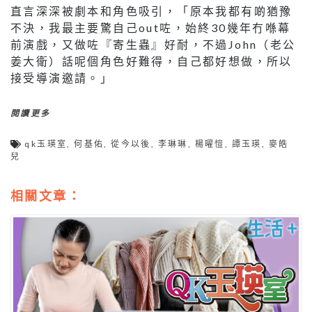
直言深深被劇本和角色吸引，「原本我都有啲猶豫
不決，我最主要驚自己out咗，始終30幾年冇喺幕
前演戲，又做咗『寄生蟲』好耐，不過John（老公
姜大衛）話呢個角色好難得，自己都好想做，所以
接受導演邀請。」
閱讀更多
qk玉瑛室
,
何基佑
,
從今以後
,
李琳琳
,
楊曜愷
,
譚玉瑛
,
麥皓
兒
相關文章：