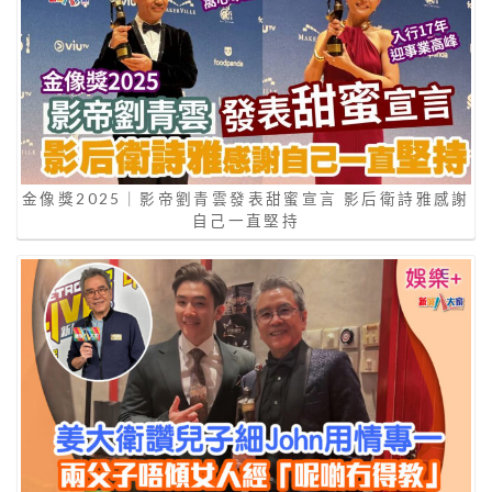
金像獎2025｜影帝劉青雲發表甜蜜宣言 影后衛詩雅感謝
自己一直堅持