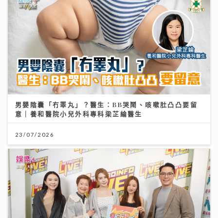
男嬰陰囊「冇睪丸」？醫生：BB哭鬧、咳嗽肚凸凸要留
意｜養和醫院小兒外科專科梁芷綸醫生
23/07/2026