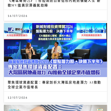
《灣區聲勢力》｜谷婭溦剖白曾低谷內耗到懷疑人生 新
歌MV搵黃宗澤義氣助陣
16/07/2026
聚焦環球資產配置：專家剖析大灣區房地產潛力 AI推動
全球企業市值增長
12/07/2026