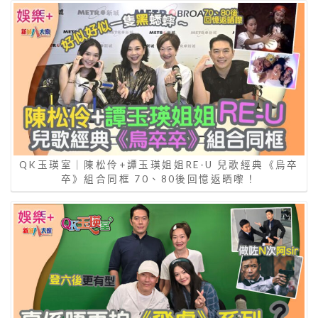
QK玉瑛室｜陳松伶+譚玉瑛姐姐RE-U 兒歌經典《烏卒
卒》組合同框 70、80後回憶返晒嚟！