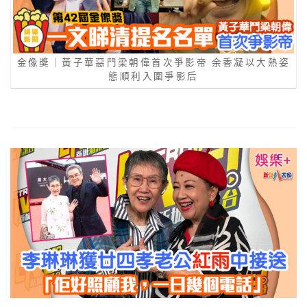
金像獎｜黃子華惡鬥梁朝偉首次爭影帝 余香凝以大熱姿
態順利入圍爭影后