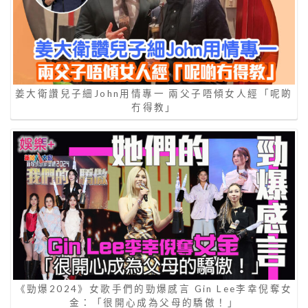
姜大衛讚兒子細John用情專一 兩父子唔傾女人經「呢啲
冇得教」
《勁爆2024》女歌手們的勁爆感言 Gin Lee李幸倪奪女
金：「很開心成為父母的驕傲！」