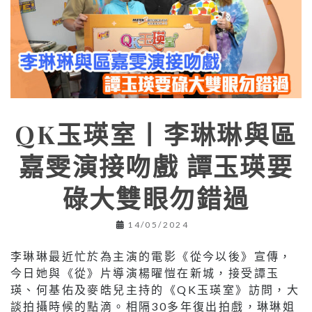
QK玉瑛室丨李琳琳與區
嘉雯演接吻戲 譚玉瑛要
碌大雙眼勿錯過
14/05/2024
李琳琳最近忙於為主演的電影《從今以後》宣傳，
今日她與《從》片導演楊曜愷在新城，接受譚玉
瑛、何基佑及麥皓兒主持的《QK玉瑛室》訪問，大
談拍攝時候的點滴。相隔30多年復出拍戲，琳琳姐