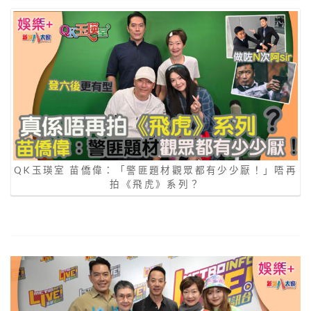
QK玉瑛室 苗僑偉：「警匪題材觀眾都有少少厭！」唔再
拍《飛虎》系列？