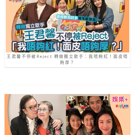
王君馨不停被Reject 轉做獨立歌手：我唔夠紅！面皮唔
夠厚？