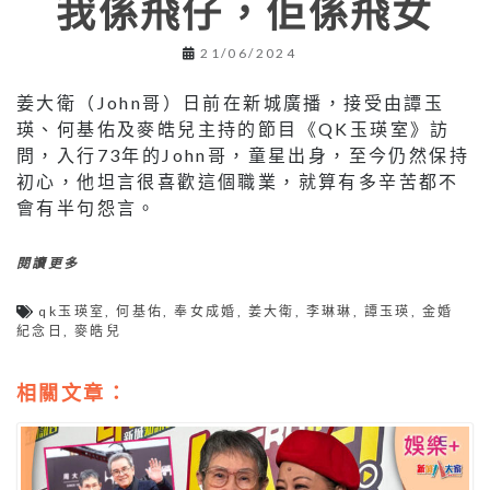
我係飛仔，佢係飛女
21/06/2024
姜大衛（John哥）日前在新城廣播，接受由譚玉
瑛、何基佑及麥皓兒主持的節目《QK玉瑛室》訪
問，入行73年的John哥，童星出身，至今仍然保持
初心，他坦言很喜歡這個職業，就算有多辛苦都不
會有半句怨言。
閱讀更多
qk玉瑛室
,
何基佑
,
奉女成婚
,
姜大衛
,
李琳琳
,
譚玉瑛
,
金婚
紀念日
,
麥皓兒
相關文章：