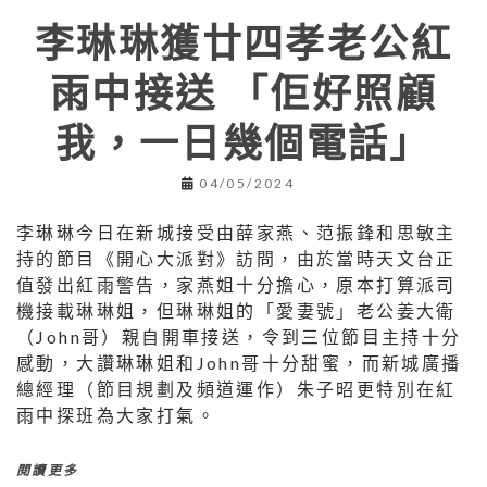
李琳琳獲廿四孝老公紅
雨中接送 「佢好照顧
我，一日幾個電話」
04/05/2024
李琳琳今日在新城接受由薛家燕、范振鋒和思敏主
持的節目《開心大派對》訪問，由於當時天文台正
值發出紅雨警告，家燕姐十分擔心，原本打算派司
機接載琳琳姐，但琳琳姐的「愛妻號」老公姜大衛
（John哥）親自開車接送，令到三位節目主持十分
感動，大讚琳琳姐和John哥十分甜蜜，而新城廣播
總經理（節目規劃及頻道運作）朱子昭更特別在紅
雨中探班為大家打氣。
閱讀更多