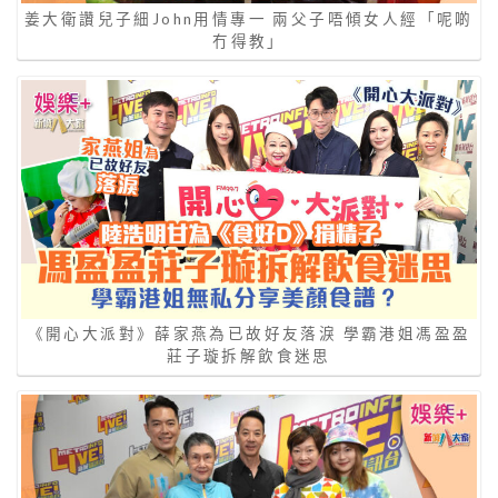
姜大衛讚兒子細John用情專一 兩父子唔傾女人經「呢啲
冇得教」
《開心大派對》薛家燕為已故好友落淚 學霸港姐馮盈盈
莊子璇拆解飲食迷思