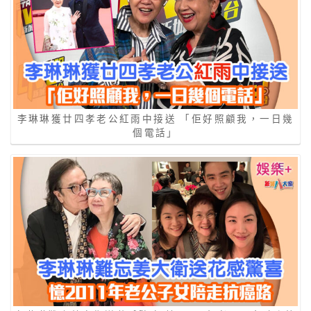
李琳琳獲廿四孝老公紅雨中接送 「佢好照顧我，一日幾
個電話」