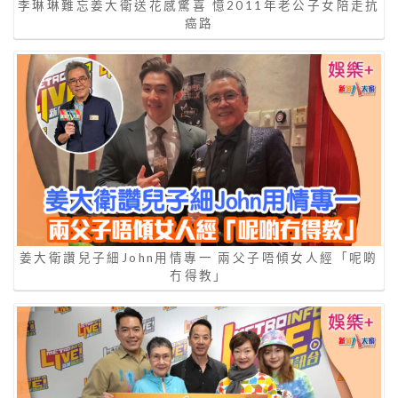
李琳琳難忘姜大衛送花感驚喜 憶2011年老公子女陪走抗
癌路
姜大衛讚兒子細John用情專一 兩父子唔傾女人經「呢啲
冇得教」