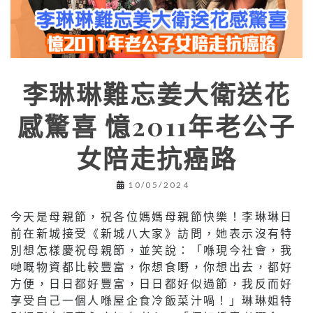
李琳琳難忘姜大衛送花
感驚喜 憶2011年老公子
女陪走抗癌路
10/05/2024
今天是母親節，祝各位媽媽母親節快樂！李琳琳日
前在新城接受《新城八大家》訪問，她表示沒有特
別想怎樣慶祝母親節，並笑說：「喺現今社會，我
哋嘅物資都比較豐富，你想食嘢，你想出去，都好
方便，日日都好豐富，日日都好似過節，我反而好
享受自己一個人喺屋企食冷飯菜汁喎！」琳琳姐特