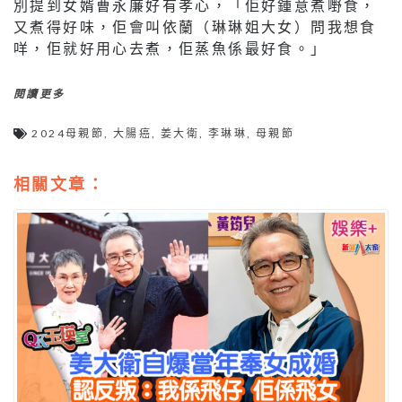
別提到女婿曹永廉好有孝心，「佢好鍾意煮嘢食，
又煮得好味，佢會叫依蘭（琳琳姐大女）問我想食
咩，佢就好用心去煮，佢蒸魚係最好食。」
閱讀更多
2024母親節
,
大腸癌
,
姜大衛
,
李琳琳
,
母親節
相關文章：