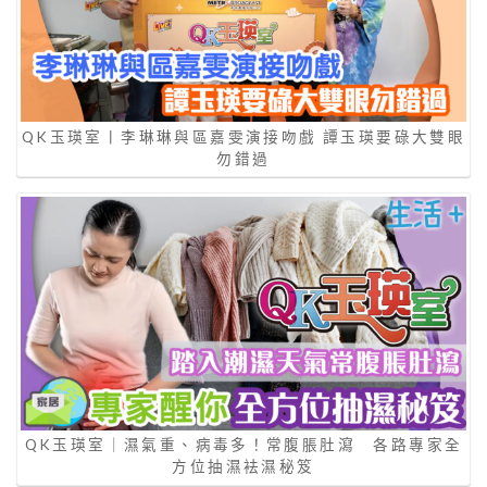
QK玉瑛室丨李琳琳與區嘉雯演接吻戲 譚玉瑛要碌大雙眼
勿錯過
QK玉瑛室｜濕氣重、病毒多！常腹脹肚瀉 各路專家全
方位抽濕袪濕秘笈