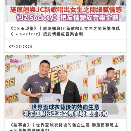
《QK玉瑛室》｜施匡翹與JC新歌唱出女生之間細膩情感
《JZ Society》把友情變成音樂企劃
07/08/2026
《梨事會》｜世界盃球衣背後的熱血生意 港足超聯班主
王至尊揭收藏圈真相