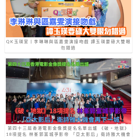
QK玉瑛室丨李琳琳與區嘉雯演接吻戲 譚玉瑛要碌大雙眼
勿錯過
第四十三屆香港電影金像獎提名名單出爐 《破。地獄》
18項提名 林峯郭富城爭影帝 「亞太影后」衛詩雅大機會