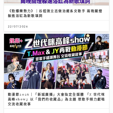
《勁爆樂勢力》｜谷婭溦立志做治癒系女歌手 兩晚關燈
躲進浴缸為新歌填詞
22/07/2026
動漫節2026｜「新城廣播」大會指定全媒體 「Z 世代咪
高峰show」以「我們的收藏品」為主題 眾歌手傾力獻唱
交流收藏故事