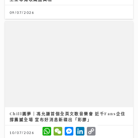
09/07/2026
Chill圓夢｜馮允謙首個全英文歌音樂會 近千Fans企住
撐震撼全場 宣布好消息新碟出「彩膠」
10/07/2026
W
W
M
L
C
h
e
e
i
o