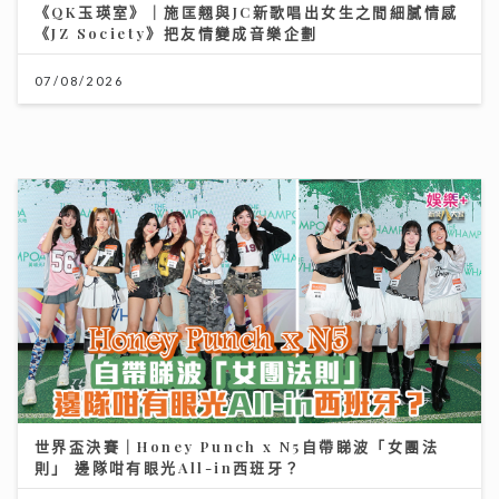
《QK玉瑛室》｜施匡翹與JC新歌唱出女生之間細膩情感
《JZ Society》把友情變成音樂企劃
07/08/2026
世界盃決賽｜Honey Punch x N5自帶睇波「女團法
則」 邊隊咁有眼光All-in西班牙？
23/07/2026