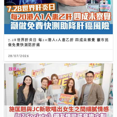
7.28世界肝炎日 每20港人1人患乙肝 四成未察覺 籲市民
做免費快測防肝癌
28/07/2026