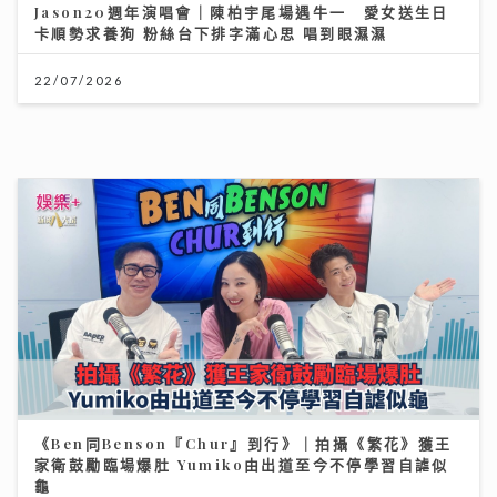
25/07/2026
《勁爆樂勢力》｜谷婭溦立志做治癒系女歌手 兩晚關燈
躲進浴缸為新歌填詞
22/07/2026