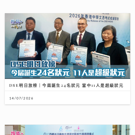
DSE明日放榜｜今屆誕生24名狀元 當中11人是超級狀元
14/07/2026
鄺美雲 親赴5100米西藏高山考察 攜12位2026 香港小
姐 候選佳麗亮相 傳授「水中黃金」美顏秘訣