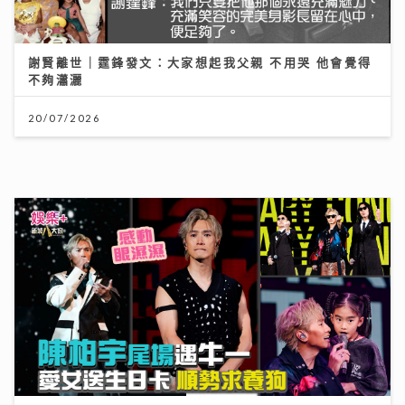
Jason20週年演唱會｜陳柏宇尾場遇牛一 愛女送生日
卡順勢求養狗 粉絲台下排字滿心思 唱到眼濕濕
22/07/2026
《Ben同Benson『Chur』到行》｜拍攝《繁花》獲王
家衛鼓勵臨場爆肚 Yumiko由出道至今不停學習自謔似
龜