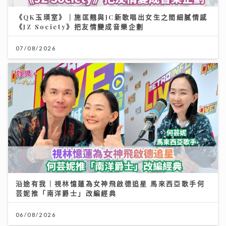
《QK玉瑛室》｜施匡翹與JC新歌唱出女生之間細膩情感
《JZ Society》把友情變成音樂企劃
07/08/2026
沿途有我｜視林憶蓮為女神飛啟德追星 馬來西亞歌手何
芸妮推「南洋爵士」改編經典
06/08/2026