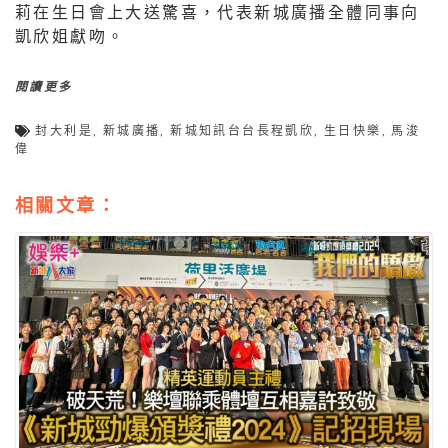
莉在生日會上大送驚喜，代表新城廣播全體同事向
凱欣姐獻吻。
閱讀更多
封大利是
,
新城廣播
,
新城知訊台台長程凱欣
,
生日快樂
,
馬浚
偉
相關文章：