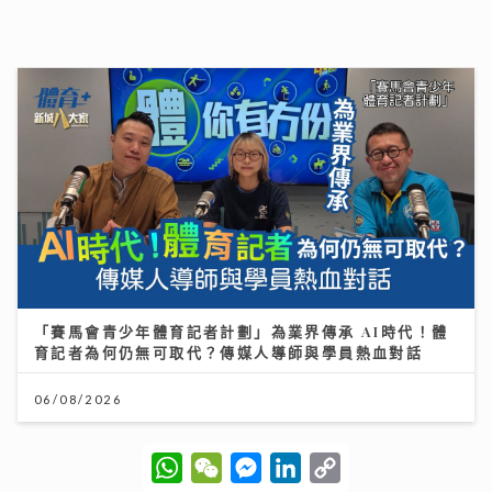
《灣區聲勢力》｜谷婭溦剖白曾低谷內耗到懷疑人生 新
歌MV搵黃宗澤義氣助陣
16/07/2026
W
W
M
L
C
h
e
e
i
o