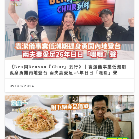
《Ben同Benson『Chur』到行》｜袁潔儀事業低潮期
孤身勇闖內地登台 兩夫妻愛足26年日日「啜啜」聲
09/08/2026