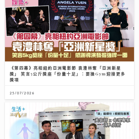
《第四幕》亮相紐約亞洲電影節 袁澧林奪「亞洲新星
獎」 笑言5公斤獎座「份量十足」：要操Gym迎接更多
獎項
25/07/2026