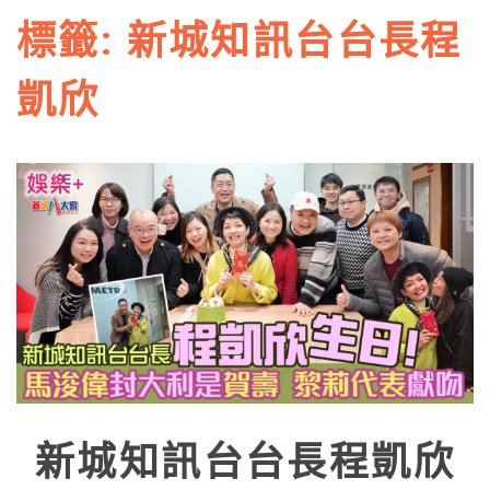
標籤:
新城知訊台台長程
凱欣
新城知訊台台長程凱欣