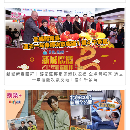
新城新春團拜｜薛家燕夥張家輝送祝福 全媒體報喜 過去
一年接觸次數突破1 億4 千多萬