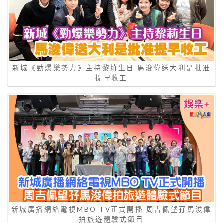
新城《勁爆樂勢力》主持黎莉生日 馬浚偉送大利是批准
提早收工
新城廣播網絡電視MBO TV正式開播 周吉佩望孖馬浚偉
拍旅遊體驗式節目