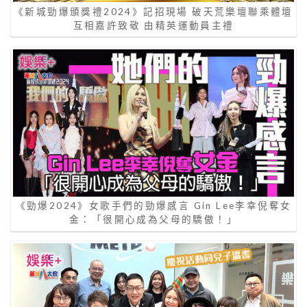
《新城勁爆頒獎禮2024》記招現場 破天荒樂壇聯乘體壇
互相嘉許致敬 由精英運動員主禮
《勁爆2024》女歌手們的勁爆感言 Gin Lee李幸倪奪女
金：「很開心成為父母的驕傲！」