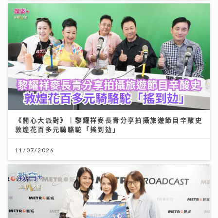
《開心大派對》｜黎耀祥麥長青分享拍攝旅遊節目辛酸史
敦煌花百多元騎駱駝「搖到攰」
11/07/2026