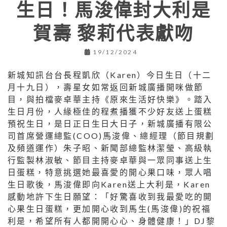
生日！馬浚偉封大利是
賀壽 黎莉代表獻吻
19/12/2024
新城知訊台台長程凱欣（Karen）今日生日（十二
月十九日），壽星女如常返回新城廣播開咪做節
目，與拍檔麥卓華主持《原來生活好快樂》。踏入
生日月份，人緣極佳的程煮播獲不少好友送上蛋糕
預祝生日，是日正日生日大日子，新城廣播有限公
司首席營運總監(COO)馬浚偉、總經理（節目規劃
及頻道運作）朱子昭、新聞部總監林潔瑩、高級執
行監製林淑敏、節目主持麥卓華與一眾同事送上生
日蛋糕，特意挑選她最喜愛的開心果口味，眾人唱
生日歌後，馬浚偉即向Karen送上大利是，Karen
感動地許下生日願望：「好驚喜收到我最愛吃的開
心果生日蛋糕，更加開心收到馬生(馬浚偉)的祝福
利是，希望所有人都開開心心、身體健康！」DJ黎