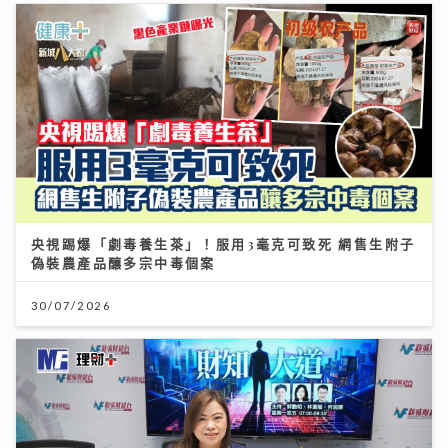
央視踢爆「劇毒養生茶」！服用3毫克可致死 網售生附子
偽裝農產品釀多宗中毒個案
30/07/2026