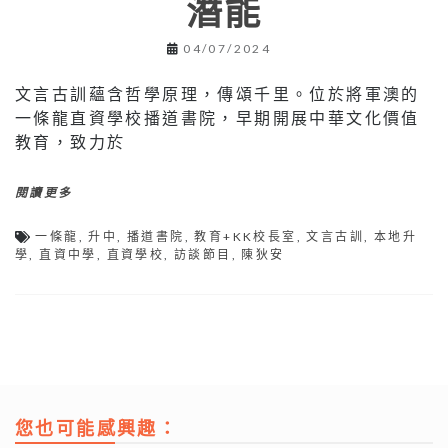
潛能
04/07/2024
文言古訓蘊含哲學原理，傳頌千里。位於將軍澳的
一條龍直資學校播道書院，早期開展中華文化價值
教育，致力於
閱讀更多
一條龍
,
升中
,
播道書院
,
教育+KK校長室
,
文言古訓
,
本地升
學
,
直資中學
,
直資學校
,
訪談節目
,
陳狄安
您也可能感興趣：