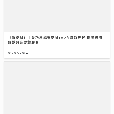
08/07/2026
灣區聲勢力｜MC張天賦《男人怎可以》奪「大灣區音樂
榜」冠軍 歌手英健朗新歌自揭感情傷疤 MV暗藏舊愛彩
蛋
30/07/2026