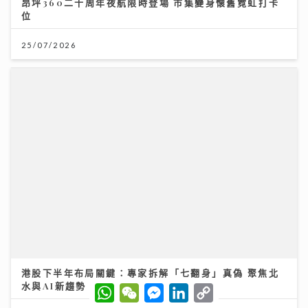
港股下半年布局關鍵：專家拆解「七翻身」真偽 聚焦北
水與AI新趨勢
12/07/2026
W
W
M
L
C
h
e
e
i
o