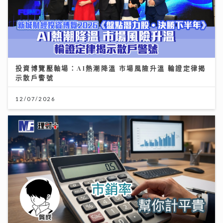
投資博覽壓軸場：AI熱潮降溫 市場風險升溫 輪證定律揭
示散戶警號
12/07/2026