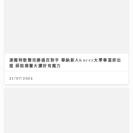
憑獨特歌聲完勝過百對手 華納新人Kacey大學畢業即出
道 師姐陳蕾大讚好有魔力
21/07/2026
《寵愛您》｜葉巧琳親揭變身100%貓奴歷程 瞓覺被咬
頭髮無奈要戴頭套