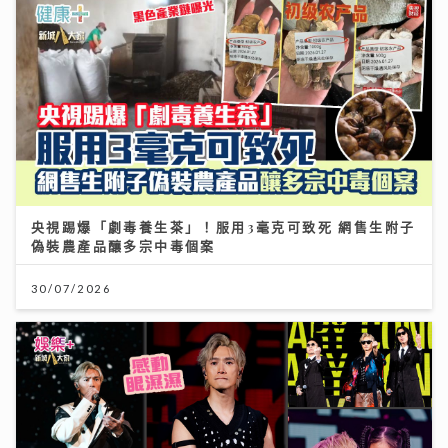
央視踢爆「劇毒養生茶」！服用3毫克可致死 網售生附子
偽裝農產品釀多宗中毒個案
30/07/2026
Jason20週年演唱會｜陳柏宇尾場遇牛一 愛女送生日