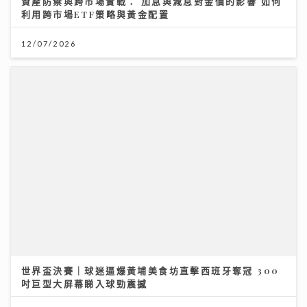
世界盃決賽｜球迷逼爆黃埔美食坊直擊西班牙奪冠 300
吋巨型大屏幕睇入球勁震撼
20/07/2026