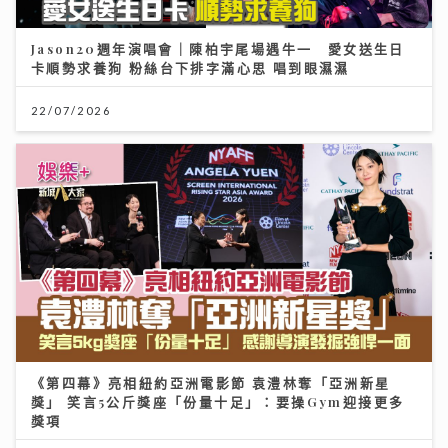
Jason20週年演唱會｜陳柏宇尾場遇牛一 愛女送生日
卡順勢求養狗 粉絲台下排字滿心思 唱到眼濕濕
22/07/2026
《第四幕》亮相紐約亞洲電影節 袁澧林奪「亞洲新星
獎」 笑言5公斤獎座「份量十足」：要操Gym迎接更多
獎項