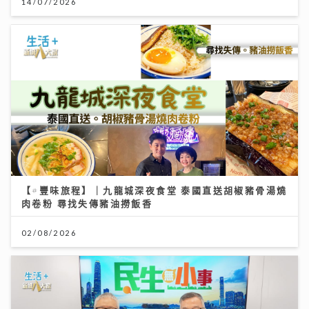
14/07/2026
【#豐味旅程】｜九龍城深夜食堂 泰國直送胡椒豬骨湯燒
肉卷粉 尋找失傳豬油撈飯香
02/08/2026