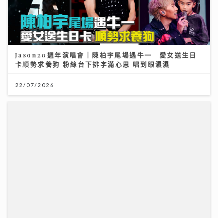
卡順勢求養狗 粉絲台下排字滿心思 唱到眼濕濕
22/07/2026
謝賢離世｜霆鋒發文：大家想起我父親 不用哭 他會覺得
不夠瀟灑
20/07/2026