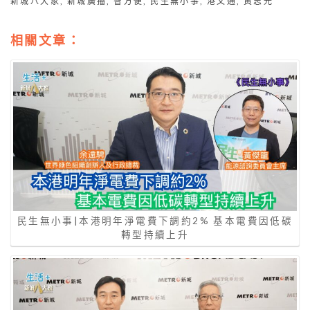
新城八大家
,
新城廣播
,
智方便
,
民生無小事
,
港文通
,
黃志光
相關文章：
民生無小事|本港明年淨電費下調約2% 基本電費因低碳
轉型持續上升