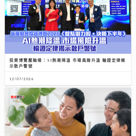
投資博覽壓軸場：AI熱潮降溫 市場風險升溫 輪證定律揭
示散戶警號
12/07/2026