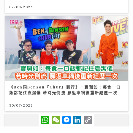
07/08/2026
《Ben同Benson『Chur』到行》｜寶珮如：每食一口
飯都記住袁潔儀 若時光倒流 願返車禍後重新經歷一次
30/07/2026
W
W
M
L
C
h
e
e
i
o
a
C
s
n
p
t
h
s
k
y