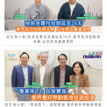
民生無小事|殮房免費存放期延至28天 業界指流程瓶頸
未解 反映意見屢遭漠視
民生無小事|「粵車南下」政策實施 業界看好帶動香港旅