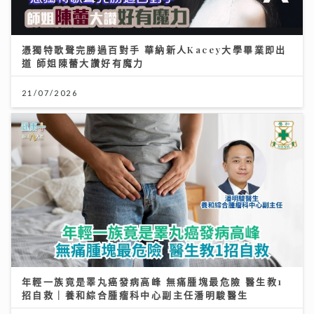
憑獨特歌聲完勝過百對手 華納新人Kacey大學畢業即出
道 師姐陳蕾大讚好有魔力
21/07/2026
年輕一族竟是睪丸癌發病高峰 無痛腫塊最危險 醫生教1
招自救｜養和綜合腫瘤科中心副主任潘明駿醫生