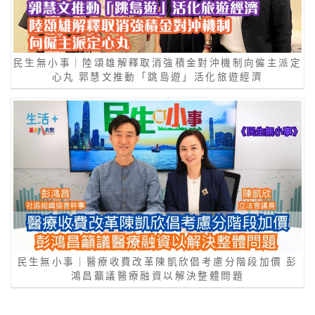
民生無小事｜陸頌雄解釋取消強積金對沖機制向僱主派定
心丸 郭慧文推動「跳島遊」活化旅遊經濟
民生無小事｜醫療收費改革陳凱欣倡考慮分階段加價 彭
鴻昌籲議醫療融資以解決整體問題