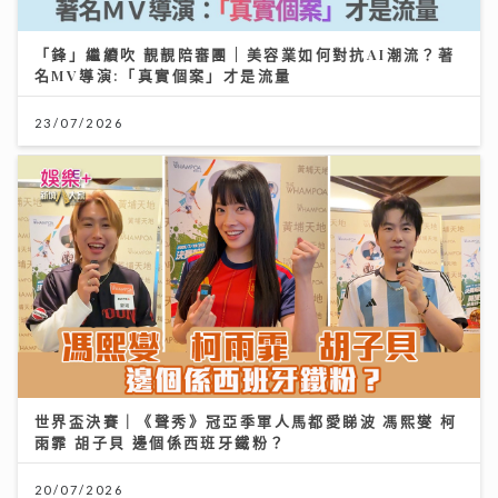
「鋒」繼續吹 靚靚陪審團 | 美容業如何對抗AI潮流？著
名MV導演:「真實個案」才是流量
23/07/2026
世界盃決賽｜《聲秀》冠亞季軍人馬都愛睇波 馮熙燮 柯
雨霏 胡子貝 邊個係西班牙鐵粉？
20/07/2026