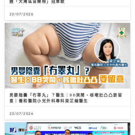
週「大灣區音樂榜」冠軍歌
23/07/2026
男嬰陰囊「冇睪丸」？醫生：BB哭鬧、咳嗽肚凸凸要留
意｜養和醫院小兒外科專科梁芷綸醫生
23/07/2026