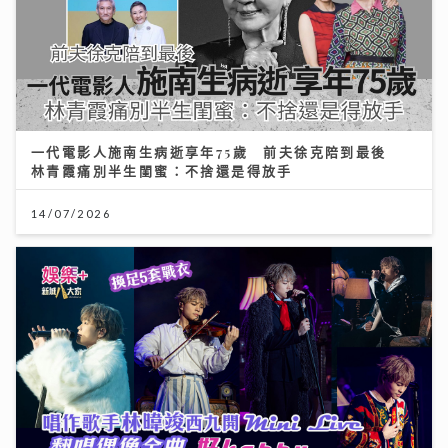
一代電影人施南生病逝享年75歲 前夫徐克陪到最後
林青霞痛別半生閨蜜：不捨還是得放手
14/07/2026