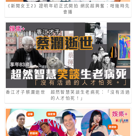
《新聞女王2》證明年初正式開拍 網民超興奮：咁幾時先
會播
香江才子蔡瀾逝世 超然智慧笑談生老病死：「沒有活過
的人才怕死！」