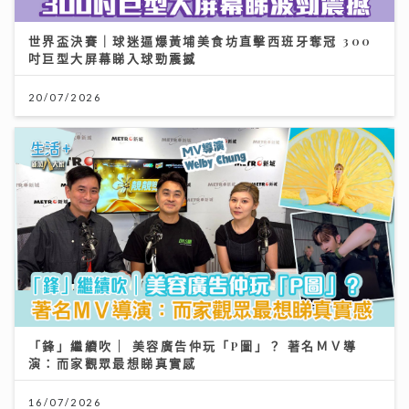
世界盃決賽｜球迷逼爆黃埔美食坊直擊西班牙奪冠 300
吋巨型大屏幕睇入球勁震撼
20/07/2026
「鋒」繼續吹 | 美容廣告仲玩「P圖」？ 著名ＭＶ導
演：而家觀眾最想睇真實感
16/07/2026