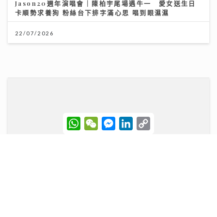
Jason20週年演唱會｜陳柏宇尾場遇牛一 愛女送生日
卡順勢求養狗 粉絲台下排字滿心思 唱到眼濕濕
22/07/2026
W
W
M
L
C
h
e
e
i
o
a
C
s
n
p
t
h
s
k
y
s
a
e
e
L
A
t
n
d
i
市銷率，幫你計平貴
p
g
I
n
p
e
n
k
r
21/07/2026