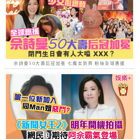
佘詩曼50大壽后冠加冕 七魔女到齊 粉絲全球應援