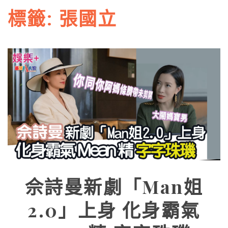
標籤:
張國立
佘詩曼新劇「Man姐
2.0」上身 化身霸氣