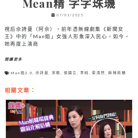
Mean精 字字珠璣
07/01/2025
視后佘詩曼（阿佘），前年憑無線劇集《新聞女
王》中的「Man姐」女強人形象深入民心，如今，
她再度上演商
閱讀更多
Man姐2.0
,
佘詩曼
,
宋軼
,
張國立
,
李純
,
梁清然
,
麻辣商驕
相關文章：