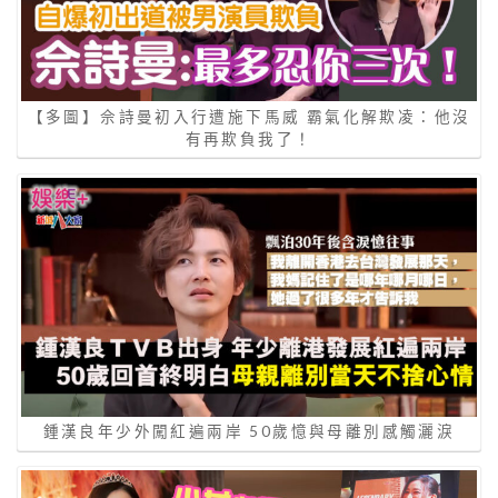
【多圖】佘詩曼初入行遭施下馬威 霸氣化解欺凌：他沒
有再欺負我了！
鍾漢良年少外闖紅遍兩岸 50歲憶與母離別感觸灑淚