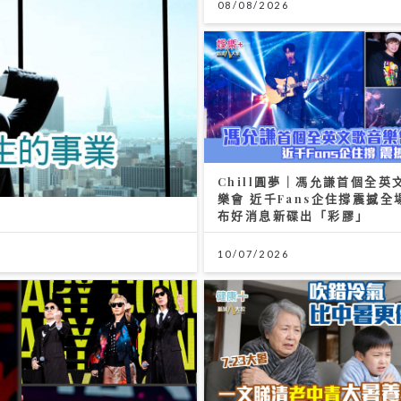
08/08/2026
Chill圓夢｜馮允謙首個全英
樂會 近千Fans企住撐震撼全
布好消息新碟出「彩膠」
10/07/2026