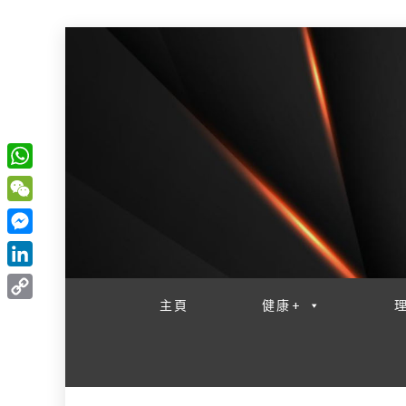
W
一網睇盡 八家大成
h
W
a
e
M
t
C
e
L
s
h
s
i
主頁
健康+
A
C
a
s
n
p
o
t
e
k
p
p
n
e
y
g
d