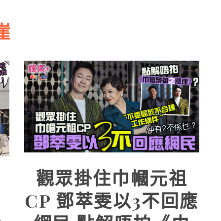
崖
觀眾掛住巾幗元祖
CP 鄧萃雯以3不回應
欣