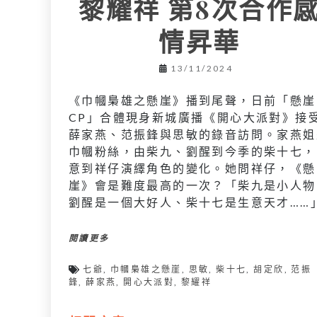
黎耀祥 第8次合作
情昇華
13/11/2024
《巾幗梟雄之懸崖》播到尾聲，日前「懸崖
CP」合體現身新城廣播《開心大派對》接
薛家燕、范振鋒與思敏的錄音訪問。家燕姐
巾幗粉絲，由柴九、劉醒到今季的柴十七，
意到祥仔演繹角色的變化。她問祥仔，《懸
崖》會是難度最高的一次？「柴九是小人物
劉醒是一個大好人、柴十七是生意天才……
閱讀更多
七爺
,
巾幗梟雄之懸崖
,
思敏
,
柴十七
,
胡定欣
,
范振
鋒
,
薛家燕
,
開心大派對
,
黎耀祥