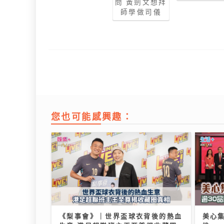
問 黃劍文想拜
師學做司儀
您也可能感興趣：
《梨事會》｜世界盃球衣背後的熱血
美心集