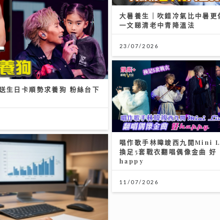
大暑養生｜吹錯冷氣比中暑更
一文睇清老中青降溫法
23/07/2026
女送生日卡順勢求養狗 粉絲台下
唱作歌手林暐竣西九開Mini L
換足5套戰衣翻唱偶像金曲 好
happy
11/07/2026