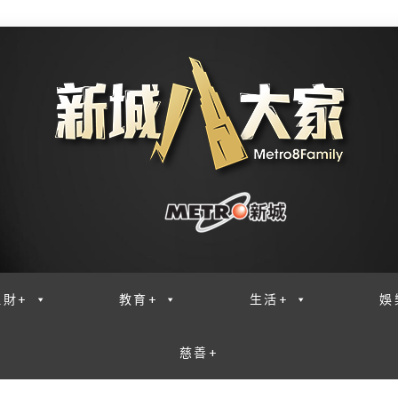
理財+
教育+
生活+
娛
慈善+