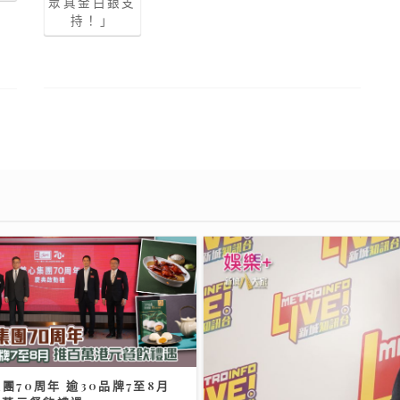
眾真金白銀支
持！」
團70周年 逾30品牌7至8月