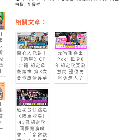
拍檔
,
黎耀祥
相關文章：
|
集
x
香
開心大派對｜
元宵報喜出
家
《懸崖》CP
Pool 單身8
歌
合體 胡定欣
年胡定欣突發
土
黎耀祥 第8次
放閃 邊位男
合作感情昇華
星係媒人？
丨
晒老鼠仔跳唱
周
《隆重登場》
樣
43歲胡定欣
拋
圓夢開演唱
一
會：「多謝觀