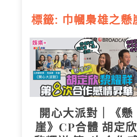
L
e
I
i
r
標籤:
巾幗梟雄之懸
n
n
k
開心大派對｜《懸
崖》CP合體 胡定