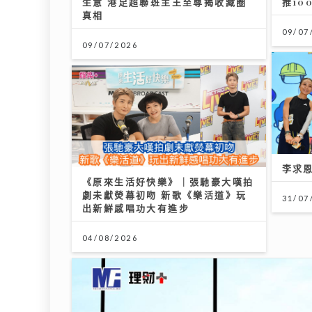
生意 港足超聯班主王至尊揭收藏圈
推10
真相
09/07
09/07/2026
李求
《原來生活好快樂》｜張馳豪大嘆拍
劇未獻熒幕初吻 新歌《樂活道》玩
31/07
出新鮮感唱功大有進步
04/08/2026