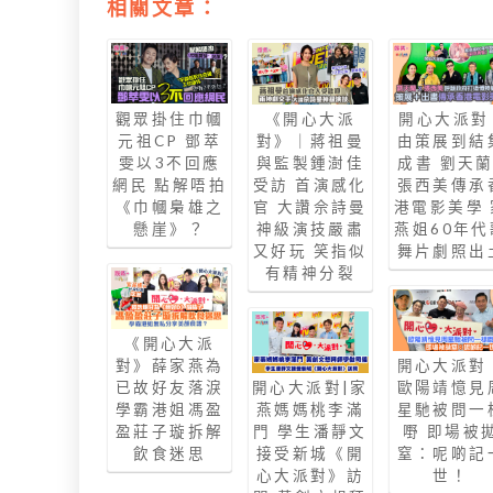
相關文章：
觀眾掛住巾幗
《開心大派
開心大派對 
元祖CP 鄧萃
對》｜蔣祖曼
由策展到結
雯以3不回應
與監製鍾澍佳
成書 劉天蘭
網民 點解唔拍
受訪 首演感化
張西美傳承
《巾幗梟雄之
官 大讚佘詩曼
港電影美學 
懸崖》？
神級演技嚴肅
燕姐60年代
又好玩 笑指似
舞片劇照出
有精神分裂
《開心大派
對》薛家燕為
開心大派對
已故好友落淚
開心大派對|家
歐陽靖憶見
學霸港姐馮盈
燕媽媽桃李滿
星馳被問一
盈莊子璇拆解
門 學生潘靜文
嘢 即場被
飲食迷思
接受新城《開
窒：呢啲記
心大派對》訪
世！