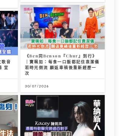
《Ben同Benson『Chur』到行》
文歌音
｜寶珮如：每食一口飯都記住袁潔儀
場 宣
若時光倒流 願返車禍後重新經歷一
次
30/07/2026