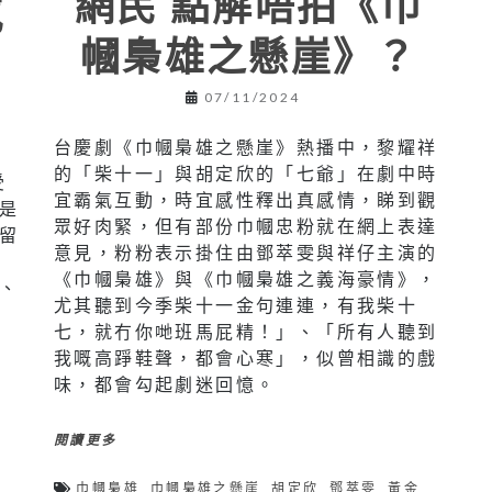
網民 點解唔拍《巾
感
幗梟雄之懸崖》？
07/11/2024
台慶劇《巾幗梟雄之懸崖》熱播中，黎耀祥
的「柴十一」與胡定欣的「七爺」在劇中時
受
宜霸氣互動，時宜感性釋出真感情，睇到觀
是
眾好肉緊，但有部份巾幗忠粉就在網上表達
留
意見，粉粉表示掛住由鄧萃雯與祥仔主演的
《巾幗梟雄》與《巾幗梟雄之義海豪情》，
、
尤其聽到今季柴十一金句連連，有我柴十
」
七，就冇你哋班馬屁精！」、「所有人聽到
我嘅高踭鞋聲，都會心寒」，似曾相識的戲
味，都會勾起劇迷回憶。
閱讀更多
巾幗梟雄
,
巾幗梟雄之懸崖
,
胡定欣
,
鄧萃雯
,
黃金