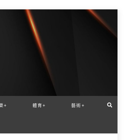
樂+
體育+
藝術+