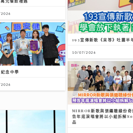
0萬元餐飲禮遇
/2026
193宣傳新歌《呆等》吐露半
10/07/2026
恩紀念中學
/2026
MIRROR新歌與張繼聰緣份奇
告年底演唱會將以小組拆解So
品