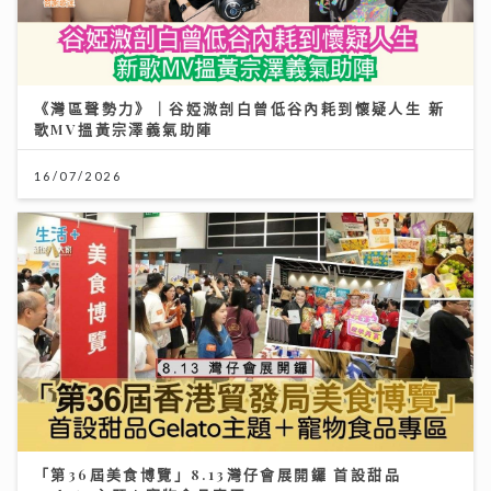
《灣區聲勢力》｜谷婭溦剖白曾低谷內耗到懷疑人生 新
歌MV搵黃宗澤義氣助陣
16/07/2026
「第36屆美食博覽」8.13灣仔會展開鑼 首設甜品