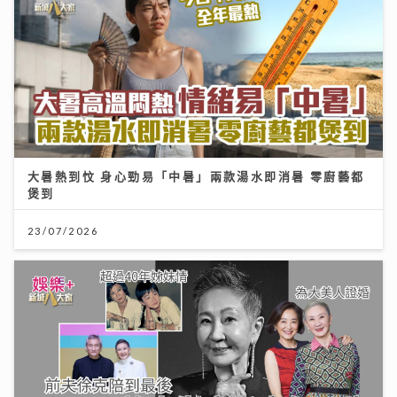
大暑熱到忟 身心勁易「中暑」兩款湯水即消暑 零廚藝都
煲到
23/07/2026