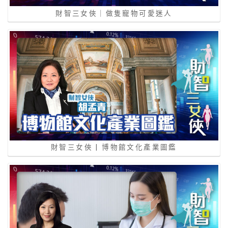
財智三女俠｜做隻寵物可愛迷人
財智三女俠 | 博物館文化產業圖鑑