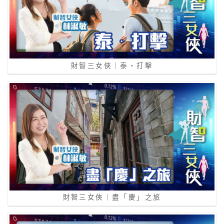
財智三女俠｜泰‧打擊
財智三女俠｜盡「慶」之旅