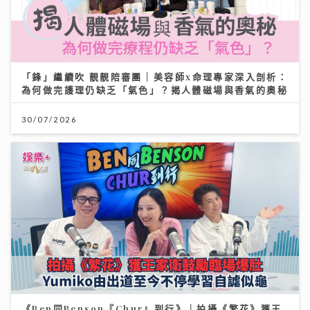
「鋒」繼續吹 靚靚陪審團 | 美容師x命理專家深入剖析：
為何做完護理仍缺乏「氣色」？揭人體磁場與香氣的奧秘
30/07/2026
《Ben同Benson『Chur』到行》｜拍攝《繁花》獲王