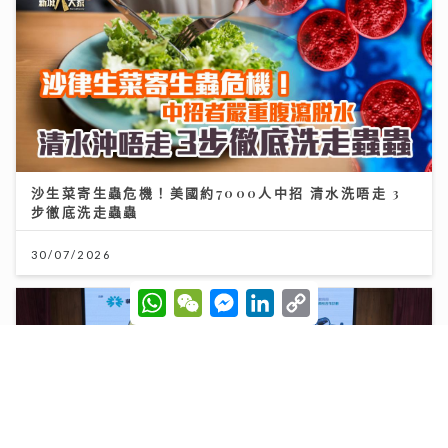
沙生菜寄生蟲危機！美國約7000人中招 清水洗唔走 3
步徹底洗走蟲蟲
30/07/2026
W
W
M
L
C
h
e
e
i
o
a
C
s
n
p
t
h
s
k
y
s
a
e
e
L
A
t
n
d
i
p
g
I
n
p
e
n
k
r