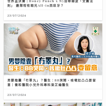
世界盃決賽｜Honey Punch x N5自帶睇波「女團法
則」 邊隊咁有眼光All-in西班牙？
23/07/2026
男嬰陰囊「冇睪丸」？醫生：BB哭鬧、咳嗽肚凸凸要留
意｜養和醫院小兒外科專科梁芷綸醫生
23/07/2026