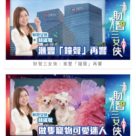
財智三女俠｜滙豐「鐘聲」再響