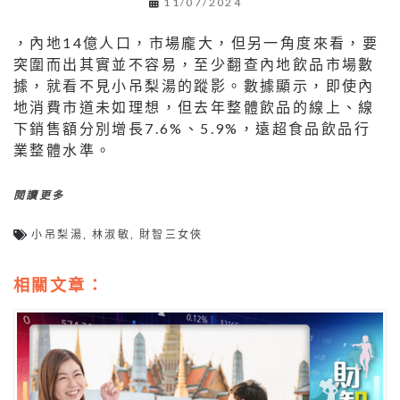
11/07/2024
，內地14億人口，市場龐大，但另一角度來看，要
突圍而出其實並不容易，至少翻查內地飲品市場數
據，就看不見小吊梨湯的蹤影。數據顯示，即使內
地消費市道未如理想，但去年整體飲品的線上、線
下銷售額分別增長7.6%、5.9%，遠超食品飲品行
業整體水準。
閱讀更多
小吊梨湯
,
林淑敏
,
財智三女俠
相關文章：