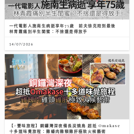
一代電影人施南生病逝享年75歲 前夫徐克陪到最後
林青霞痛別半生閨蜜：不捨還是得放手
14/07/2026
【#豐味旅程】銅鑼灣深夜備長炭燒鳥 超抵 Omakase
十多道味覺旅程：雞蠔肉雞頸雞肝極致火候藝術