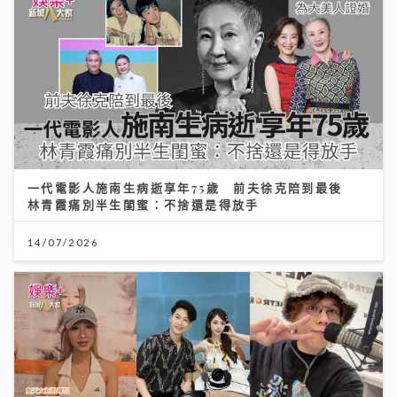
一代電影人施南生病逝享年75歲 前夫徐克陪到最後
林青霞痛別半生閨蜜：不捨還是得放手
14/07/2026