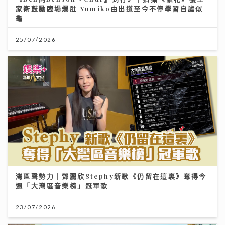
家衛鼓勵臨場爆肚 Yumiko由出道至今不停學習自謔似
龜
25/07/2026
灣區聲勢力｜鄧麗欣Stephy新歌《仍留在這裏》奪得今
週「大灣區音樂榜」冠軍歌
23/07/2026