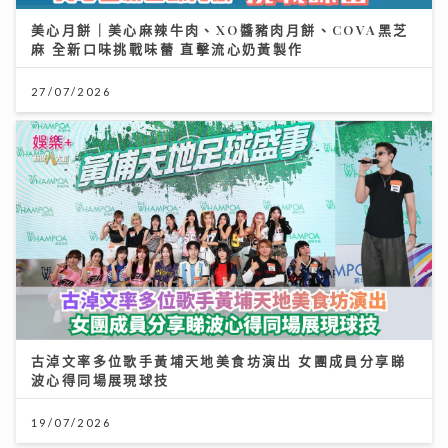
美心月餅｜美心麻辣牛肉、XO醬豬肉月餅、COVA黑芝
麻 全新口味挑戰味蕾 直擊流心奶黃製作
27/07/2026
古淖文率多位歌手黃埔天地美食坊演出 女團成員分享睇
波心得同場展現球技
19/07/2026