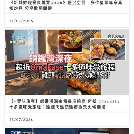
《新城財經投資博覽2026》盛況空前 多位星級專家真
知灼見 分享致勝關鍵
11/07/2026
【#豐味旅程】銅鑼灣深夜備長炭燒鳥 超抵 Omakase
十多道味覺旅程：雞蠔肉雞頸雞肝極致火候藝術
23/07/2026