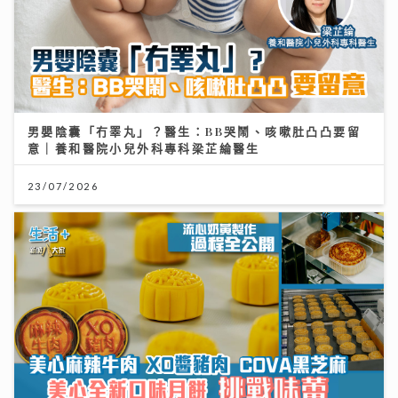
男嬰陰囊「冇睪丸」？醫生：BB哭鬧、咳嗽肚凸凸要留
意｜養和醫院小兒外科專科梁芷綸醫生
23/07/2026