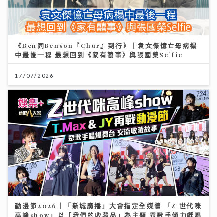
《Ben同Benson『Chur』到行》｜袁文傑憶亡母病榻
中最後一程 最想回到《家有囍事》與張國榮Selfie
17/07/2026
動漫節2026｜「新城廣播」大會指定全媒體 「Z 世代咪
高峰show」以「我們的收藏品」為主題 眾歌手傾力獻唱