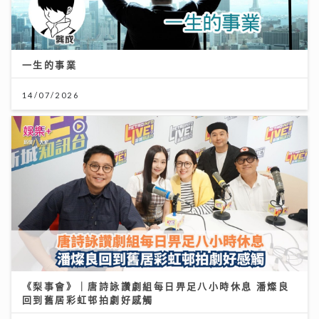
一生的事業
14/07/2026
《梨事會》｜唐詩詠讚劇組每日畀足八小時休息 潘燦良
回到舊居彩虹邨拍劇好感觸