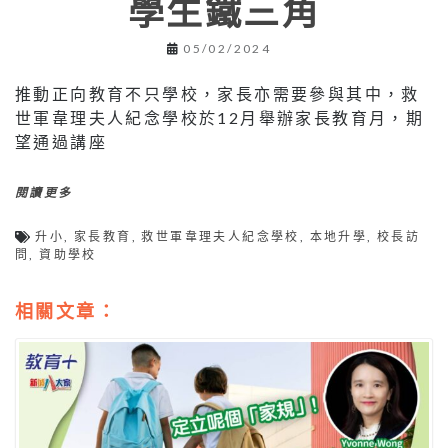
學生鐵三角
05/02/2024
推動正向教育不只學校，家長亦需要參與其中，救
世軍韋理夫人紀念學校於12月舉辦家長教育月，期
望通過講座
閱讀更多
升小
,
家長教育
,
救世軍韋理夫人紀念學校
,
本地升學
,
校長訪
問
,
資助學校
相關文章：