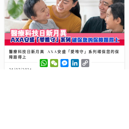
醫療科技日新月異 AXA安盛「愛唯守」系列確保您的保
障跟得上
W
W
M
L
C
h
e
e
i
o
24/07/2026
a
C
s
n
p
t
h
s
k
y
s
a
e
e
L
A
t
n
d
i
p
g
I
n
p
e
n
k
r