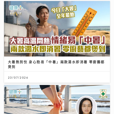
大暑熱到忟 身心勁易「中暑」兩款湯水即消暑 零廚藝都
煲到
23/07/2026