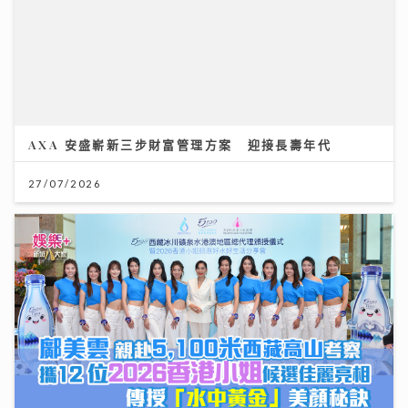
AXA 安盛嶄新三步財富管理方案 迎接長壽年代
27/07/2026
鄺美雲 親赴5100米西藏高山考察 攜12位2026 香港小
姐 候選佳麗亮相 傳授「水中黃金」美顏秘訣