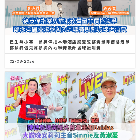
民生無小事｜徐英偉指本港酒店業靠服務質量非價格競爭
鄭泳舜倡港隊參與內地聯賽吸鄰城球迷消費
02/08/2026
沿途有我｜歐陽德勛、陳德彰「同屆新秀」重聚 陳德彰
爆黃耀光曾邀重組Raidas 大讚晚安莉莉主音Sinnie及
黃淑蔓