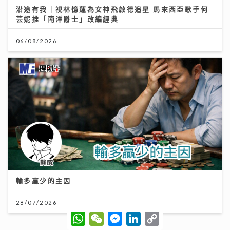
輸多贏少的主因
28/07/2026
W
W
M
L
C
2026年上半年樓按市場回顧
h
e
e
i
o