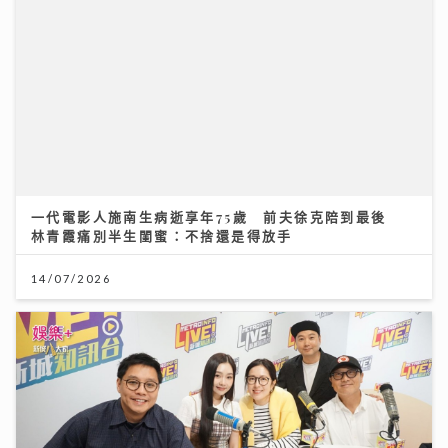
14/07/2026
《梨事會》｜唐詩詠讚劇組每日畀足八小時休息 潘燦良
回到舊居彩虹邨拍劇好感觸
29/07/2026