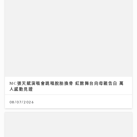
08/07/2026
一代電影人施南生病逝享年75歲 前夫徐克陪到最後
林青霞痛別半生閨蜜：不捨還是得放手