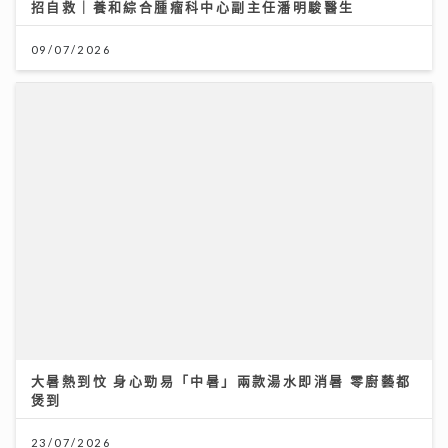
大暑熱到忟 身心勁易「中暑」兩款湯水即消暑 零廚藝都
煲到
23/07/2026