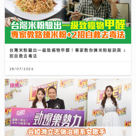
台灣米粉驗出一級致癌物甲醛！專家教你揀米粉秘訣與 2
招自救去毒法
28/07/2026
《勁爆樂勢力》｜谷婭溦立志做治癒系女歌手 兩晚關燈