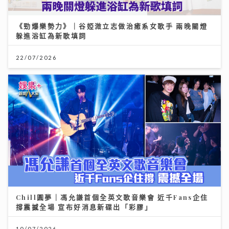
躲進浴缸為新歌填詞
22/07/2026
Chill圓夢｜馮允謙首個全英文歌音樂會 近千Fans企住
撐震撼全場 宣布好消息新碟出「彩膠」
10/07/2026