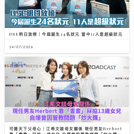
DSE明日放榜｜今屆誕生24名狀元 當中11人是超級狀元
14/07/2026
可連天下父母心｜江希文談母女關係 現任男友Herbert
靠「畫畫」冧掂13歲女兒 自爆曾因管教問題「炒大鑊」
03/08/2026