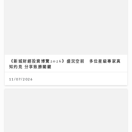
《新城財經投資博覽2026》盛況空前 多位星級專家真
知灼見 分享致勝關鍵
11/07/2026
《勁爆樂勢力》｜周吉佩廣州一日三場熱血Busking 新
歌放閃甜到入心太太竟說「唔好聽」