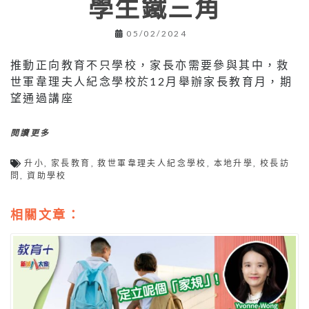
學生鐵三角
05/02/2024
推動正向教育不只學校，家長亦需要參與其中，救
世軍韋理夫人紀念學校於12月舉辦家長教育月，期
望通過講座
閱讀更多
升小
,
家長教育
,
救世軍韋理夫人紀念學校
,
本地升學
,
校長訪
問
,
資助學校
相關文章：