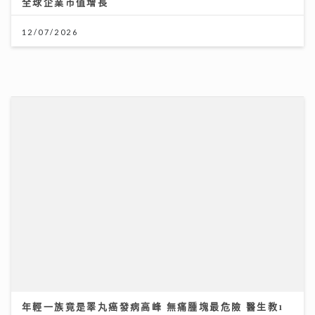
年輕一族竟是睪丸癌發病高峰 無痛腫塊最危險 醫生教1
招自救｜養和綜合腫瘤科中心副主任潘明駿醫生
09/07/2026