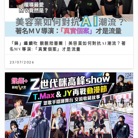
「鋒」繼續吹 靚靚陪審團 | 美容業如何對抗AI潮流？著
名MV導演:「真實個案」才是流量
23/07/2026
動漫節2026｜「新城廣播」大會指定全媒體 「Z 世代咪
高峰show」以「我們的收藏品」為主題 眾歌手傾力獻唱