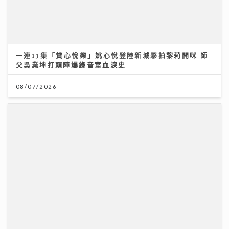
灣區聲勢力｜MC張天賦《男人怎可以》奪「大灣區音樂
榜」冠軍 歌手英健朗新歌自揭感情傷疤 MV暗藏舊愛彩
蛋
30/07/2026