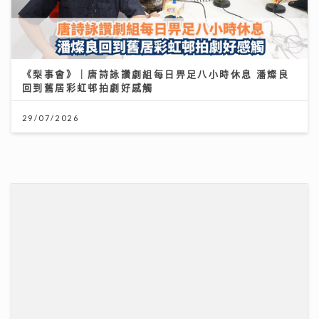
一連13集「賞心悅樂」姚心悅登陸新城夥拍黎莉開咪 師
父吳業坤打頭陣爆錄音室血淚史
08/07/2026