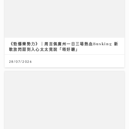
28/07/2026
美心月餅｜美心麻辣牛肉、XO醬豬肉月餅、COVA黑芝
麻 全新口味挑戰味蕾 直擊流心奶黃製作
27/07/2026