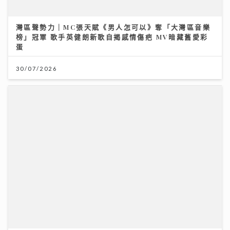
沿途有我｜視林憶蓮為女神飛啟德追星 馬來西亞歌手何
芸妮推「南洋爵士」改編經典
06/08/2026