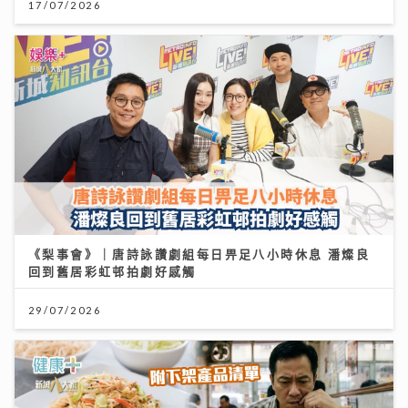
《梨事會》｜唐詩詠讚劇組每日畀足八小時休息 潘燦良
回到舊居彩虹邨拍劇好感觸
29/07/2026