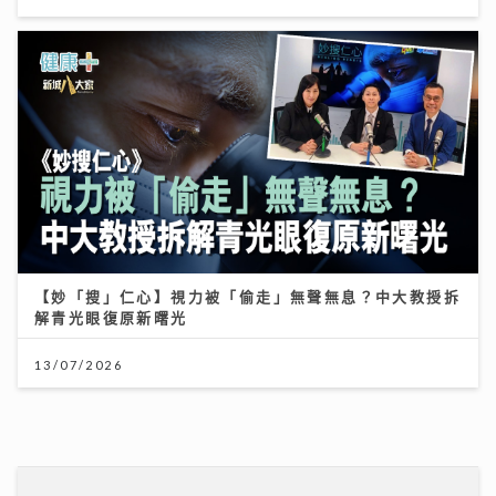
【妙「搜」仁心】視力被「偷走」無聲無息？中大教授拆
解青光眼復原新曙光
13/07/2026
MC張天賦演唱會跳唱脫胎換骨 紅館舞台向母親告白 萬
人感動見證