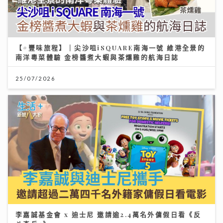
【#豐味旅程】｜尖沙咀iSQUARE南海一號 維港全景的
南洋粵菜體驗 金榜醬煮大蝦與茶燻雞的航海日誌
25/07/2026
李嘉誠基金會 x 迪士尼 邀請逾2.4萬名外傭假日看《反