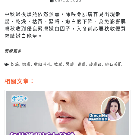
06/10/2025
中秋過後燥熱依然蒸薰，除咗令肌膚容易出現敏
感、乾燥、枯黃、緊膚、嫩白度下降，為免影響肌
膚秋收到優良緊膚嫩白因子，入冬前必要秋收優質
緊緻嫩白能量。
閱讀更多
乾燥
,
嫩膚
,
收細毛孔
,
敏感
,
緊膚
,
護膚
,
護膚品
,
鑽石美肌
相關文章：