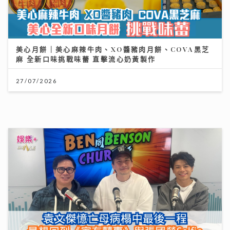
美心月餅｜美心麻辣牛肉、XO醬豬肉月餅、COVA黑芝
麻 全新口味挑戰味蕾 直擊流心奶黃製作
27/07/2026
《Ben同Benson『Chur』到行》｜袁文傑憶亡母病榻