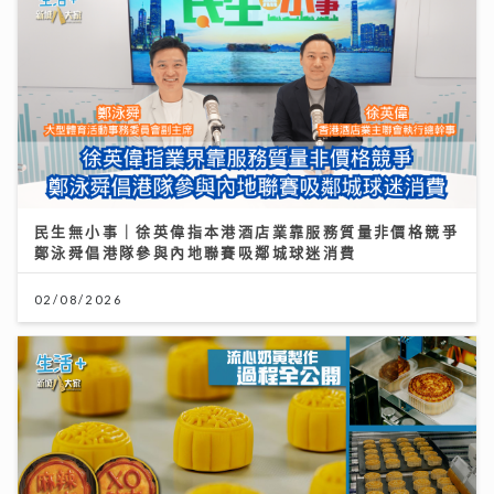
民生無小事｜徐英偉指本港酒店業靠服務質量非價格競爭
鄭泳舜倡港隊參與內地聯賽吸鄰城球迷消費
02/08/2026