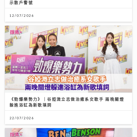
示散戶警號
12/07/2026
《勁爆樂勢力》｜谷婭溦立志做治癒系女歌手 兩晚關燈
躲進浴缸為新歌填詞
22/07/2026