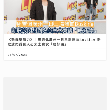
民生無小事｜安老政策面臨挑戰 管浩鳴倡善用大灣區及
樂齡科技
19/07/2026