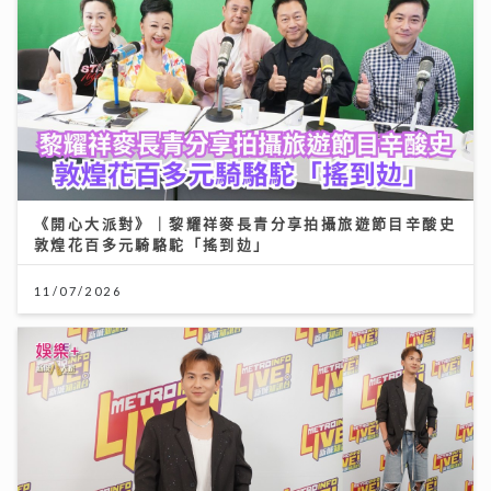
《開心大派對》｜黎耀祥麥長青分享拍攝旅遊節目辛酸史
敦煌花百多元騎駱駝「搖到攰」
11/07/2026