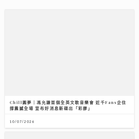
10/07/2026
「鋒」繼續吹 靚靚陪審團 | 美容業九運翻身攻略 美容師
ｘ命理專家深入剖析 拆解「中女」迷思 順勢而行是關鍵
06/08/2026