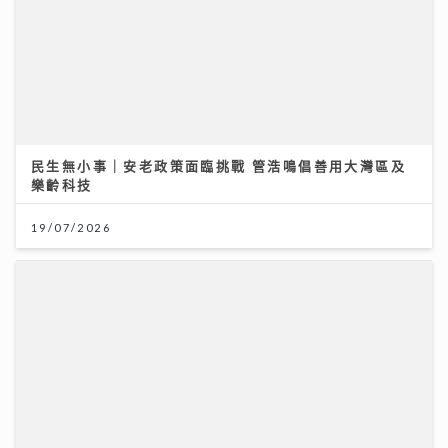
JC陳詠桐 x Zaina施匡翹首度合體Mini Concert 主題
「桐翹社」 校服look敬請期待
02/08/2026