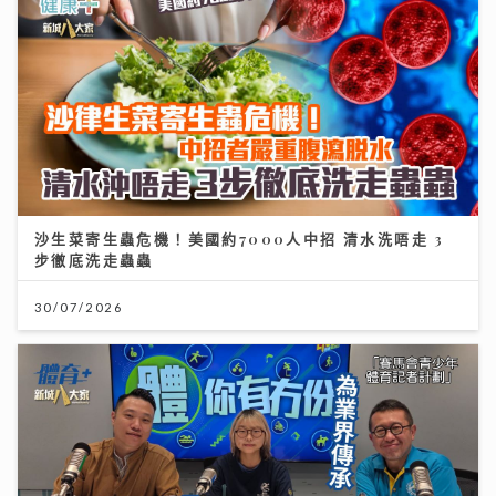
沙生菜寄生蟲危機！美國約7000人中招 清水洗唔走 3
步徹底洗走蟲蟲
30/07/2026