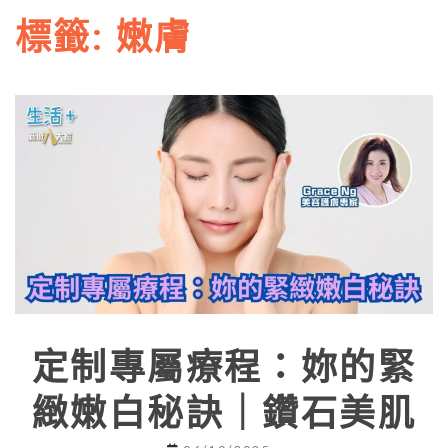
標籤:
嫩膚
定制專屬療程：妳的緊
緻嫩白秘訣｜鑽石美肌