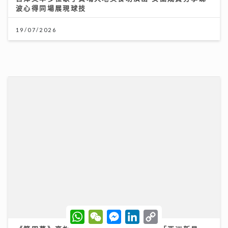
獎項
25/07/2026
W
W
M
L
C
h
e
e
i
o