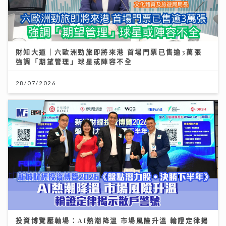
財知大道｜六歐洲勁旅即將來港 首場門票已售逾3萬張
強調「期望管理」球星或陣容不全
28/07/2026
投資博覽壓軸場：AI熱潮降溫 市場風險升溫 輪證定律揭