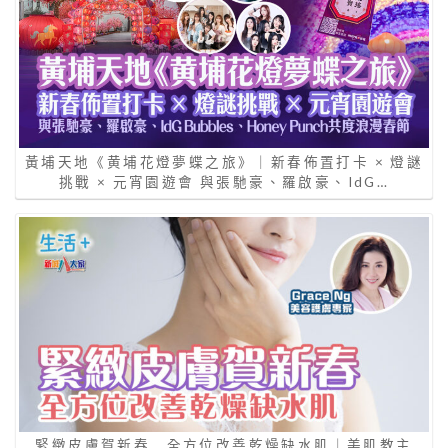
黃埔天地《黄埔花燈夢蝶之旅》｜新春佈置打卡 × 燈謎
挑戰 × 元宵園遊會 與張馳豪、羅啟豪、IdG…
緊緻皮膚賀新春 全方位改善乾燥缺水肌｜美肌教主