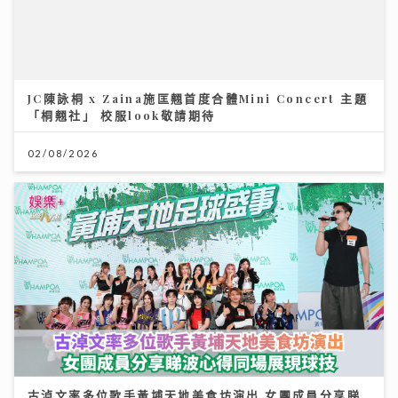
古淖文率多位歌手黃埔天地美食坊演出 女團成員分享睇
波心得同場展現球技
19/07/2026
《第四幕》亮相紐約亞洲電影節 袁澧林奪「亞洲新星
獎」 笑言5公斤獎座「份量十足」：要操Gym迎接更多