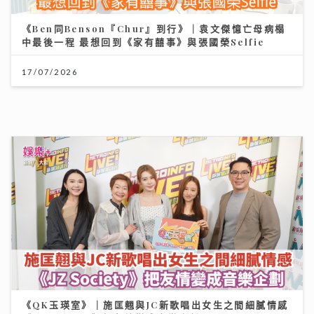
中最後一程 最想回到《家有囍事》與張國榮Selfie
17/07/2026
《QK玉瑛室》｜施匡翹與JC新歌唱出女生之間細膩情感
《JZ Society》把友情變成音樂企劃
07/08/2026