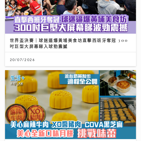
世界盃決賽｜球迷逼爆黃埔美食坊直擊西班牙奪冠 300
吋巨型大屏幕睇入球勁震撼
20/07/2026