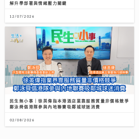
民生無小事｜徐英偉指本港酒店業靠服務質量非價格競爭
鄭泳舜倡港隊參與內地聯賽吸鄰城球迷消費
02/08/2026
Chill圓夢｜馮允謙首個全英文歌音樂會 近千Fans企住
撐震撼全場 宣布好消息新碟出「彩膠」