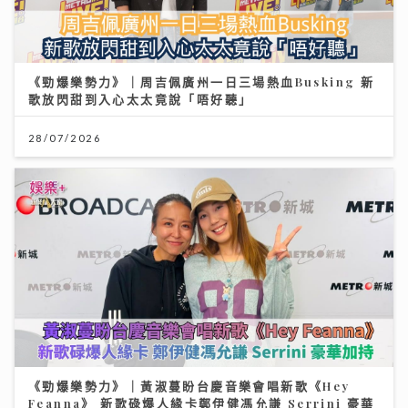
《勁爆樂勢力》｜周吉佩廣州一日三場熱血Busking 新
歌放閃甜到入心太太竟說「唔好聽」
28/07/2026
《勁爆樂勢力》｜黃淑蔓盼台慶音樂會唱新歌《Hey
Feanna》 新歌碌爆人緣卡鄭伊健馮允謙 Serrini 豪華