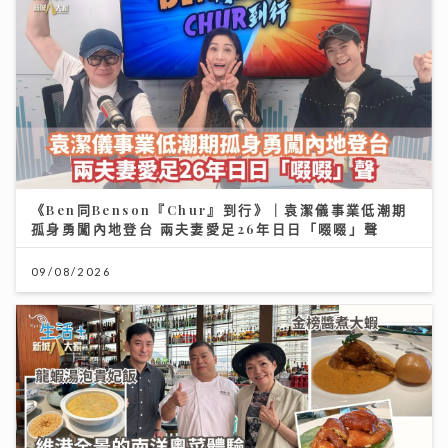
《Ben同Benson『Chur』到行》｜袁潔儀事業低潮期
孤身勇闖內地登台 兩夫妻愛足26年日日「啜啜」聲
09/08/2026