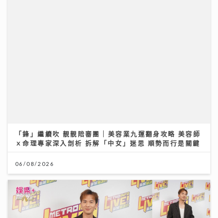
《勁爆樂勢力》｜周吉佩廣州一日三場熱血Busking 新
歌放閃甜到入心太太竟說「唔好聽」
28/07/2026