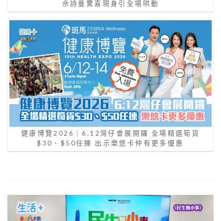
佘詩曼驚喜現身引全場哄動
健康博覽2026｜6.12灣仔會展開鑼 全場精選筍貨
$30、$50任揀 出示樂悠卡仲有更多優惠