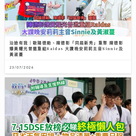
沿途有我｜歐陽德勛、陳德彰「同屆新秀」重聚 陳德彰
爆黃耀光曾邀重組Raidas 大讚晚安莉莉主音Sinnie及
黃淑蔓
23/07/2026