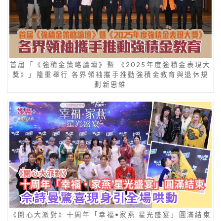
首屆「《強積金策略論壇》暨 《2025年度強積金表現大
獎》」隆重舉行 各界領袖攜手推動強積金教育與退休規
劃新思維
《開心大派對》十周年「幸福•家燕 星光盛宴」圓滿結束