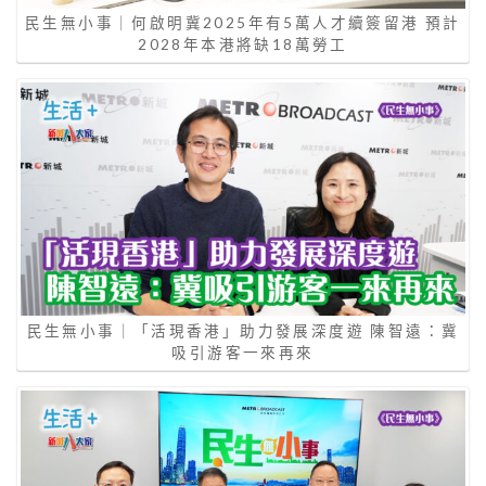
民生無小事｜何啟明冀2025年有5萬人才續簽留港 預計
2028年本港將缺18萬勞工
民生無小事｜「活現香港」助力發展深度遊 陳智遠：冀
吸引游客一來再來