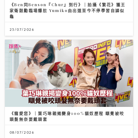
《Ben同Benson『Chur』到行》｜拍攝《繁花》獲王
家衛鼓勵臨場爆肚 Yumiko由出道至今不停學習自謔似
龜
25/07/2026
《寵愛您》｜葉巧琳親揭變身100%貓奴歷程 瞓覺被咬
頭髮無奈要戴頭套
08/07/2026