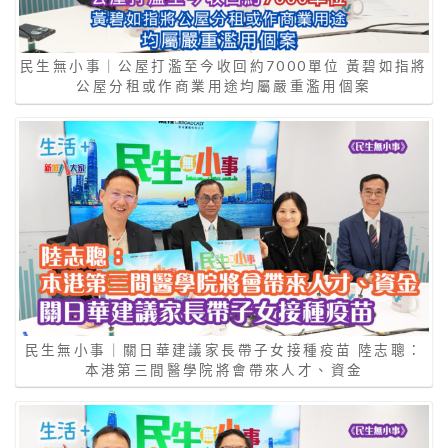
民生無小事｜公屋打濫至今收回約7000單位 黃碧如指將
公屋分租或作商業用途均屬嚴重濫用個案
民生無小事｜關日華建議家長帶子女接種疫苗 陸志聰：
本港第三間醫學院將會帶來人才、資金