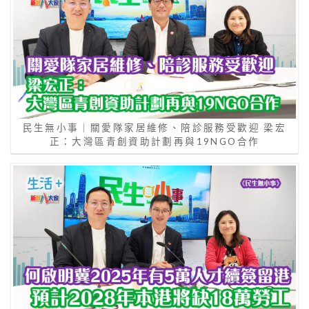
民生無小事｜關愛隊家居維修、陪診服務受歡迎 梁宏
正：大灣區青創資助計劃再與19NGO合作