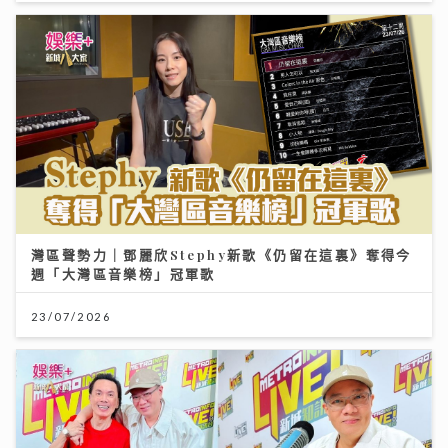
灣區聲勢力｜鄧麗欣Stephy新歌《仍留在這裏》奪得今
週「大灣區音樂榜」冠軍歌
23/07/2026