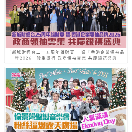
「新城財經台二十五周年雄財宴」 暨「香港企業領袖品
牌2026」隆重舉行 政商領袖雲集 共慶銀禧盛典