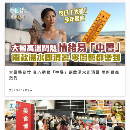
大暑熱到忟 身心勁易「中暑」兩款湯水即消暑 零廚藝都
煲到
23/07/2026