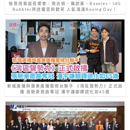
愉景灣聖誕音樂會｜周吉佩、羅啟豪、Beanies、IdG
Bubbles齊送暖意與歡笑 人氣滿滿Boxing Day！
新城廣播與廣東廣播電視台聯手 《灣區聲勢力》正式啟
播 張馳豪歌曲奪冠 潘宇謙腳踝退化如65歲