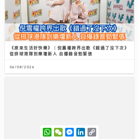
《原來生活好快樂》｜倪震權跨界出歌《錯過了沒下次》
從排球港隊到樂壇新人 自爆錄音勁緊張
06/08/2026
W
W
M
L
C
h
e
e
i
o