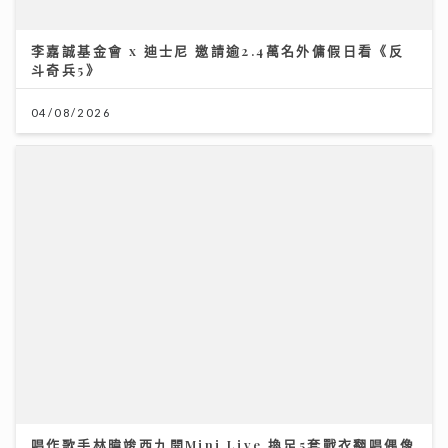
11/07/2026
「鋒」繼續吹 靚靚陪審團 | 美容業如何對抗AI潮流？著
名MV導演:「真實個案」才是流量
23/07/2026