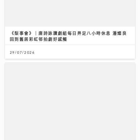
李嘉誠基金會 x 迪士尼 邀請逾2.4萬名外傭假日看《反
斗奇兵5》
04/08/2026
唱作歌手林暐竣西九開Mini Live 換足5套戰衣翻唱偶像
金曲 好happy