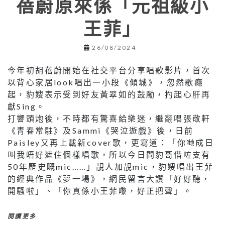
蓓蔚原來係「元祖級小
王菲」
26/08/2024
今年初胡蓓蔚開始在社交平台分享唱歌影片，首次
以背心家居look唱出一小段《傾城》，忽然歌癮
起，豹嫂表示受到好友黃翠如的鼓勵，扚起心肝再
獻Sing。
打響頭炮後，不時都有驚喜給樂迷，繼翻唱張敬軒
《青春常駐》及Sammi《哭泣遊戲》後，日前
Paisley又再上載新cover歌，更寫道：「你哋成日
叫我唔好遮住個樣唱歌，所以今日問豹哥借咗支有
50年歷史嘅mic……」靚人加靚mic，豹嫂唱出王菲
的經典作品《夢一場》，網民留言大讚「好好聽，
開騷啦」、「你真係小王菲嚟，好正把聲」。
閱讀更多