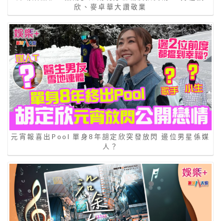
欣、麥卓華大讚敬業
元宵報喜出Pool 單身8年胡定欣突發放閃 邊位男星係媒
人？