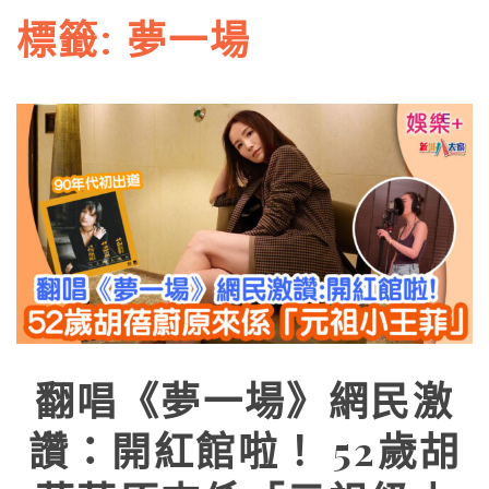
標籤:
夢一場
翻唱《夢一場》網民激
讚：開紅館啦！ 52歲胡