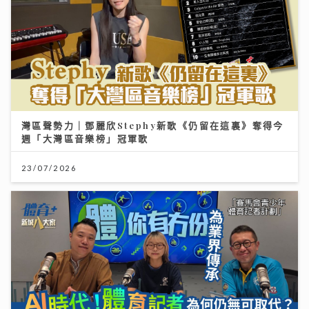
灣區聲勢力｜鄧麗欣Stephy新歌《仍留在這裏》奪得今
週「大灣區音樂榜」冠軍歌
23/07/2026