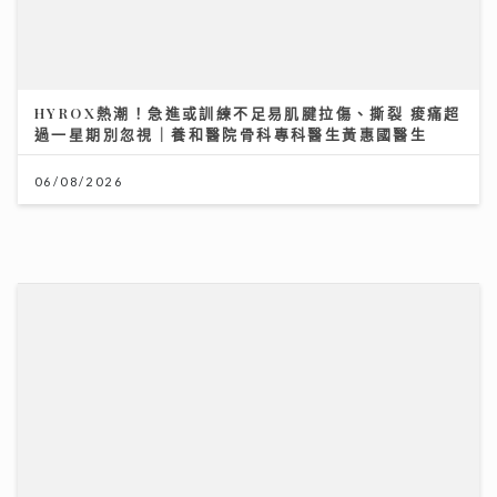
《梨事會》｜唐詩詠讚劇組每日畀足八小時休息 潘燦良
回到舊居彩虹邨拍劇好感觸
29/07/2026