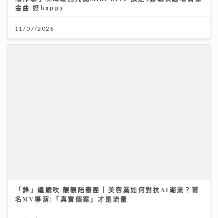
外遊注意！「本迪布焦病毒」暫無特效藥無疫苗 醫生教
你嚴防伊波拉｜養和醫院感染及傳染病科專科醫生徐詩駿
醫生
30/07/2026