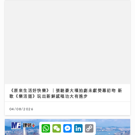
定按選用比例突破兩成 新造按息水平持續回落
03/08/2026
W
W
M
L
C
h
e
e
i
o