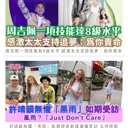
周吉佩一項技能有8級水平 感激太太支持追夢：為你賣命
許靖韻無懼「黑雨」如期現身新城廣播受訪 主持程凱