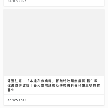
《原來生活好快樂》｜張馳豪大嘆拍劇未獻熒幕初吻 新
歌《樂活道》玩出新鮮感唱功大有進步
04/08/2026