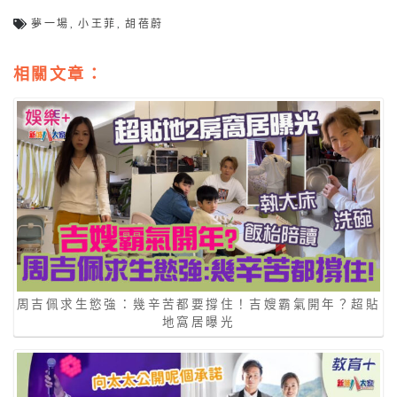
夢一場
,
小王菲
,
胡蓓蔚
相關文章：
周吉佩求生慾強：幾辛苦都要撐住！吉嫂霸氣開年？超貼
地窩居曝光