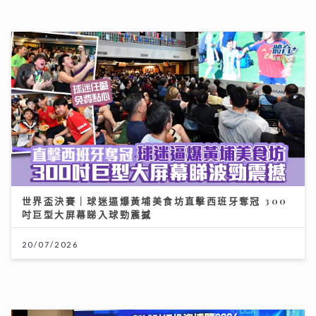
世界盃決賽｜球迷逼爆黃埔美食坊直擊西班牙奪冠 300
吋巨型大屏幕睇入球勁震撼
20/07/2026