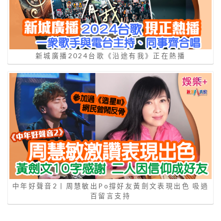
新城廣播2024台歌《沿途有我》正在熱播
中年好聲音2丨周慧敏出Po撐好友黃劍文表現出色 吸過
百留言支持