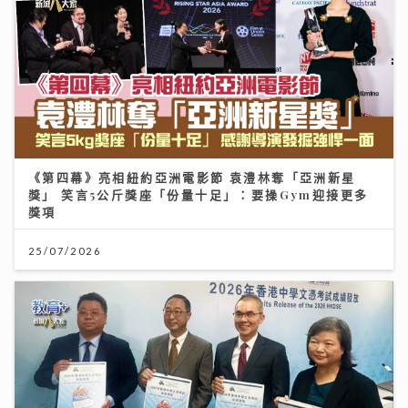
《第四幕》亮相紐約亞洲電影節 袁澧林奪「亞洲新星
獎」 笑言5公斤獎座「份量十足」：要操Gym迎接更多
獎項
25/07/2026