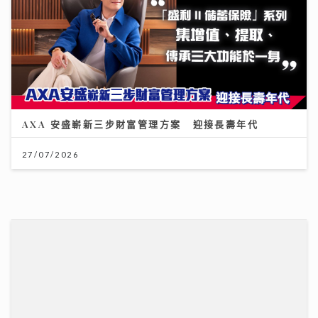
27/07/2026
HYROX熱潮！急進或訓練不足易肌腱拉傷、撕裂 痠痛超
過一星期別忽視｜養和醫院骨科專科醫生黃惠國醫生
06/08/2026