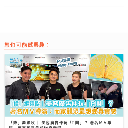
您也可能感興趣：
「鋒」繼續吹 | 美容廣告仲玩「P圖」？ 著名ＭＶ導
演：而家觀眾最想睇真實感