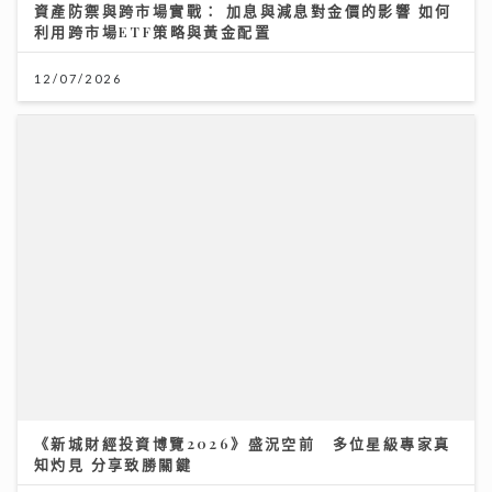
資產防禦與跨市場實戰： 加息與減息對金價的影響 如何
利用跨市場ETF策略與黃金配置
12/07/2026
世界盃決賽｜球迷逼爆黃埔美食坊直擊西班牙奪冠 300
吋巨型大屏幕睇入球勁震撼
20/07/2026
《新城財經投資博覽2026》盛況空前 多位星級專家真
知灼見 分享致勝關鍵