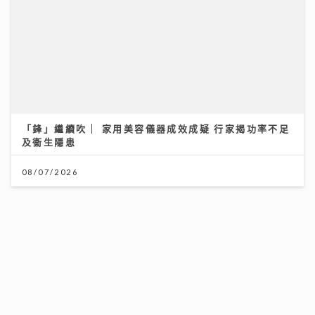
世界盃決賽｜Honey Punch x N5自帶睇波「女團法
則」 邊隊咁有眼光All-in西班牙？
「鋒」繼續吹 | 家用美容儀器成效成疑 行家揭功率不足
23/07/2026
及衞生隱患
08/07/2026