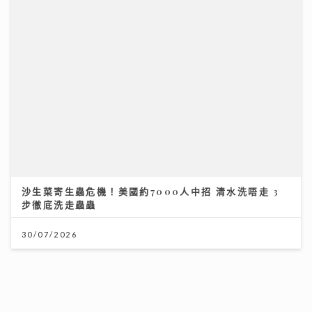
財知大道｜六歐洲勁旅即將來港 首場門票已售逾3萬張
強調「期望管理」球星或陣容不全
沙生菜寄生蟲危機！美國約7000人中招 清水洗唔走 3
28/07/2026
步徹底洗走蟲蟲
30/07/2026