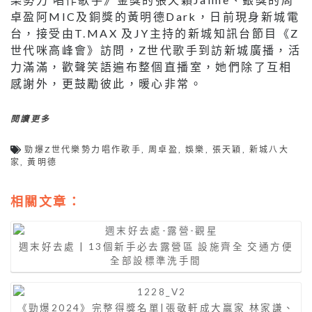
卓盈阿MIC及銅獎的黃明德Dark，日前現身新城電
台，接受由T.MAX 及JY主持的新城知訊台節目《Z
世代咪高峰會》訪問，Z世代歌手到訪新城廣播，活
力滿滿，歡聲笑語遍布整個直播室，她們除了互相
感謝外，更鼓勵彼此，暖心非常。
閱讀更多
勁爆Z世代樂勢力唱作歌手
,
周卓盈
,
娛樂
,
張天穎
,
新城八大
家
,
黃明德
相關文章：
週末好去處 | 13個新手必去露營區 設施齊全 交通方便
全部設標準洗手間
《勁爆2024》完整得獎名單|張敬軒成大贏家 林家謙、