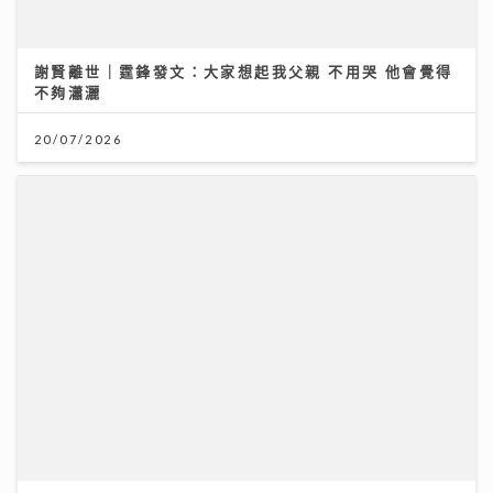
心態
08/07/2026
謝賢離世｜霆鋒發文：大家想起我父親 不用哭 他會覺得
不夠瀟灑
20/07/2026
投資博覽壓軸場：AI熱潮降溫 市場風險升溫 輪證定律揭
示散戶警號
12/07/2026