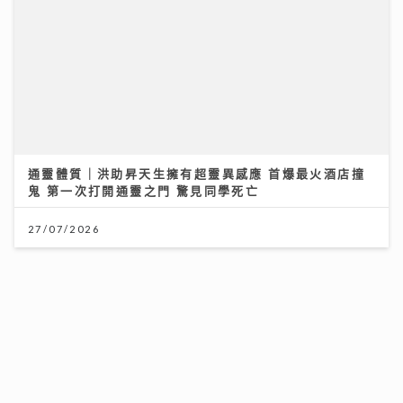
JC陳詠桐 x Zaina施匡翹首度合體Mini Concert 主題
「桐翹社」 校服look敬請期待
02/08/2026
通靈體質｜洪助昇天生擁有超靈異感應 首爆最火酒店撞
鬼 第一次打開通靈之門 驚見同學死亡
27/07/2026