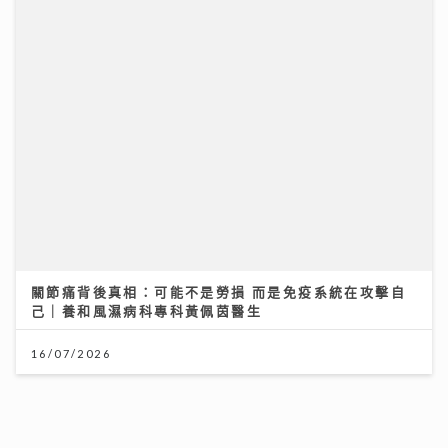
《原來生活好快樂》｜張馳豪大嘆拍劇未獻熒幕初吻 新
歌《樂活道》玩出新鮮感唱功大有進步
04/08/2026
關節痛背後真相：可能不是勞損 而是免疫系統在攻擊自
己｜養和風濕病科專科黃佩茵醫生
16/07/2026