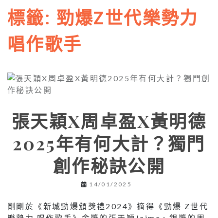
標籤:
勁爆Z世代樂勢力
唱作歌手
張天穎X周卓盈X黃明德
2025年有何大計？獨門
創作秘訣公開
14/01/2025
剛剛於《新城勁爆頒獎禮2024》摘得《勁爆 Z世代
樂勢力 唱作歌手》金獎的張天穎Jaime、銀獎的周