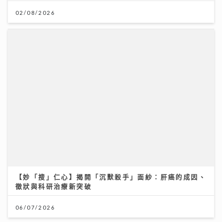
02/08/2026
李嘉誠基金會 x 迪士尼 邀請逾2.4萬名外傭假日看《反
斗奇兵5》
04/08/2026
【妙「搜」仁心】揭開「沉默殺手」面紗：肝癌的成因、
徵狀與科研治療新突破
06/07/2026