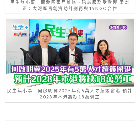
民生無小事｜關愛隊家居維修、陪診服務受歡迎 梁宏
正：大灣區青創資助計劃再與19NGO合作
民生無小事｜何啟明冀2025年有5萬人才續簽留港 預計
2028年本港將缺18萬勞工