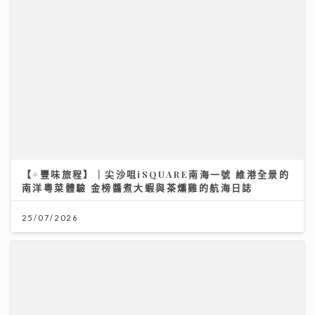
將軍澳播道書院-小學部
31/07/2026
【#豐味旅程】｜尖沙咀iSQUARE南海一號 維港全景的
南洋粵菜體驗 金榜醬煮大蝦與茶燻雞的航海日誌
25/07/2026