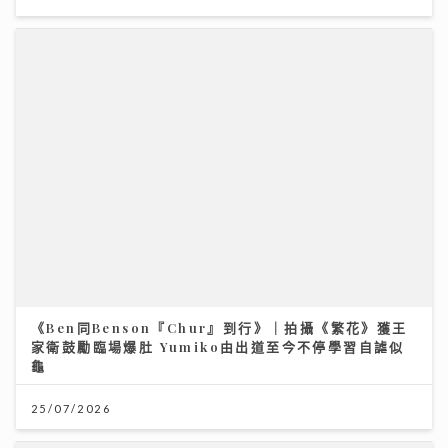
RF & DG：兩種絕配射頻療程如何緊緻肌膚？｜鑽石美
肌密碼
《Ben同Benson『Chur』到行》｜拍攝《繁花》獲王
06/07/2026
家衛鼓勵臨場爆肚 Yumiko由出道至今不停學習自謔似
龜
25/07/2026