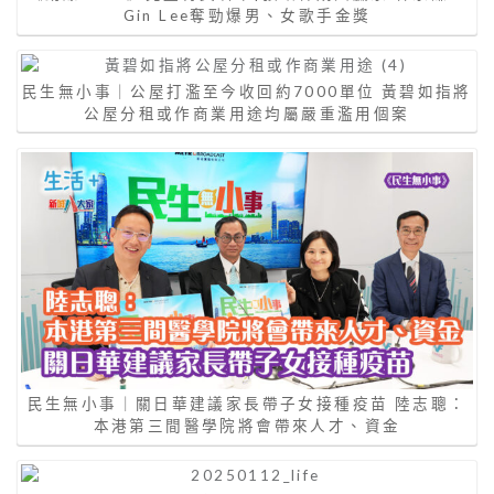
Gin Lee奪勁爆男、女歌手金獎
民生無小事｜公屋打濫至今收回約7000單位 黃碧如指將
公屋分租或作商業用途均屬嚴重濫用個案
民生無小事｜關日華建議家長帶子女接種疫苗 陸志聰：
本港第三間醫學院將會帶來人才、資金