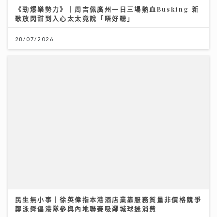
02/08/2026
《勁爆樂勢力》｜周吉佩廣州一日三場熱血Busking 新
歌放閃甜到入心太太竟說「唔好聽」
28/07/2026
AXA安盛「智尊守慧」以保障與支援並行 引領跨境醫
療新標準
31/07/2026
民生無小事｜徐英偉指本港酒店業靠服務質量非價格競爭
鄭泳舜倡港隊參與內地聯賽吸鄰城球迷消費