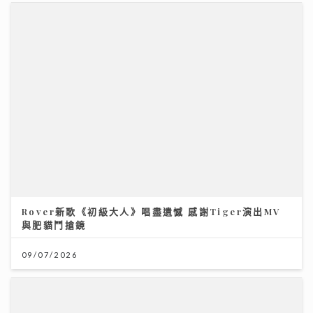
民生無小事｜急症室加價半年求診人次跌一成 多種傳染
病夾擊 醫院接收大量感染個案
26/07/2026
Rover新歌《初級大人》唱盡遺憾 感謝Tiger演出MV
與肥貓鬥搶鏡
09/07/2026