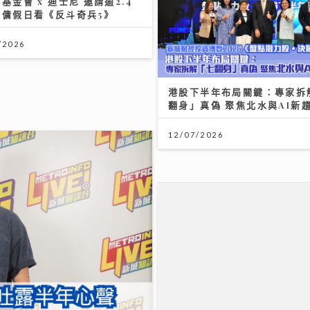
基金會 x 迪士尼 邀請逾2.4
外傭假日看《反斗奇兵5》
/2026
港股下半年布局關鍵：專家拆
翻身」真偽 聚焦北水與AI新
12/07/2026
民生無小事｜急症室加價半年
次跌一成 多種傳染病夾擊 醫
大量感染個案