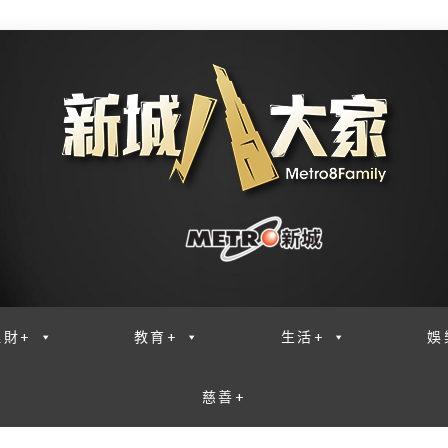
理財+
教育+
生活+
娛
慈善+