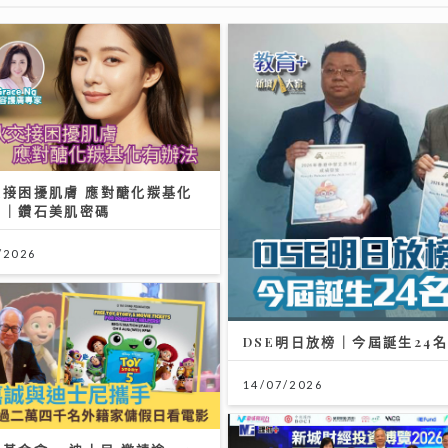
交接困擾肌膚 應對醣化羰基化
法｜鑽石美肌密碼
/2026
DSE明日放榜｜今屆誕生24名
14/07/2026