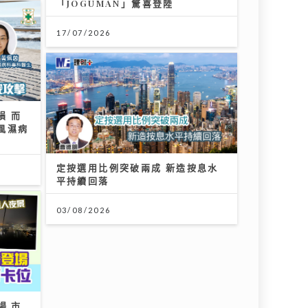
損 而
風濕病
定按選用比例突破兩成 新造按息水
平持續回落
03/08/2026
場 市
醫療科技日新月異 AXA安盛「愛唯
守」系列確保您的保障跟得上