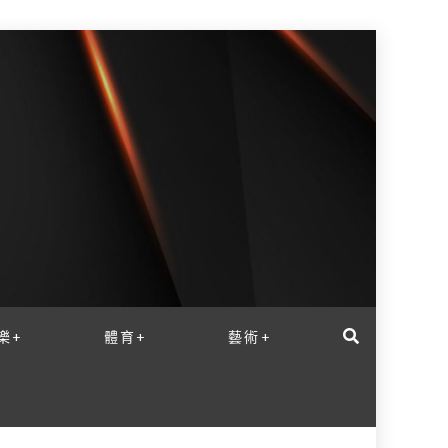
樂+
體育+
藝術+