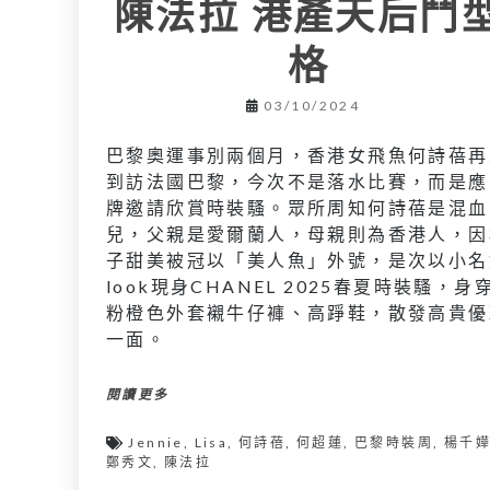
陳法拉 港產天后鬥
格
03/10/2024
巴黎奧運事別兩個月，香港女飛魚何詩蓓再
到訪法國巴黎，今次不是落水比賽，而是應
牌邀請欣賞時裝騷。眾所周知何詩蓓是混血
兒，父親是愛爾蘭人，母親則為香港人，因
子甜美被冠以「美人魚」外號，是次以小名
look現身CHANEL 2025春夏時裝騷，身
粉橙色外套襯牛仔褲、高踭鞋，散發高貴優
一面。
閱讀更多
Jennie
,
Lisa
,
何詩蓓
,
何超蓮
,
巴黎時裝周
,
楊千
鄭秀文
,
陳法拉