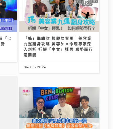
解「七
「鋒」繼續吹 靚靚陪審團 | 美容業
趨勢
九運翻身攻略 美容師ｘ命理專家深
入剖析 拆解「中女」迷思 順勢而行
是關鍵
06/08/2026
求診人
院接收
《Ben同Benson『Chur』到行》
｜袁文傑憶亡母病榻中最後一程 最