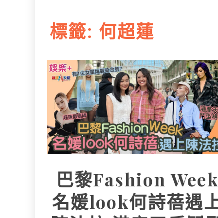
L
e
I
i
r
標籤:
何超蓮
n
n
k
巴黎Fashion Wee
名媛look何詩蓓遇