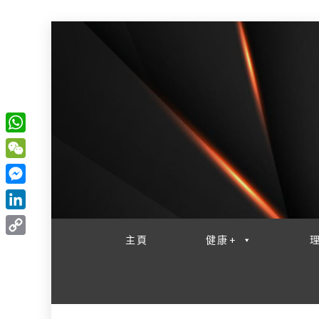
W
一網睇盡 八家大成
h
W
a
e
M
t
C
e
L
s
h
s
i
主頁
健康+
A
C
a
s
n
p
o
t
e
k
p
p
n
e
y
g
d