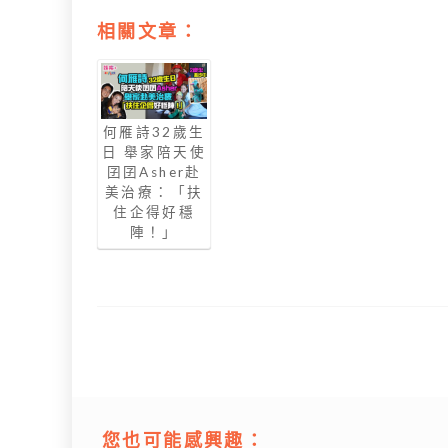
相關文章：
何雁詩32歲生
日 舉家陪天使
囝囝Asher赴
美治療：「扶
住企得好穩
陣！」
您也可能感興趣：