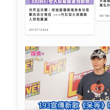
李嘉誠
萬名
世界盃決賽｜球迷逼爆黃埔美食坊直
擊西班牙奪冠 300吋巨型大屏幕睇
04/08
入球勁震撼
20/07/2026