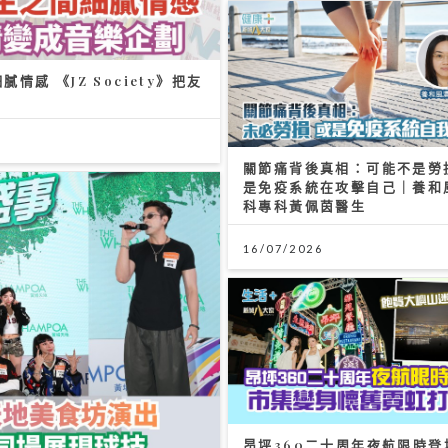
關節痛背後真相：可能不是勞
是免疫系統在攻擊自己｜養和
科專科黃佩茵醫生
16/07/2026
昂坪360二十周年夜航限時登
員分享睇波心得同場展現球技
集變身懷舊霓虹打卡位
25/07/2026