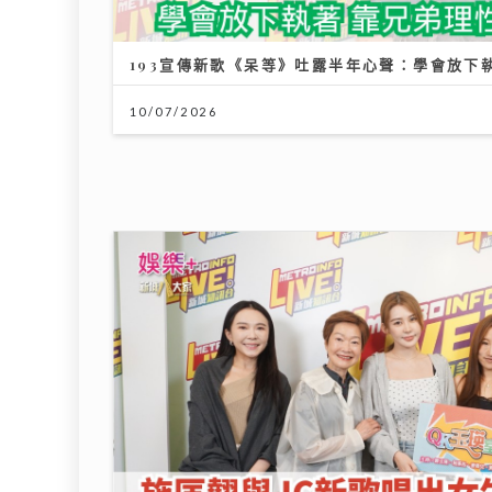
193宣傳新歌《呆等》吐露半年心聲：學會放下
10/07/2026
《QK玉瑛室》｜施匡翹與JC新歌唱出女生之間細膩情
情變成音樂企劃