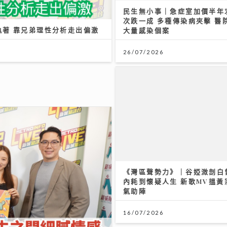
執著 靠兄弟理性分析走出偏激
26/07/2026
《灣區聲勢力》｜谷婭溦剖白
內耗到懷疑人生 新歌MV搵黃
氣助陣
16/07/2026
感 《JZ Society》把友