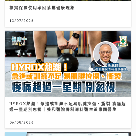
按揭保險使用率回落屬健康現象
13/07/2026
HYROX熱潮！急進或訓練不足易肌腱拉傷、撕裂 痠痛超
過一星期別忽視｜養和醫院骨科專科醫生黃惠國醫生
06/08/2026