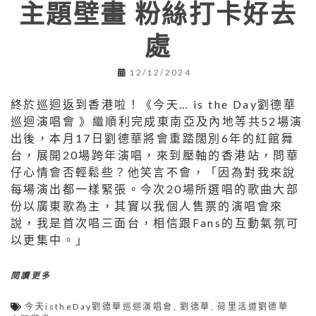
主題壁畫 粉絲打卡好去
處
12/12/2024
終於巡迴返到香港啦！《今天… is the Day劉德華
巡迴演唱會 》繼順利完成東南亞及內地等共52場演
出後，本月17日劉德華將會重踏闊別6年的紅館舞
台，展開20場跨年演唱，來到壓軸的香港站，問華
仔心情會否輕鬆些？他笑言不會，「因為對我來說
每場演出都一樣緊張。今次20場所選唱的歌曲大部
份以廣東歌為主，其實以我個人售票的演唱會來
說，我是首次唱三面台，相信跟Fans的互動氣氛可
以更集中。」
閱讀更多
今天istheDay劉德華巡迴演唱會
,
劉德華
,
荷里活道劉德華