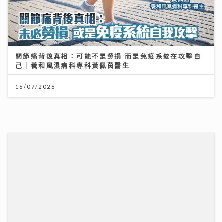
關節痛背後真相：可能不是勞損 而是免疫系統在攻擊自
己｜養和風濕病科專科黃佩茵醫生
16/07/2026
沿途有我｜歐陽德勛、陳德彰「同屆新秀」重聚 陳德彰