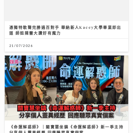
《命運解惑師》｜關寶慧坐鎮《命運解惑師》新一季主持
分享個人靈異經歷 回應聽眾真實個案
08/08/2026