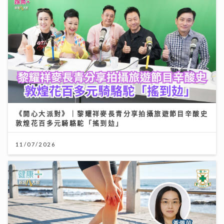
《開心大派對》｜黎耀祥麥長青分享拍攝旅遊節目辛酸史
敦煌花百多元騎駱駝「搖到攰」
11/07/2026