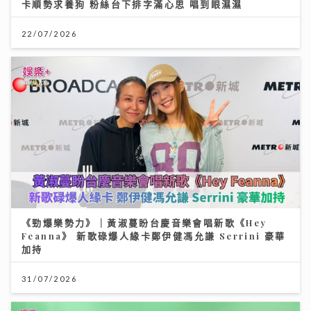
卡順勢求養狗 粉絲台下排字滿心思 唱到眼濕濕
22/07/2026
《勁爆樂勢力》｜黃淑蔓盼台慶音樂會唱新歌《Hey
Feanna》 新歌碌爆人緣卡鄭伊健馮允謙 Serrini 豪華
加持
31/07/2026