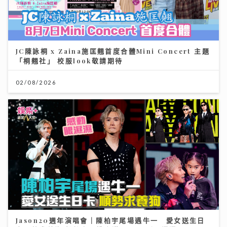
JC陳詠桐 x Zaina施匡翹首度合體Mini Concert 主題
「桐翹社」 校服look敬請期待
02/08/2026
Jason20週年演唱會｜陳柏宇尾場遇牛一 愛女送生日