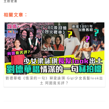
主題壁畫
相關文章：
劉德華唱《情深的一句》冧梁詠琪 Gigi少女長髮look出
土 阿囡竟劣評？