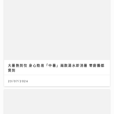
大暑熱到忟 身心勁易「中暑」兩款湯水即消暑 零廚藝都
煲到
23/07/2026