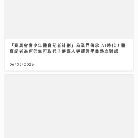
06/08/2026
憑獨特歌聲完勝過百對手 華納新人Kacey大學畢業即出
道 師姐陳蕾大讚好有魔力
21/07/2026