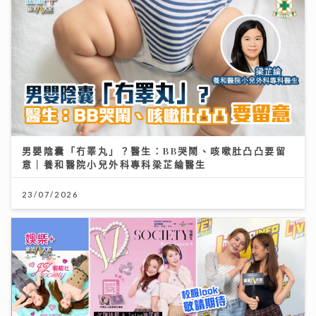
男嬰陰囊「冇睪丸」？醫生：BB哭鬧、咳嗽肚凸凸要留
意｜養和醫院小兒外科專科梁芷綸醫生
23/07/2026