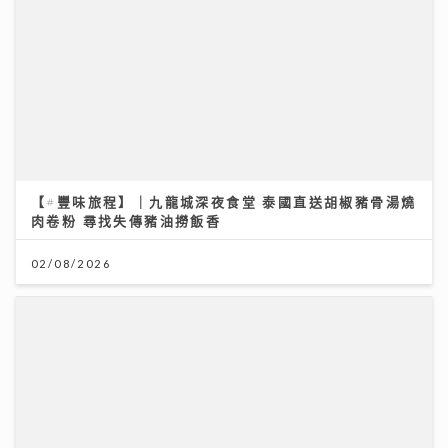
【#豐味旅程】｜九龍城深夜食堂 泰國直送胡椒豬骨湯燒
肉卷粉 尋找失傳豬油撈飯香
02/08/2026
「賽馬會青少年體育記者計劃」為業界傳承 AI時代！體
育記者為何仍無可取代？傳媒人導師與學員熱血對話