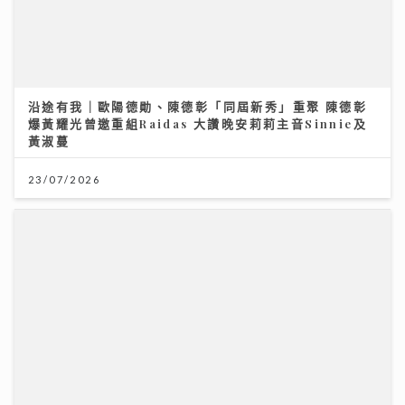
爆黃耀光曾邀重組Raidas 大讚晚安莉莉主音Sinnie及
黃淑蔓
23/07/2026
《原來生活好快樂》｜張馳豪大嘆拍劇未獻熒幕初吻 新
歌《樂活道》玩出新鮮感唱功大有進步
04/08/2026