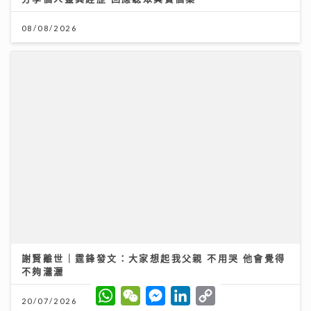
謝賢離世｜霆鋒發文：大家想起我父親 不用哭 他會覺得
不夠瀟灑
20/07/2026
W
W
M
L
C
h
e
e
i
o