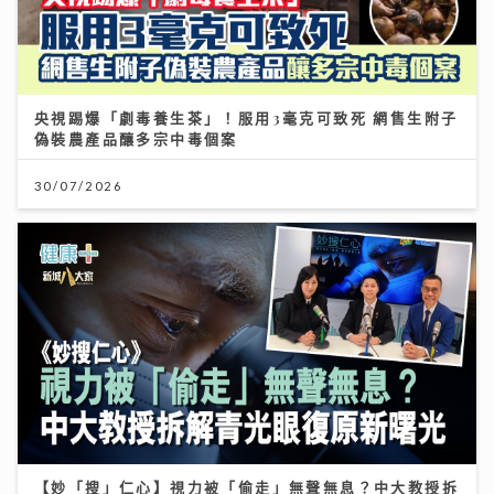
央視踢爆「劇毒養生茶」！服用3毫克可致死 網售生附子
偽裝農產品釀多宗中毒個案
30/07/2026
【妙「搜」仁心】視力被「偷走」無聲無息？中大教授拆