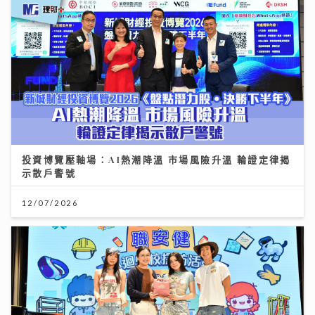
投資博覽壓軸場：AI熱潮降溫 市場風險升溫 輪證定律揭
示散戶警號
12/07/2026