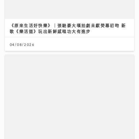
《灣區聲勢力》｜谷婭溦剖白曾低谷內耗到懷疑人生 新
歌MV搵黃宗澤義氣助陣
16/07/2026