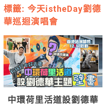
標籤:
今天istheDay劉德
華巡迴演唱會
中環荷里活道設劉德華