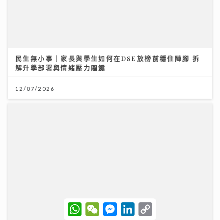
12/07/2026
定按選用比例突破兩成 新造按息水平持續回落
03/08/2026
W
W
M
L
C
h
e
e
i
o