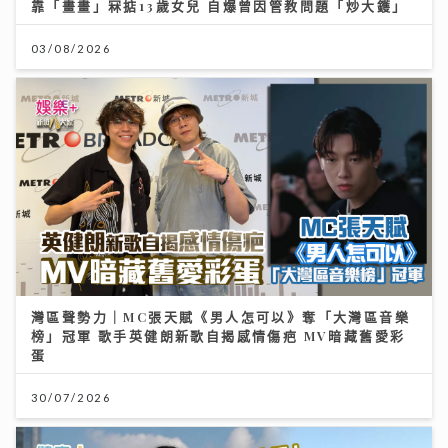
靠「畫畫」冧掂13歲女兒 自爆曾因管教問題「炒大鑊」
03/08/2026
灣區聲勢力｜MC張天賦《男人怎可以》奪「大灣區音樂
榜」冠軍 歌手英健朗新歌自揭感情傷疤 MV暗藏舊愛彩
蛋
30/07/2026