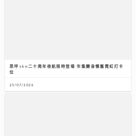
昂坪360二十周年夜航限時登場 市集變身懷舊霓虹打卡
位
25/07/2026
《Ben同Benson『Chur』到行》｜拍攝《繁花》獲王