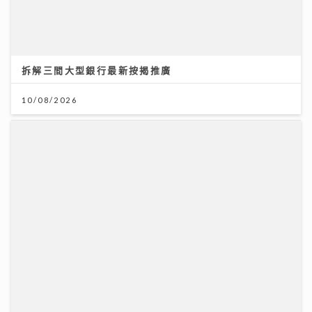
10/08/2026
灣區聲勢力｜鄧麗欣Stephy新歌《仍留在這裏》奪得今
週「大灣區音樂榜」冠軍歌
23/07/2026