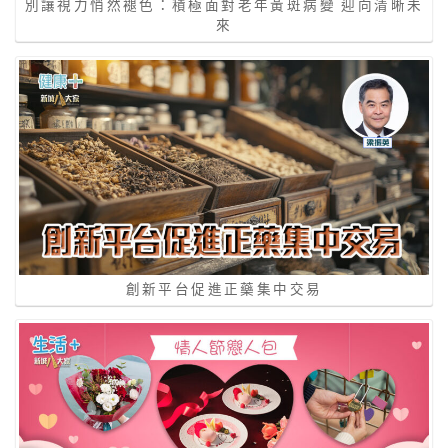
別讓視力悄然褪色：積極面對老年黃斑病變 迎向清晰未
來
創新平台促進正藥集中交易