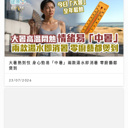
大暑熱到忟 身心勁易「中暑」兩款湯水即消暑 零廚藝都
煲到
23/07/2026