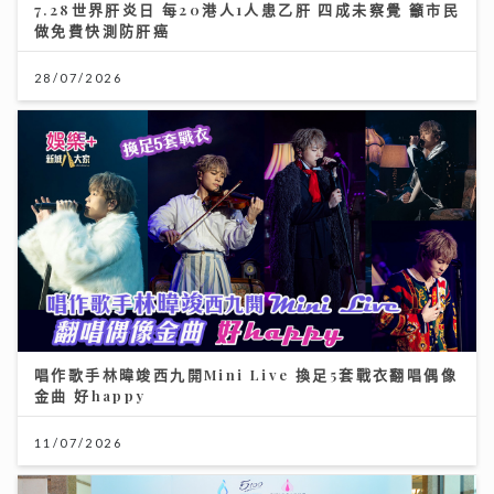
7.28世界肝炎日 每20港人1人患乙肝 四成未察覺 籲市民
做免費快測防肝癌
28/07/2026
唱作歌手林暐竣西九開Mini Live 換足5套戰衣翻唱偶像
金曲 好happy
11/07/2026