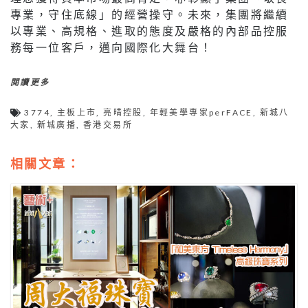
專業，守住底線」的經營操守。未來，集團將繼續
以專業、高規格、進取的態度及嚴格的內部品控服
務每一位客戶，邁向國際化大舞台！
閱讀更多
3774
,
主板上市
,
亮晴控股
,
年輕美學專家perFACE
,
新城八
大家
,
新城廣播
,
香港交易所
相關文章：