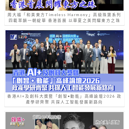
周大福「和美東方Timeless Harmony」高級珠寶系列
四載萃韻一朝綻華 香港首展 以華夏之美閃耀東方之珠
香港AI+及創科大獎暨「創智•動能」高峰論壇2026 政
產學研齊聚 共探人工智能發展新路向