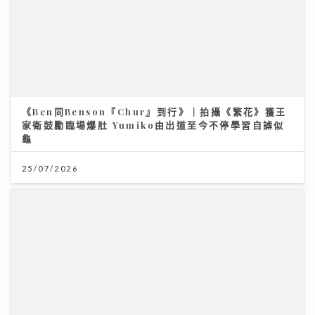
家衛鼓勵臨場爆肚 Yumiko由出道至今不停學習自謔似
龜
25/07/2026
民生無小事｜家長與學生如何在DSE放榜前穩住陣腳 拆
解升學部署與情緒壓力關鍵