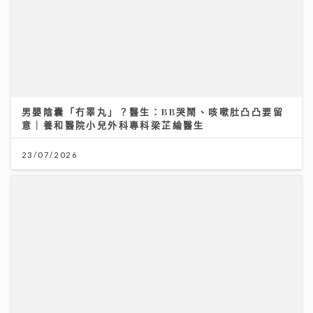
男嬰陰囊「冇睪丸」？醫生：BB哭鬧、咳嗽肚凸凸要留
意｜養和醫院小兒外科專科梁芷綸醫生
23/07/2026
拆解三間大型銀行最新按揭推廣