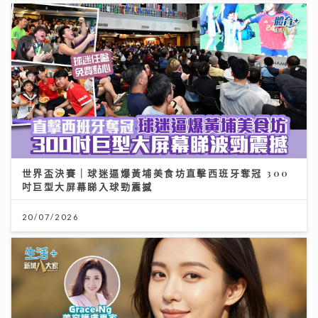
世界盃決賽｜球迷逼爆黃埔美食坊直擊西班牙奪冠 300
吋巨型大屏幕睇入球勁震撼
20/07/2026