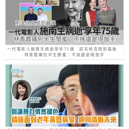
一代電影人施南生病逝享年75歲 前夫徐克陪到最後
林青霞痛別半生閨蜜：不捨還是得放手