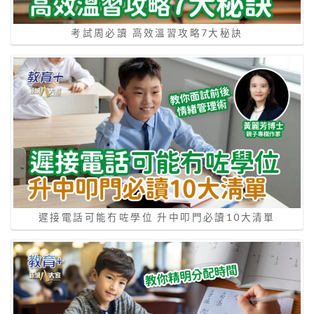
考試周必讀 高效溫習攻略7大秘訣
遲接電話可能冇咗學位 升中叩門必讀10大清單