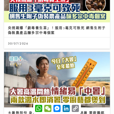
央視踢爆「劇毒養生茶」！服用3毫克可致死 網售生附子
偽裝農產品釀多宗中毒個案
30/07/2026
W
W
M
L
C
h
e
e
i
o
大暑熱到忟 身心勁易「中暑」兩款湯水即消暑 零廚藝都