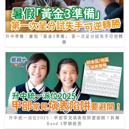
升中準備｜暑假「黃金3準備」 第一次呈分試失手可逆轉
勝
升中統一派位2025｜甲部常見填表陷阱要避開！拆解
Band 1學額迷思