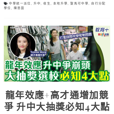
中學統一派位
,
升中
,
收生
,
本地升學
,
聖馬可中學
,
自行分配
學位
,
陳思茵
龍年效應+高才通增加競
爭 升中大抽獎必知4大點