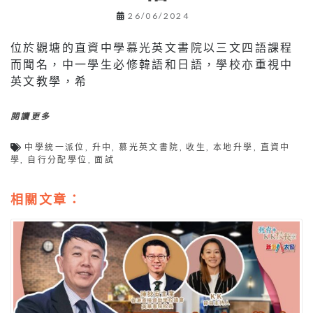
26/06/2024
位於觀塘的直資中學慕光英文書院以三文四語課程
而聞名，中一學生必修韓語和日語，學校亦重視中
英文教學，希
閱讀更多
中學統一派位
,
升中
,
慕光英文書院
,
收生
,
本地升學
,
直資中
學
,
自行分配學位
,
面試
相關文章：