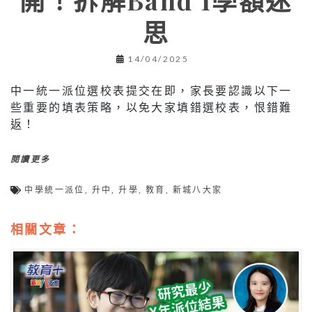
開！拆解Band 1學額迷
思
14/04/2025
中一統一派位選校表提交在即，家長要認識以下一
些重要的填表策略，以免大家填錯選校表，恨錯難
返！
閱讀更多
中學統一派位
,
升中
,
升學
,
教育
,
新城八大家
相關文章：