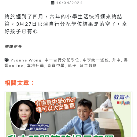
10/04/2024
終於捱到了四月，六年的小學生活快將迎來終結
篇。3月27日官津自行分配學位結果是落空了，幸
好孩子已有心
閱讀更多
Yvonne Wong
,
中一自行分配學位
,
中學統一派位
,
升中
,
媽
媽online
,
本地升學
,
直資中學
,
親子
,
龍年效應
相關文章：