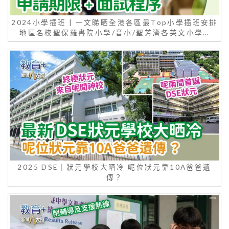
2024小學插班 | 一文睇晒全港各區最Top小學插班安排
地區名校聖保羅書院小學/音小/聖芳濟各英文小學…
2025 DSE｜狀元學校大晒冷 呢位狀元靠10A爸爸遺
傳？