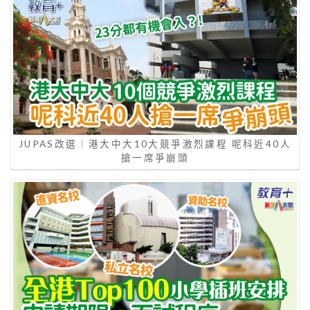
JUPAS改選︱港大中大10大競爭激烈課程 呢科近40人
搶一席爭崩頭