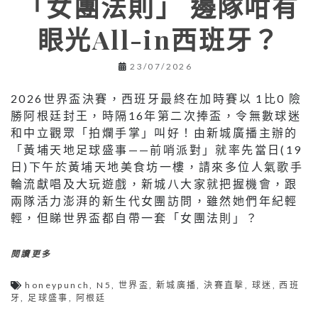
「女團法則」 邊隊咁有
眼光All-in西班牙？
23/07/2026
2026世界盃決賽，西班牙最終在加時賽以 1比0 險
勝阿根廷封王，時隔16年第二次捧盃，令無數球迷
和中立觀眾「拍爛手掌」叫好！由新城廣播主辦的
「黃埔天地足球盛事——前哨派對」就率先當日(19
日)下午於黃埔天地美食坊一樓，請來多位人氣歌手
輪流獻唱及大玩遊戲，新城八大家就把握機會，跟
兩隊活力澎湃的新生代女團訪問，雖然她們年紀輕
輕，但睇世界盃都自帶一套「女團法則」？
閱讀更多
honeypunch
,
N5
,
世界盃
,
新城廣播
,
決賽直擊
,
球迷
,
西班
牙
,
足球盛事
,
阿根廷