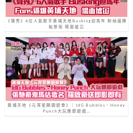
《聲秀》6位人氣歌手黃埔天地Busking迎馬年 粉絲逼爆
船景街 場面墟冚
黃埔天地《元宵星願園遊會》｜IdG Bubbles、Honey
Punch大玩應節遊戲…