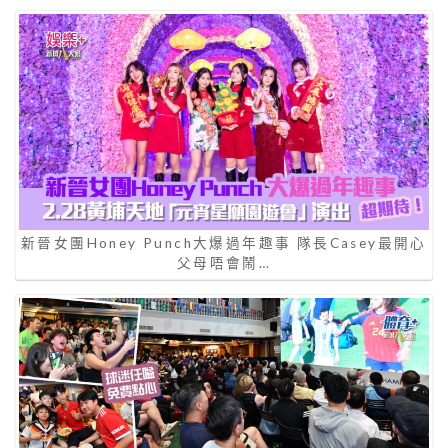
新晉女團Honey Punch大爆過年趣事 隊長Casey最開心
父母唔會鬧…