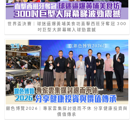
世界盃決賽｜球迷逼爆黃埔美食坊直擊西班牙奪冠 300
吋巨型大屏幕睇入球勁震撼
銀色博覽2026｜專家雲集探討退而不休 分享健康投資與
價值傳承