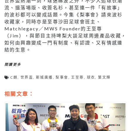
世界盃熱潮一到，球迷睇波之外，不少人追球衣潮
流、搵落場版、收簽名衫，甚至連一件「有故事」
的波衫都可以變成話題。今集《梨事會》請來波衫
收藏家，同時亦是至尊沙田足球會班主、
Matchlegacy／MWS Founder的王至尊
（Jim），與節目主持啤梨大談足球周邊產品收藏，
如何由興趣變成一門有制度、有認證、又有情感連
結的生意。
閱讀更多
C朗
,
世界盃
,
新城廣播
,
梨事會
,
王至尊
,
球衣
,
葉文輝
相關文章：