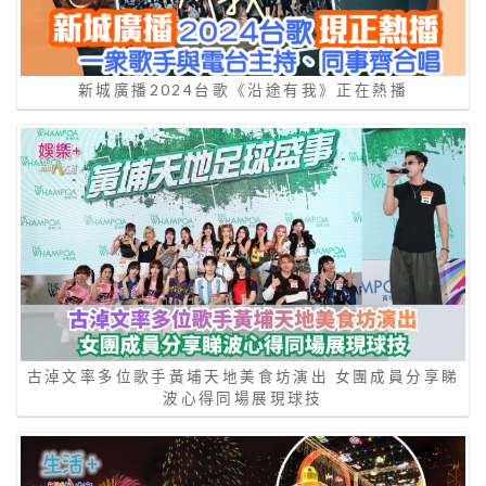
新城廣播2024台歌《沿途有我》正在熱播
古淖文率多位歌手黃埔天地美食坊演出 女團成員分享睇
波心得同場展現球技