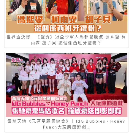
世界盃決賽｜《聲秀》冠亞季軍人馬都愛睇波 馮熙燮 柯
雨霏 胡子貝 邊個係西班牙鐵粉？
黃埔天地《元宵星願園遊會》｜IdG Bubbles、Honey
Punch大玩應節遊戲…