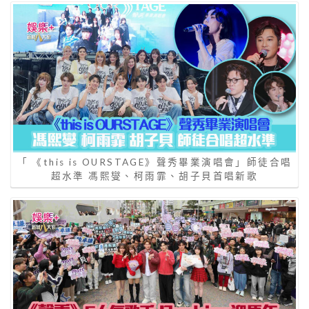
「 《this is OURSTAGE》聲秀畢業演唱會」師徒合唱
超水準 馮熙燮、柯雨霏、胡子貝首唱新歌