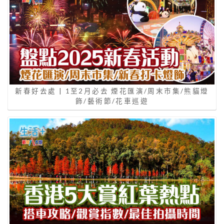
新春好去處 | 1至2月必去 煙花匯演/周末市集/熊貓燈
飾/藝術節/花車巡遊