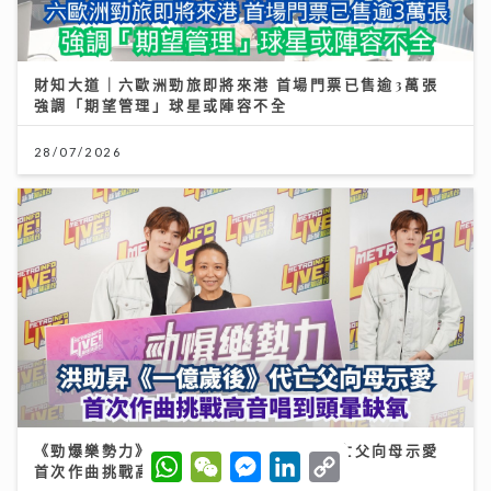
財知大道｜六歐洲勁旅即將來港 首場門票已售逾3萬張
強調「期望管理」球星或陣容不全
28/07/2026
《勁爆樂勢力》｜洪助昇《一億歲後》代亡父向母示愛
W
W
M
L
C
首次作曲挑戰高音唱到頭暈缺氧
h
e
e
i
o