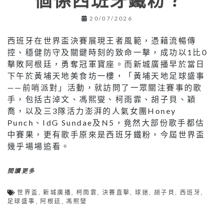
20/07/2026
西班牙在世界盃決賽展現王者風範，憑藉流暢傳
控、穩健防守及關鍵時刻的致命一擊，成功以1比0
擊敗阿根廷，勇奪冠軍寶座。而新城廣播早於當日
下午於黃埔天地美食坊一樓，「黃埔天地足球盛事
——前哨派對」活動，就訪問了一眾關注賽事的歌
手，包括古淖文、馮熙燮、柯雨霏、胡子貝、穎
喬，以及三3隊活力澎湃的人氣女團Honey
Punch、IdG Sundae及N5，竟然大部份歌手都估
中賽果，更有歌手原來是西班牙鐵粉，今屆世界盃
幾乎場場追看。
閱讀更多
世界盃
,
新城廣播
,
柯雨霏
,
決賽直擊
,
球迷
,
胡子貝
,
西班牙
,
足球盛事
,
阿根廷
,
馮熙燮