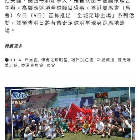
括美國、墨西哥和加拿大，是首次由三個國家聯合
主辦。為響應這項全球矚目盛事，香港賽馬會（馬
會）今日（9日）宣佈推出「全城足球主場」系列活
動，並預告明日將有傳奇足球明星現身跑馬地馬
場。
閱讀更多
FIFA
,
世界盃
,
傳奇足球明星
,
場外投注處
,
新城廣播
,
賽馬聯
乘足球
,
香港賽馬會
,
馬會