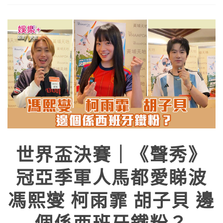
世界盃決賽｜《聲秀》
冠亞季軍人馬都愛睇波
馮熙燮 柯雨霏 胡子貝 邊
個係西班牙鐵粉？