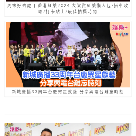
周末好去處 | 香港紅葉2024 大棠賞紅葉懶人包/搭車攻
略/打卡貼士/最佳拍攝時間
新城廣播33周年台慶眾星獻藝 分享與電台難忘時刻