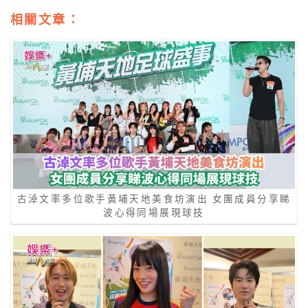
相關文章：
古淖文率多位歌手黃埔天地美食坊演出 女團成員分享睇
波心得同場展現球技