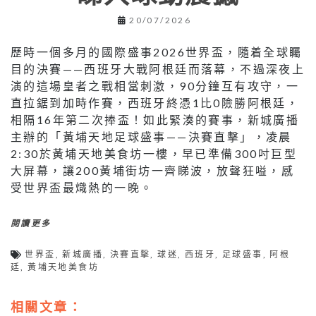
20/07/2026
歷時一個多月的國際盛事2026世界盃，隨着全球矚
目的決賽——西班牙大戰阿根廷而落幕，不過深夜上
演的這場皇者之戰相當刺激，90分鐘互有攻守，一
直拉鋸到加時作賽，西班牙終憑1比0險勝阿根廷，
相隔16年第二次捧盃！如此緊湊的賽事，新城廣播
主辦的「黃埔天地足球盛事——決賽直擊」，凌晨
2:30於黃埔天地美食坊一樓，早已準備300吋巨型
大屏幕，讓200黃埔街坊一齊睇波，放聲狂嗌，感
受世界盃最熾熱的一晚。
閱讀更多
世界盃
,
新城廣播
,
決賽直擊
,
球迷
,
西班牙
,
足球盛事
,
阿根
廷
,
黃埔天地美食坊
相關文章：