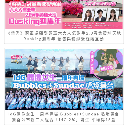
《聲秀》冠軍馮熙燮領軍六大人氣歌手2.8齊集黃埔天地
Busking迎馬年 預告與粉絲近距離互動
IdG偶像女生一周年專場 Bubbles+Sundae 唱爆舞台
驚喜公布新二人組合「IdG 2%」誕生 平均得16歲