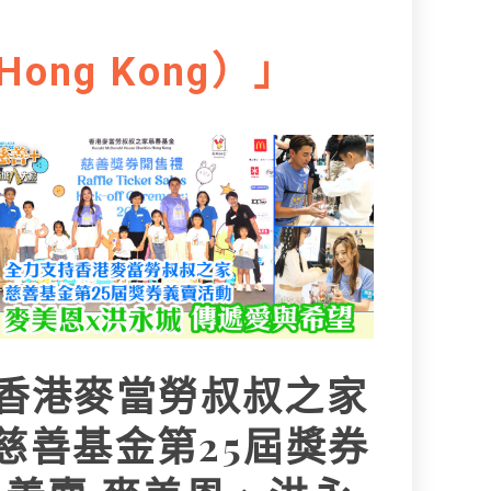
ng Kong）」
香港麥當勞叔叔之家
慈善基金第25屆獎券