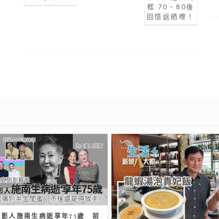
框 70、80後
回憶返晒嚟！
電影人施南生病逝享年75歲 前