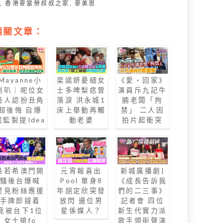
勞
,
香港麥當勞叔叔之家
,
麥美恩
相關文章：
Mayanne小
梁諾妍憂細女
《愛‧回家》
喇叭｜呢位女
士多啤梨痣曾
演員斥九記牛
藝人認扮丑角
落淚 洪永城1
腩老闆「拘
超後悔 自爆
床上舉動再觸
禁」 二人因
同監製提Idea
動老婆
拍片起衝突
吳若希澳門開
元宵報喜出
新城廣播劇|
騷後台爆喊
Pool 單身8
《成長告訴我
望見粉絲應援
年胡定欣突發
們的二三事》
手牌即撻着
放閃 邊位男
記者會 四位
竟被台下1位
星係媒人？
新生代實力派
女士搶fo
歌手領銜聲演