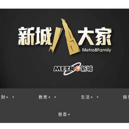
理財+
教育+
生活+
娛
慈善+