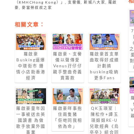
（RMHCHong Kong）」
,
支嚳儀
,
新城八大家
,
羅啟
豪
,
麥當勞叔叔之家
相關文章：
羅啟豪
羅啟豪、支嚳
羅啟豪首支單
Busking逼爆
儀以聲傳愛
曲取得好成績
中環街市 鍾
Venus孖仔仔
計劃搞
情小店助香港
親手整曲奇義
busking吸納
經濟
賣籌款
更多Fans
羅啟豪童年因
羅啟豪咩事抱
QK玉瑛室｜
一事被送去英
住兩隻豬
陳松伶+譚玉
國讀書 為做
「佢哋同我相
瑛姐姐RE-U
歌手放棄外國
依為命」
兒歌經典《烏
事業
卒卒》組合同