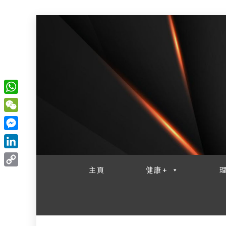
W
一網睇盡 八家大成
h
W
a
e
M
t
C
e
L
s
h
s
i
主頁
健康+
A
C
a
s
n
p
o
t
e
k
p
p
n
e
y
g
d