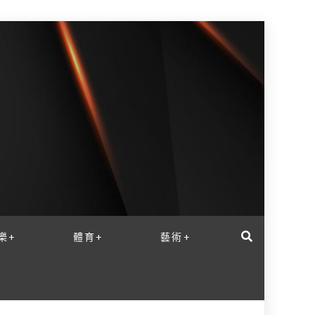
樂+
體育+
藝術+