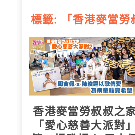
L
e
I
i
r
標籤:
「香港麥當勞叔
n
n
k
香港麥當勞叔叔之
「愛心慈善大派對