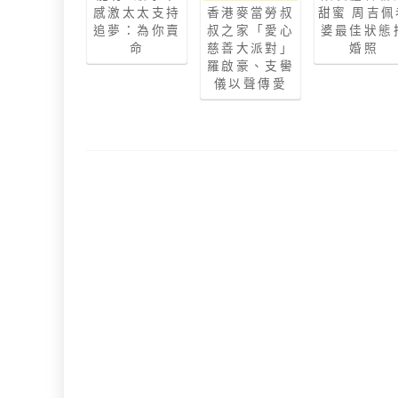
感激太太支持
香港麥當勞叔
甜蜜 周吉佩
追夢：為你賣
叔之家「愛心
婆最佳狀態
命
慈善大派對」
婚照
羅啟豪、支嚳
儀以聲傳愛