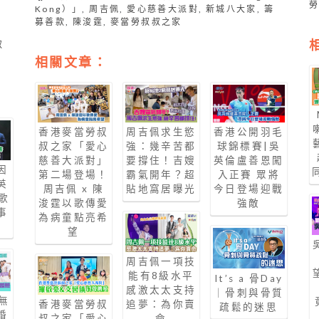
Kong）」
,
周吉佩
,
愛心慈善大派對
,
新城八大家
,
籌
募善款
,
陳浚霆
,
麥當勞叔叔之家
叔
相關文章：
香港麥當勞叔
周吉佩求生慾
香港公開羽毛
叔之家「愛心
強：幾辛苦都
球錦標賽|吳
慈善大派對」
要撐住！吉嫂
英倫盧善恩闖
因
第二場登場！
霸氣開年？超
入正賽 眾將
英
周吉佩 x 陳
貼地窩居曝光
今日登場迎戰
歌
浚霆以歌傳愛
強敵
事
為病童點亮希
望
周吉佩一項技
能有8級水平
It’s a 骨Day
感激太太支持
｜骨刺與骨質
無
香港麥當勞叔
追夢：為你賣
疏鬆的迷思
婚
叔之家「愛心
命