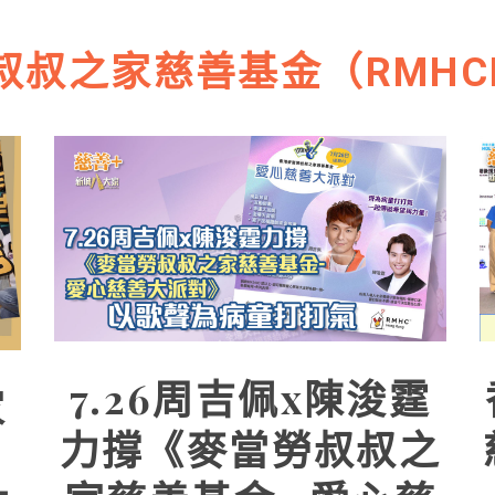
叔之家慈善基金（RMHCHo
7.26周吉佩x陳浚霆
家
力撐《麥當勞叔叔之
」