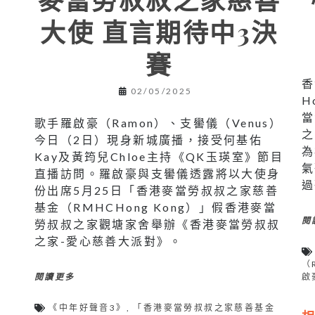
大使 直言期待中3決
賽
香
02/05/2025
H
當
歌手羅啟豪（Ramon）、支嚳儀（Venus）
之
今日（2日）現身新城廣播，接受何基佑
為
Kay及黃筠兒Chloe主持《QK玉瑛室》節目
氣
直播訪問。羅啟豪與支嚳儀透露將以大使身
過
份出席5月25日「香港麥當勞叔叔之家慈善
基金（RMHCHong Kong）」假香港麥當
閱
勞叔叔之家觀塘家舍舉辦《香港麥當勞叔叔
之家-愛心慈善大派對》。
（
啟
閱讀更多
《中年好聲音3》
,
「香港麥當勞叔叔之家慈善基金