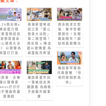
相關文章：
7.26周吉佩x
香港麥當勞叔
周吉佩求生慾
陳浚霆力撐
叔之家「愛心
強：幾辛苦都
《麥當勞叔叔
慈善大派對」
要撐住！吉嫂
之家慈善基金-
第二場登場！
霸氣開年？超
愛心慈善大派
周吉佩 x 陳浚
貼地窩居曝光
對》 以歌聲為
霆以歌傳愛 為
病童打打氣
病童點亮希望
羅啟豪咩事抱
住兩隻豬 「佢
羅啟豪、支嚳
羅啟豪童年因
哋同我相依為
儀以聲傳愛
一事被送去英
命」
Venus孖仔仔
國讀書 為做歌
親手整曲奇義
手放棄外國事
賣籌款
業