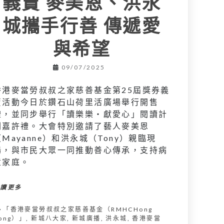
義賣 麥美恩、洪永
城攜手行善 傳遞愛
與希望
09/07/2025
香港麥當勞叔叔之家慈善基金第25屆獎券義
賣活動今日於鑽石山荷里活廣場舉行開售
禮，並同步舉行「讀樂樂‧獻愛心」閱讀計
劃嘉許禮。大會特別邀請了藝人麥美恩
（Mayanne）和洪永城（Tony）親臨現
場，與市民大眾一同推動善心傳承，支持病
童家庭。
閱讀更多
「香港麥當勞叔叔之家慈善基金（RMHCHong
ong）」
,
新城八大家
,
新城廣播
,
洪永城
,
香港麥當