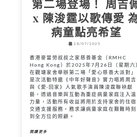
第二場登場！ 周吉
x 陳浚霆以歌傳愛 
病童點亮希望
28/07/2025
香港麥當勞叔叔之家慈善基金（RMHC
Hong Kong）於2025年7月26日（星期六
在觀塘家舍舉辦第二場「愛心慈善大派對」
是次活動特邀《中年好聲音》實力唱將周吉
與《愛·回家》人氣歌手演員陳浚霆聯袂獻
藝，透過音樂與互動為重症病童家庭注入溫
力量，活動所有收益將用於支持家舍的住宿
交通支援服務，務求讓病童家庭在艱難時刻
到全方位的照顧。
閱讀更多