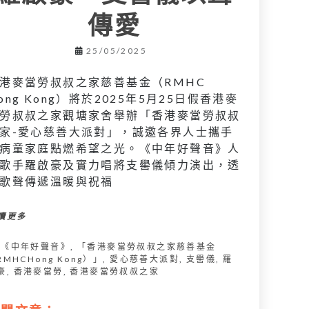
傳愛
25/05/2025
港麥當勞叔叔之家慈善基金（RMHC
ong Kong）將於2025年5月25日假香港麥
勞叔叔之家觀塘家舍舉辦「香港麥當勞叔叔
家-愛心慈善大派對」，誠邀各界人士攜手
病童家庭點燃希望之光。《中年好聲音》人
歌手羅啟豪及實力唱將支嚳儀傾力演出，透
歌聲傳遞溫暖與祝福
讀更多
《中年好聲音》
,
「香港麥當勞叔叔之家慈善基金
RMHCHong Kong）」
,
愛心慈善大派對
,
支嚳儀
,
羅
豪
,
香港麥當勞
,
香港麥當勞叔叔之家