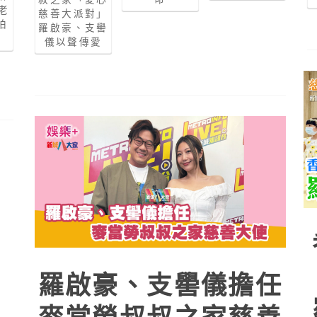
老
慈善大派對」
拍
羅啟豪、支嚳
儀以聲傳愛
羅啟豪、支嚳儀擔任
麥當勞叔叔之家慈善