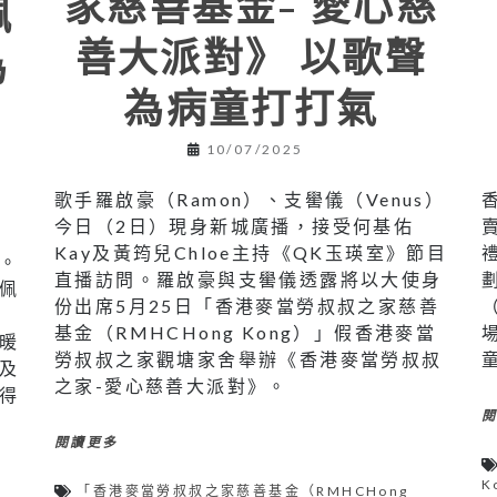
家慈善基金- 愛心慈
佩
善大派對》 以歌聲
為
為病童打打氣
10/07/2025
歌手羅啟豪（Ramon）、支嚳儀（Venus）
今日（2日）現身新城廣播，接受何基佑
）
Kay及黃筠兒Chloe主持《QK玉瑛室》節目
。
直播訪問。羅啟豪與支嚳儀透露將以大使身
佩
份出席5月25日「香港麥當勞叔叔之家慈善
基金（RMHCHong Kong）」假香港麥當
暖
勞叔叔之家觀塘家舍舉辦《香港麥當勞叔叔
及
之家-愛心慈善大派對》。
得
閱讀更多
K
「香港麥當勞叔叔之家慈善基金（RMHCHong