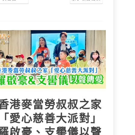
香港麥當勞叔叔之家
「愛心慈善大派對」
羅啟豪、支嚳儀以聲