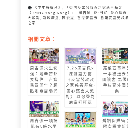
《中年好聲音》
,
「香港麥當勞叔叔之家慈善基金
（RMHCHong Kong）」
,
周吉佩
,
愛·回家
,
愛心慈善
大派對
,
新城廣播
,
陳浚霆
,
香港麥當勞
,
香港麥當勞叔
之家
相關文章：
周吉佩求生慾
7.26周吉佩x
羅啟豪童年
強：幾辛苦都
陳浚霆力撐
一事被送去
要撐住！吉嫂
《麥當勞叔叔
國讀書 為做
霸氣開年？超
之家慈善基金-
手放棄外國
貼地窩居曝光
愛心慈善大派
業
對》 以歌聲為
病童打打氣
周吉佩一項技
婚姻保鮮術 
能有8級水平
限次體會新