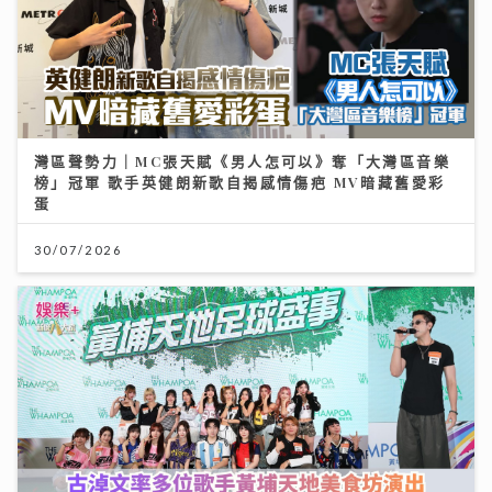
灣區聲勢力｜MC張天賦《男人怎可以》奪「大灣區音樂
榜」冠軍 歌手英健朗新歌自揭感情傷疤 MV暗藏舊愛彩
蛋
30/07/2026