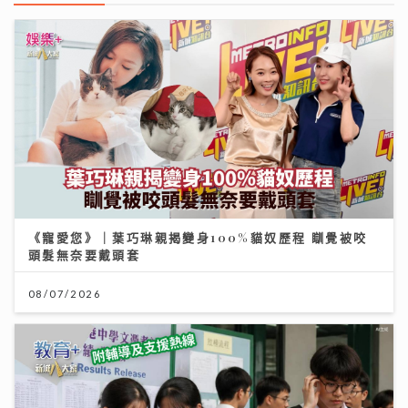
《寵愛您》｜葉巧琳親揭變身100%貓奴歷程 瞓覺被咬
頭髮無奈要戴頭套
08/07/2026