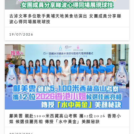
古淖文率多位歌手黃埔天地美食坊演出 女團成員分享睇
波心得同場展現球技
19/07/2026
鄺美雲 親赴5100米西藏高山考察 攜12位2026 香港小
姐 候選佳麗亮相 傳授「水中黃金」美顏秘訣