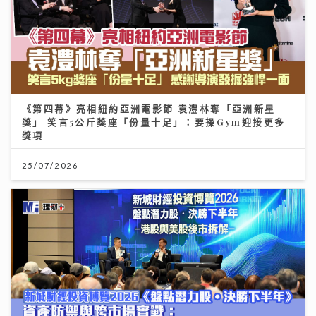
《第四幕》亮相紐約亞洲電影節 袁澧林奪「亞洲新星
獎」 笑言5公斤獎座「份量十足」：要操Gym迎接更多
獎項
25/07/2026