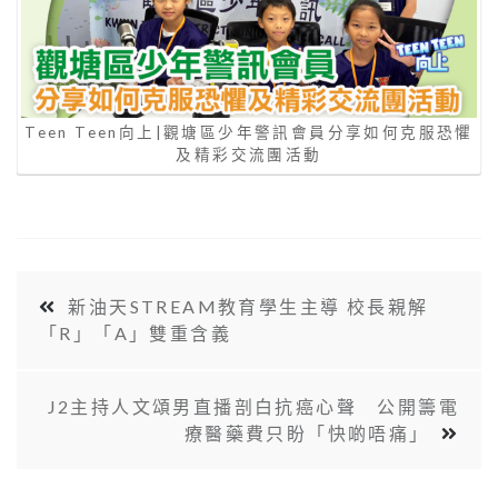
Teen Teen向上|觀塘區少年警訊會員分享如何克服恐懼
及精彩交流團活動
新油天STREAM教育學生主導 校長親解
「R」「A」雙重含義
J2主持人文頌男直播剖白抗癌心聲 公開籌電
療醫藥費只盼「快啲唔痛」