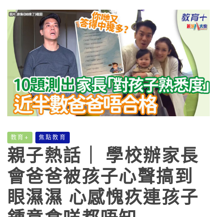
教育+
焦點教育
親子熱話｜ 學校辦家長
會爸爸被孩子心聲搞到
眼濕濕 心感愧疚連孩子