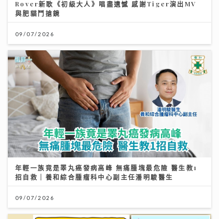
Rover新歌《初級大人》唱盡遺憾 感謝Tiger演出MV
與肥貓鬥搶鏡
09/07/2026
年輕一族竟是睪丸癌發病高峰 無痛腫塊最危險 醫生教1
招自救｜養和綜合腫瘤科中心副主任潘明駿醫生
09/07/2026