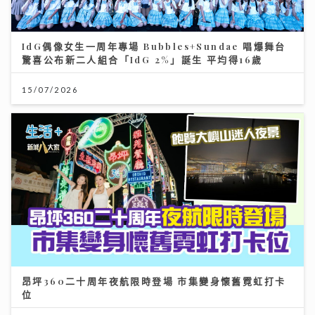
IdG偶像女生一周年專場 Bubbles+Sundae 唱爆舞台
驚喜公布新二人組合「IdG 2%」誕生 平均得16歲
15/07/2026
昂坪360二十周年夜航限時登場 市集變身懷舊霓虹打卡
位