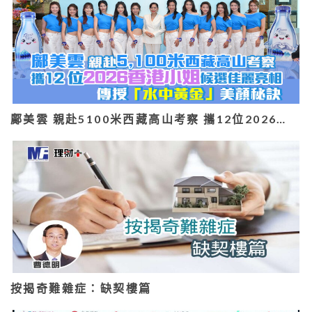
鄺美雲 親赴5100米西藏高山考察 攜12位2026…
按揭奇難雜症：缺契樓篇