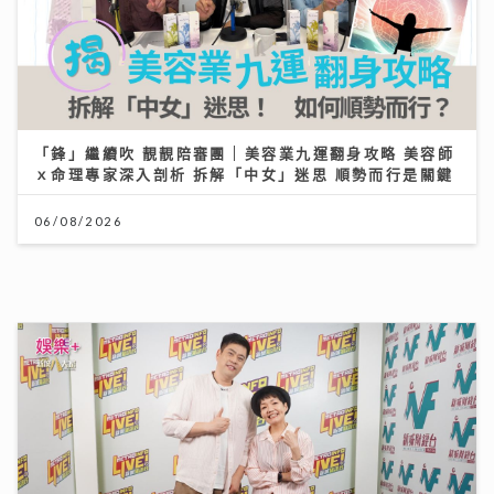
「鋒」繼續吹 靚靚陪審團 | 美容業九運翻身攻略 美容師
ｘ命理專家深入剖析 拆解「中女」迷思 順勢而行是關鍵
06/08/2026
《原來生活好快樂》｜倪震權跨界出歌《錯過了沒下次》
從排球港隊到樂壇新人 自爆錄音勁緊張
06/08/2026