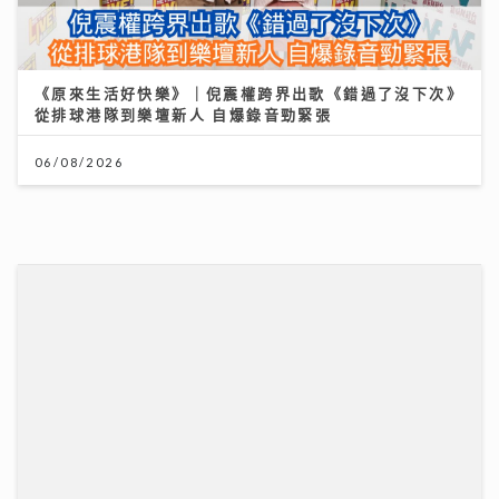
《勁爆樂勢力》｜谷婭溦立志做治癒系女歌手 兩晚關燈
躲進浴缸為新歌填詞
22/07/2026