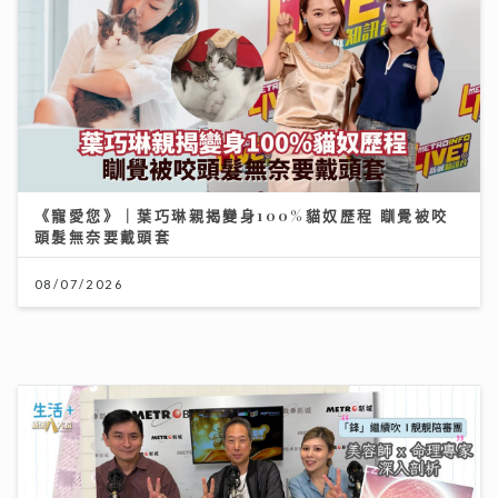
《寵愛您》｜葉巧琳親揭變身100%貓奴歷程 瞓覺被咬
頭髮無奈要戴頭套
08/07/2026