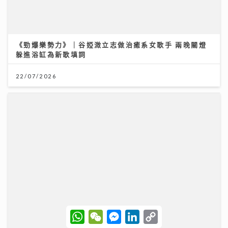
聚焦環球資產配置：專家剖析大灣區房地產潛力 AI推動
全球企業市值增長
12/07/2026
W
W
M
L
C
h
e
e
i
o