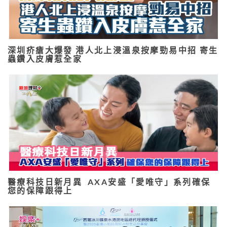
深圳疥瘡大爆發 港人北上浸溫泉按摩勁易中招 寄生
蟲鑽入皮膚惹全家
醫療科技日新月異 AXA安盛「愛唯守」系列確保
您的保障跟得上