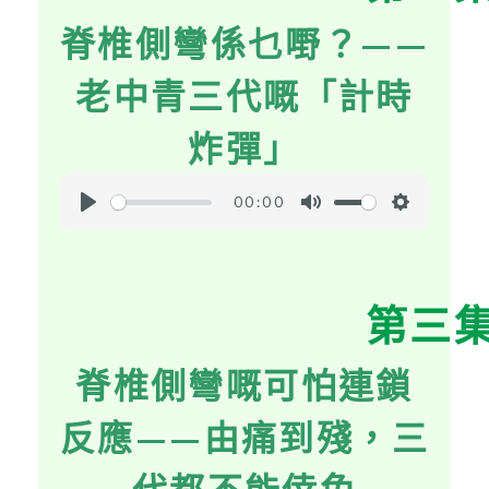
i
脊椎側彎係乜嘢？——
n
g
老中青三代嘅「計時
s
炸彈」
00:00
P
M
S
l
u
e
a
t
t
第三
y
e
t
i
脊椎側彎嘅可怕連鎖
n
g
反應——由痛到殘，三
s
代都不能倖免