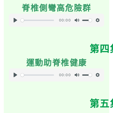
脊椎側彎高危險群
n
g
s
00:00
P
M
S
l
u
e
a
t
t
第四
y
e
t
i
運動助脊椎健康
n
g
s
00:00
P
M
S
l
u
e
a
t
t
第五
y
e
t
i