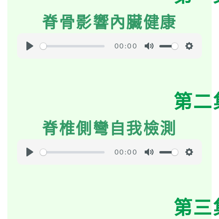
脊骨影響內臟健康
00:00
P
M
S
l
u
e
a
t
t
第二
y
e
t
i
脊椎側彎自我檢測
n
g
s
00:00
P
M
S
l
u
e
a
t
t
第三
y
e
t
i