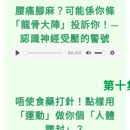
腰痛腳麻？可能係你條
n
g
「龍骨大陣」投訴你！—
s
認識神經受壓的警號
00:00
P
M
S
l
u
e
a
t
t
第十
y
e
t
i
唔使食藥打針！點樣用
n
g
「運動」做你個「人體
s
腰封」？