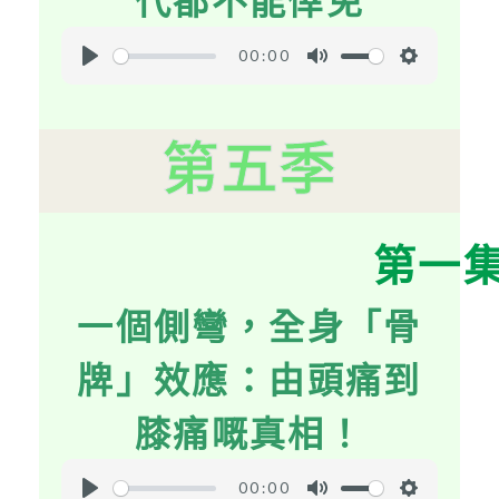
00:00
P
M
S
l
u
e
a
t
t
第五季
y
e
t
i
n
第一
g
s
一個側彎，全身「骨
牌」效應：由頭痛到
膝痛嘅真相！
00:00