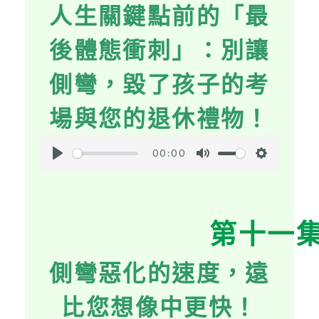
人生關鍵點前的「最
n
g
後體態衝刺」：別讓
s
側彎，毀了孩子的考
場與您的退休禮物！
00:00
P
M
S
l
u
e
a
t
t
第十一
y
e
t
i
側彎惡化的速度，遠
n
g
比您想像中更快！
s