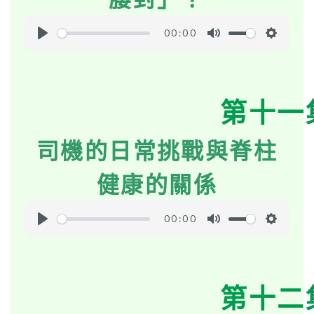
00:00
P
M
S
l
u
e
a
t
t
第十一
y
e
t
i
司機的日常挑戰與脊柱
n
g
健康的關係
s
00:00
P
M
S
l
u
e
a
t
t
第十二
y
e
t
i