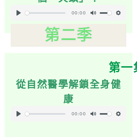
00:00
P
M
S
l
u
e
第二季
a
t
t
y
e
t
i
n
第一
g
s
從自然醫學解鎖全身健
康
00:00
P
M
S
l
u
e