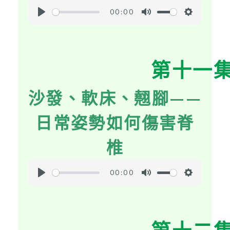
00:00
P
M
S
l
u
e
a
t
t
第十一
y
e
t
i
沙發、軟床、翹腳——
n
g
日常姿勢如何傷害脊
s
椎
00:00
P
M
S
l
u
e
a
t
t
y
e
t