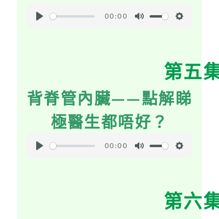
00:00
P
M
S
l
u
e
a
t
t
第五
y
e
t
i
背脊管內臟——點解睇
n
g
極醫生都唔好？
s
00:00
P
M
S
l
u
e
a
t
t
第六
y
e
t
i