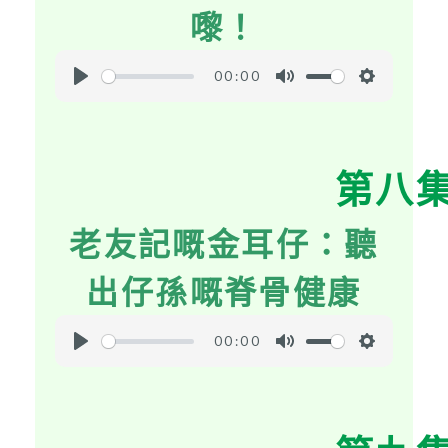
嚟！
00:00
P
M
S
l
u
e
a
t
t
第八
y
e
t
i
老友記嘅金耳仔：聽
n
g
出仔孫嘅脊骨健康
s
00:00
P
M
S
l
u
e
a
t
t
y
e
t