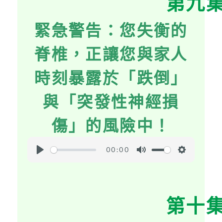
第九
i
緊急警告：您失衡的
n
g
脊椎，正讓您與家人
s
時刻暴露於「跌倒」
與「突發性神經損
傷」的風險中！
00:00
P
M
S
l
u
e
a
t
t
第十
y
e
t
i