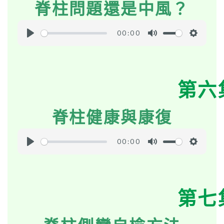
脊柱問題還是中風？
n
g
s
00:00
P
M
S
l
u
e
a
t
t
第六
y
e
t
i
脊柱健康與康復
n
g
s
00:00
P
M
S
l
u
e
a
t
t
第七
y
e
t
i
n