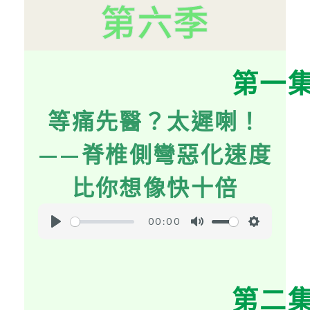
第六季
第一
等痛先醫？太遲喇！
——脊椎側彎惡化速度
比你想像快十倍
00:00
P
M
S
l
u
e
a
t
t
第二
y
e
t