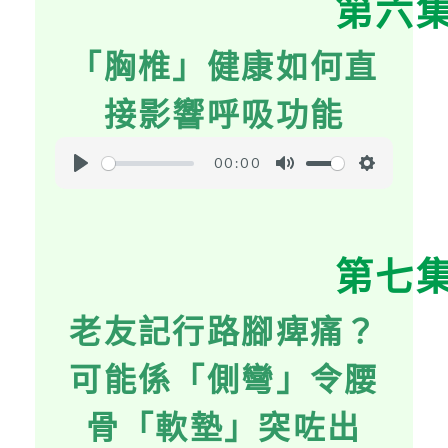
第六
y
e
t
i
「胸椎」健康如何直
n
g
接影響呼吸功能
s
00:00
P
M
S
l
u
e
a
t
t
第七
y
e
t
i
老友記行路腳痺痛？
n
g
可能係「側彎」令腰
s
骨「軟墊」突咗出