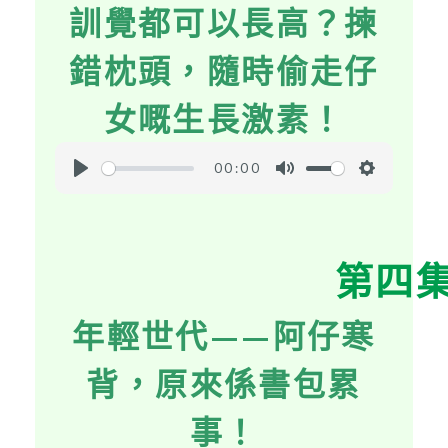
訓覺都可以長高？揀
n
g
錯枕頭，隨時偷走仔
s
女嘅生長激素！
00:00
P
M
S
l
u
e
a
t
t
第四
y
e
t
i
年輕世代——阿仔寒
n
g
背，原來係書包累
s
事！