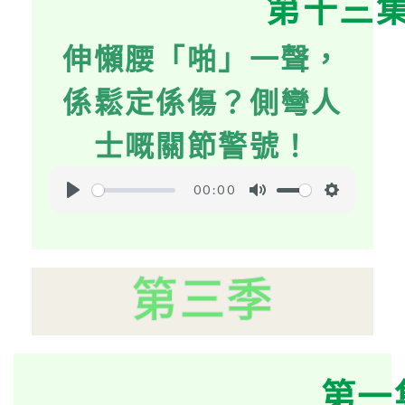
第十三
y
e
t
i
伸懶腰「啪」一聲，
n
g
係鬆定係傷？側彎人
s
士嘅關節警號！
00:00
P
M
S
l
u
e
a
t
t
y
第三季
e
t
i
n
g
s
第一