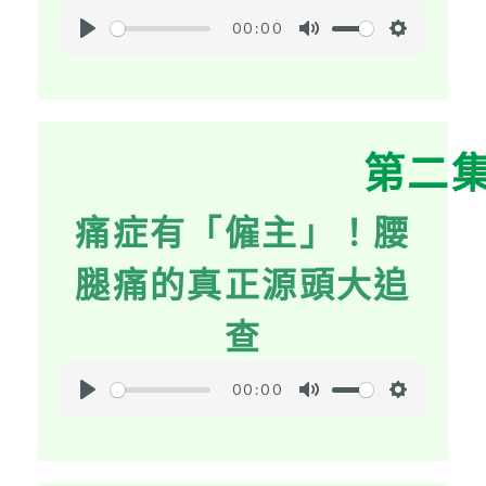
00:00
P
M
S
l
u
e
a
t
t
y
e
t
第二
i
n
痛症有「僱主」！腰
g
s
腿痛的真正源頭大追
查
00:00
P
M
S
l
u
e
a
t
t