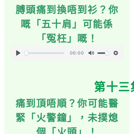
膊頭痛到換唔到衫？你
n
g
嘅「五十肩」可能係
s
「冤枉」嘅！
00:00
P
M
S
l
u
e
a
t
t
第十三
y
e
t
i
痛到頂唔順？你可能醫
n
g
緊「火警鐘」，未撲熄
s
個「火頭」！