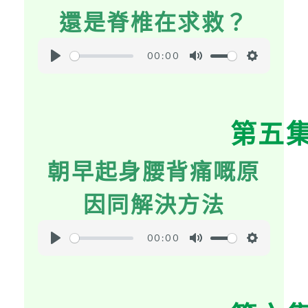
s
還是脊椎在求救？
00:00
P
M
S
l
u
e
a
t
t
第五
y
e
t
i
朝早起身腰背痛嘅原
n
g
因同解決方法
s
00:00
P
M
S
l
u
e
a
t
t