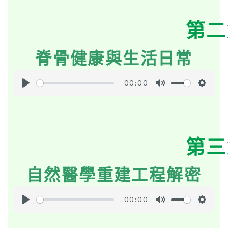
a
t
t
y
e
t
第二
i
n
脊骨健康與生活日常
g
s
00:00
P
M
S
l
u
e
a
t
t
y
e
t
第三
i
n
自然醫學重建工程解密
g
s
00:00
P
M
S
l
u
e