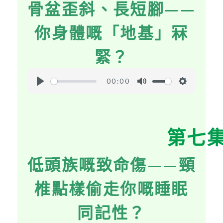
骨盆歪斜、長短腳——
n
g
你身體嘅「地基」冧
s
緊？
00:00
P
M
S
l
u
e
a
t
t
第七
y
e
t
i
低頭族嘅致命傷——頸
n
g
椎點樣偷走你嘅睡眠
s
同記性？