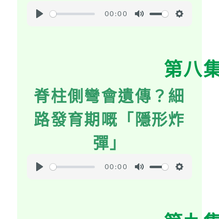
00:00
P
M
S
l
u
e
a
t
t
第八
y
e
t
i
脊柱側彎會遺傳？細
n
g
路發育期嘅「隱形炸
s
彈」
00:00
P
M
S
l
u
e
a
t
t
y
e
t