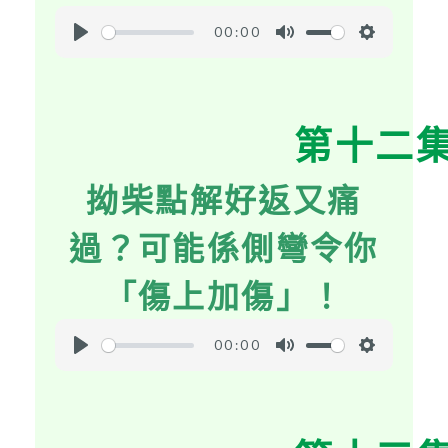
00:00
P
M
S
l
u
e
a
t
t
第十二
y
e
t
i
拗柴點解好返又痛
n
g
過？可能係側彎令你
s
「傷上加傷」！
00:00
P
M
S
l
u
e
a
t
t