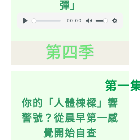
彈」
00:00
P
M
S
l
u
e
a
t
t
第四季
y
e
t
i
n
g
第一
s
你的「人體棟樑」響
警號？從晨早第一感
覺開始自查