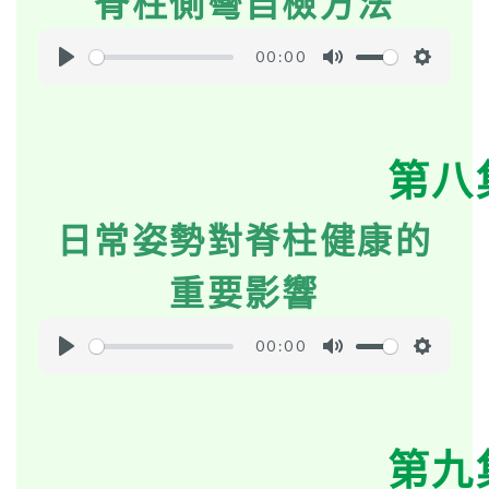
脊柱側彎自檢方法
g
s
00:00
P
M
S
l
u
e
a
t
t
第八
y
e
t
i
日常姿勢對脊柱健康的
n
g
重要影響
s
00:00
P
M
S
l
u
e
a
t
t
第九
y
e
t
i