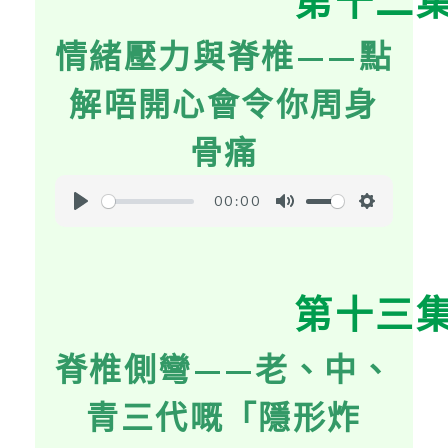
第十二
i
情緒壓力與脊椎——點
n
g
解唔開心會令你周身
s
骨痛
00:00
P
M
S
l
u
e
a
t
t
第十三
y
e
t
i
脊椎側彎——老、中、
n
g
青三代嘅「隱形炸
s