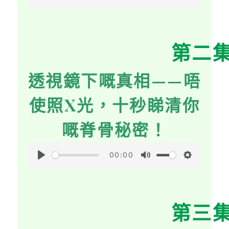
P
M
S
l
u
e
a
t
t
第二
y
e
t
i
透視鏡下嘅真相——唔
n
g
使照X光，十秒睇清你
s
嘅脊骨秘密！
00:00
P
M
S
l
u
e
a
t
t
第三
y
e
t
i