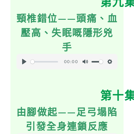
第九
i
頸椎錯位——頭痛、血
n
g
壓高、失眠嘅隱形兇
s
手
00:00
P
M
S
l
u
e
a
t
t
第十
y
e
t
i
由腳做起——足弓塌陷
n
g
引發全身連鎖反應
s