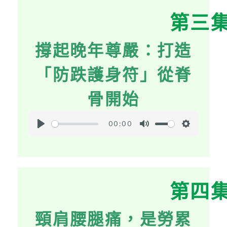
y
e
t
第三
i
n
撐起晚年尊嚴：打造
g
s
「防跌護身符」從脊
骨開始
00:00
P
M
S
l
u
e
a
t
t
y
e
t
第四
i
n
頸肩腰腿痛，是勞累
g