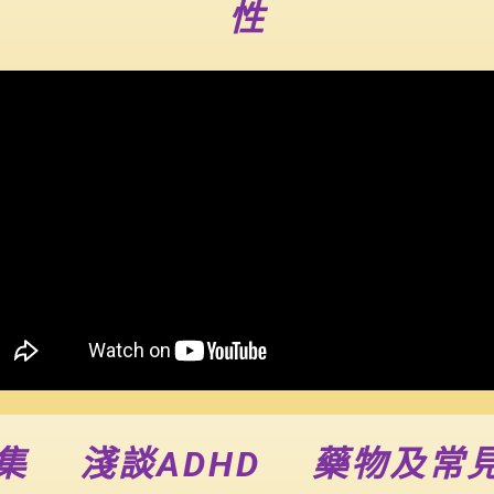
性
集 淺談ADHD 藥物及常