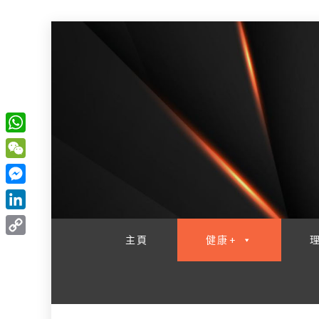
W
一網睇盡 八家大成
h
W
a
e
M
t
C
e
L
s
h
s
i
主頁
健康+
A
C
a
s
n
p
o
t
e
k
p
p
n
e
y
g
d