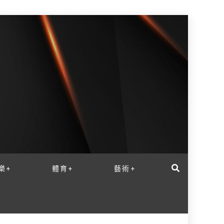
樂+
體育+
藝術+