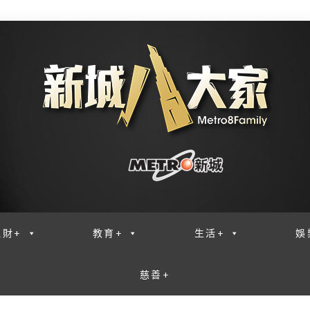
理財+
教育+
生活+
娛
慈善+