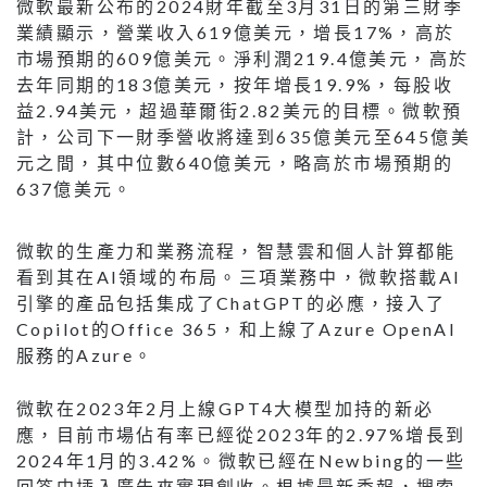
微軟最新公布的2024財年截至3月31日的第三財季
業績顯示，營業收入619億美元，增長17%，高於
市場預期的609億美元。淨利潤219.4億美元，高於
去年同期的183億美元，按年增長19.9%，每股收
益2.94美元，超過華爾街2.82美元的目標。微軟預
計，公司下一財季營收將達到635億美元至645億美
元之間，其中位數640億美元，略高於市場預期的
637億美元。
微軟的生產力和業務流程，智慧雲和個人計算都能
看到其在AI領域的布局。三項業務中，微軟搭載AI
引擎的產品包括集成了ChatGPT的必應，接入了
Copilot的Office 365，和上線了Azure OpenAI
服務的Azure。
微軟在2023年2月上線GPT4大模型加持的新必
應，目前市場佔有率已經從2023年的2.97%增長到
2024年1月的3.42%。微軟已經在Newbing的一些
回答中插入廣告來實現創收。根據最新季報，搜索