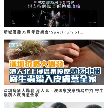
新城廣播35周年音樂會“Spectrum of…
深圳疥瘡大爆發 港人北上浸溫泉按摩勁易中招 寄生
蟲鑽入皮膚惹全家