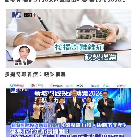
按揭奇難雜症：缺契樓篇