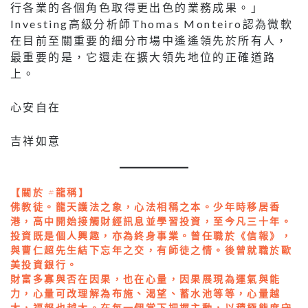
行各業的各個角色取得更出色的業務成果。」
Investing高級分析師Thomas Monteiro認為微軟
在目前至關重要的細分市場中遙遙領先於所有人，
最重要的是，它還走在擴大領先地位的正確道路
上。
⼼安⾃在
吉祥如意
【關於 #龍稱】
佛教徒。龍天護法之象，心法相稱之本。少年時移居香
港，高中開始接觸財經訊息並學習投資，至今凡三十年。
投資既是個人興趣，亦為終身事業。曾任職於《信報》，
與曹仁超先生結下忘年之交，有師徒之情。後曾就職於歐
美投資銀行。
財富多寡與否在因果，也在心量，因果展現為運氣與能
力，心量可改理解為布施、渴望、蓄水池等等，心量越
大，福報也越大。在每一個當下把握主動，以積極態度守