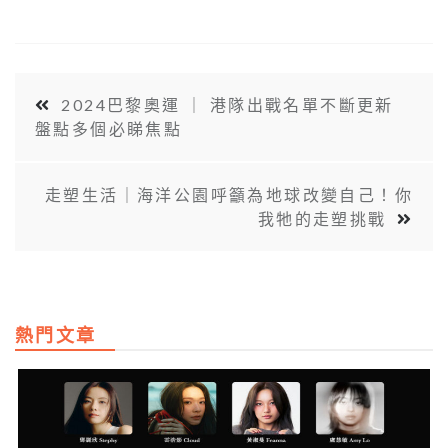
2024巴黎奧運 ｜ 港隊出戰名單不斷更新
盤點多個必睇焦點
走塑生活｜海洋公園呼籲為地球改變自己！你
我牠的走塑挑戰
熱門文章