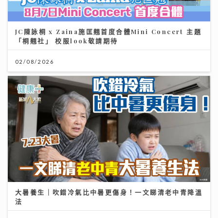
JC陳詠桐 x Zaina施匡翹首度合體Mini Concert 主題
「桐翹社」 校服look敬請期待
02/08/2026
大暑養生｜吹錯冷氣比中暑更傷身！一文睇清老中青降溫
法