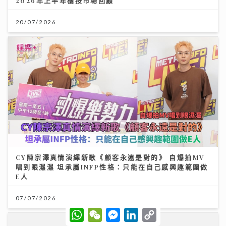
2026年上半年樓按市場回顧
20/07/2026
CY陳宗澤真情演繹新歌《顧客永遠是對的》 自爆拍MV
唱到眼濕濕 坦承屬INFP性格：只能在自己感興趣範圍做
E人
07/07/2026
W
W
M
L
C
h
e
e
i
o