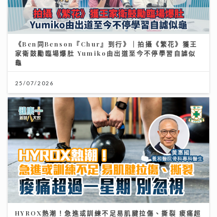
《Ben同Benson『Chur』到行》｜拍攝《繁花》獲王
家衛鼓勵臨場爆肚 Yumiko由出道至今不停學習自謔似
龜
25/07/2026
HYROX熱潮！急進或訓練不足易肌腱拉傷、撕裂 痠痛超