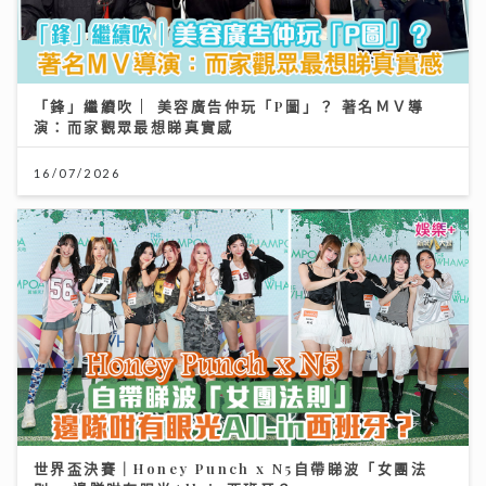
「鋒」繼續吹 | 美容廣告仲玩「P圖」？ 著名ＭＶ導
演：而家觀眾最想睇真實感
16/07/2026
世界盃決賽｜Honey Punch x N5自帶睇波「女團法