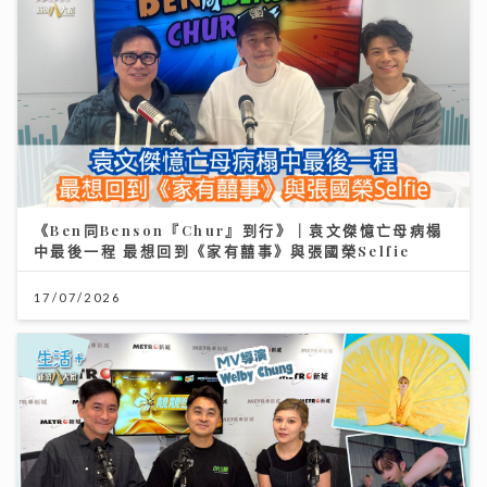
《Ben同Benson『Chur』到行》｜袁文傑憶亡母病榻
中最後一程 最想回到《家有囍事》與張國榮Selfie
17/07/2026