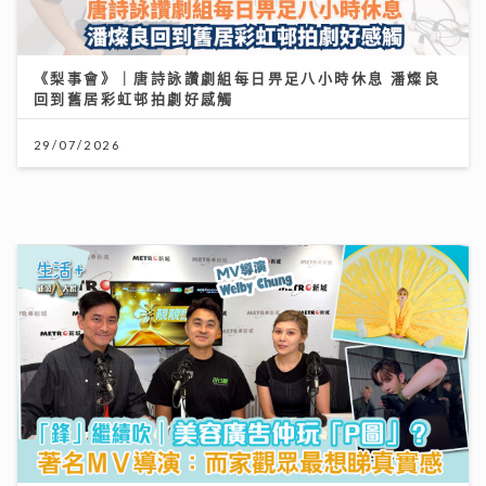
《梨事會》｜唐詩詠讚劇組每日畀足八小時休息 潘燦良
回到舊居彩虹邨拍劇好感觸
29/07/2026
「鋒」繼續吹 | 美容廣告仲玩「P圖」？ 著名ＭＶ導
演：而家觀眾最想睇真實感