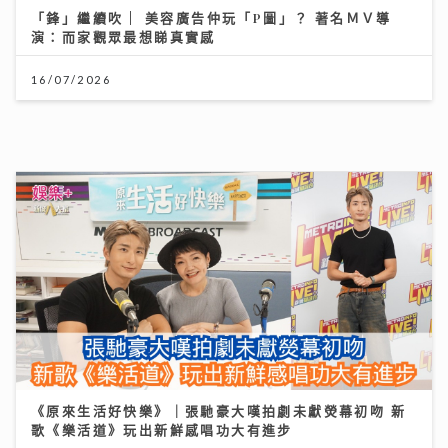
16/07/2026
《原來生活好快樂》｜張馳豪大嘆拍劇未獻熒幕初吻 新
歌《樂活道》玩出新鮮感唱功大有進步
04/08/2026