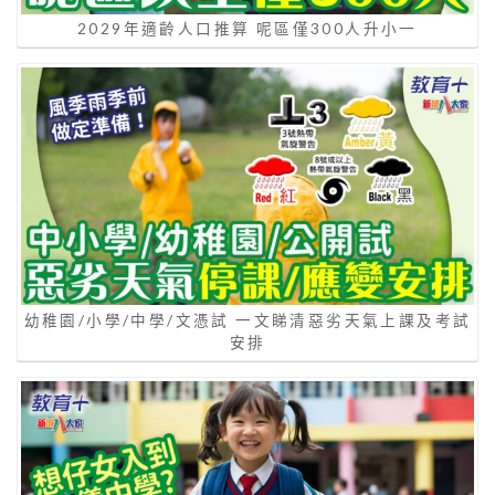
2029年適齡人口推算 呢區僅300人升小一
幼稚園/小學/中學/文憑試 一文睇清惡劣天氣上課及考試
安排