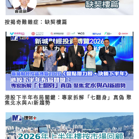
按揭奇難雜症：缺契樓篇
港股下半年布局關鍵：專家拆解「七翻身」真偽 聚
焦北水與AI新趨勢