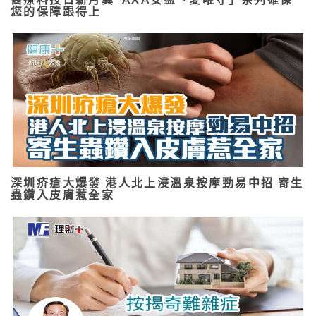
您的保障跟得上
深圳疥瘡大爆發 港人北上浸溫泉按摩勁易中招 寄生
蟲鑽入皮膚惹全家