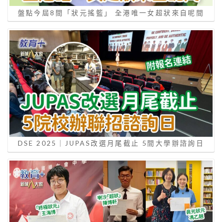
盤點今屆8間「狀元搖籃」 全港唯一女超狀來自呢間
DSE 2025｜JUPAS改選月尾截止 5間大學辦諮詢日