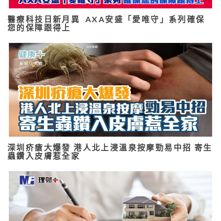
醫療科技日新月異 AXA安盛「愛唯守」系列確保
您的保障跟得上
深圳疥瘡大爆發 港人北上浸溫泉按摩勁易中招 寄生
蟲鑽入皮膚惹全家