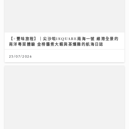
【#豐味旅程】｜尖沙咀iSQUARE南海一號 維港全景的
南洋粵菜體驗 金榜醬煮大蝦與茶燻雞的航海日誌
25/07/2026
財知大道｜六歐洲勁旅即將來港 首場門票已售逾3萬張
強調「期望管理」球星或陣容不全