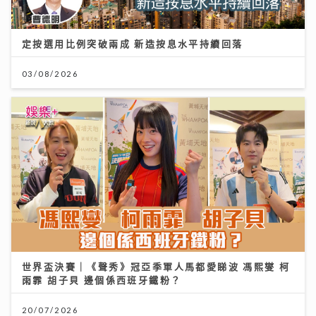
定按選用比例突破兩成 新造按息水平持續回落
03/08/2026
世界盃決賽｜《聲秀》冠亞季軍人馬都愛睇波 馮熙燮 柯
雨霏 胡子貝 邊個係西班牙鐵粉？
20/07/2026