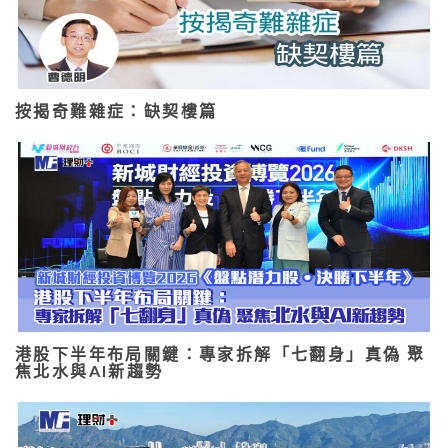
按揭奇難雜症：缺契樓篇
港股下半年布局關鍵：專家拆解「七翻身」真偽 聚
焦北水與AI新趨勢