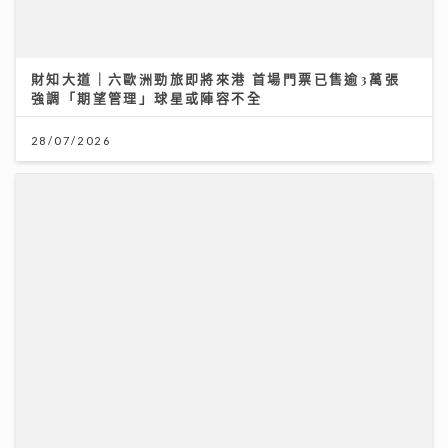
28/07/2026
【#豐味旅程】｜九龍城深夜食堂 泰國直送胡椒豬骨湯燒
肉卷粉 尋找失傳豬油撈飯香