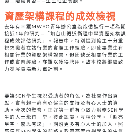
第二階段實習——生生社企餐廳。
資歷架構課程的成效檢視
去年有幸獲MWYO青年辦公室為炮循進行一項為期
接近1年的研究—「炮台山循道衛理中學資歷架構課
程成效評估研究」。報告中，特別提到僱主十分重
視求職者在該行業的實際工作經驗，即使畢業生有
相關行業的資歷架構證書，但因缺乏相關行業的工
作或實習經驗，亦難以獲得聘用。故本校將繼續致
力發展職場新力軍計劃。
要讓SEN學生擺脫受助者的角色，為社會作出貢
獻，實有賴一群有心僱主的支持及有心人士的資
助。今次的聚會，正好讓一群有心致力服務SEN學
生的人士聚首一堂，彼此認識，互相分享。「照亮
星空．感恩有您」，期盼更多有心人士的加入，照
亮這群SEN學生的前路。政府高度重視學生的生涯