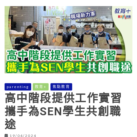
parenting
教育+
焦點教育
高中階段提供工作實習
攜手為SEN學生共創職
途
19/04/2024