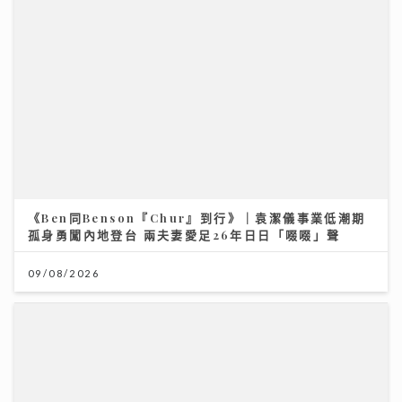
《Ben同Benson『Chur』到行》｜袁潔儀事業低潮期
孤身勇闖內地登台 兩夫妻愛足26年日日「啜啜」聲
09/08/2026