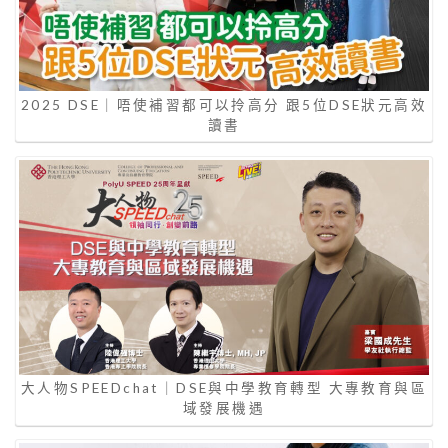
2025 DSE｜唔使補習都可以拎高分 跟5位DSE狀元高效
讀書
大人物SPEEDchat｜DSE與中學教育轉型 大專教育與區
域發展機遇