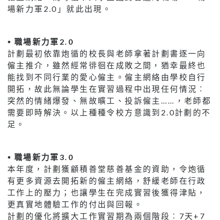
場新力軍2.0」就此出現。
⦁ 職場新力軍2.0
計劃最初依靠炮循的校長與老師拿著計劃書逐一向
僱主推介，雖然經常徘徊在成敗之間，猶幸最終也
能找到不同行業的愛心僱主。僱主網絡由學校自行
開拓，故此無論學生在實習過程中出現任何情況︰
突然的情緒爆發、無故曠工、投訴僱主……，老師都
需要即時解決。以上種種令校方意識到2.0計劃的不
足。
⦁ 職場新力軍3.0
本年度，計劃獲顧積善堂慈善基金的資助，令炮循
有更多資源去開拓新的僱主網絡，舒緩老師在行政
工作上的壓力；也讓學生在完成實習後獲得津貼，
更真實地體驗工作的付出與回報。
計劃的優化將擴大工作實習期為兩個階段︰7天+7