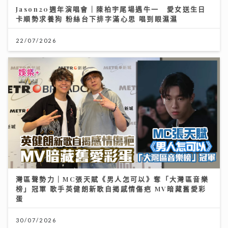
Jason20週年演唱會｜陳柏宇尾場遇牛一 愛女送生日
卡順勢求養狗 粉絲台下排字滿心思 唱到眼濕濕
22/07/2026
灣區聲勢力｜MC張天賦《男人怎可以》奪「大灣區音樂
榜」冠軍 歌手英健朗新歌自揭感情傷疤 MV暗藏舊愛彩
蛋
30/07/2026