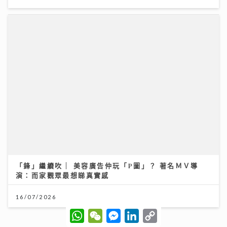
「鋒」繼續吹 | 美容廣告仲玩「P圖」？ 著名ＭＶ導
演：而家觀眾最想睇真實感
16/07/2026
W
W
M
L
C
h
e
e
i
o