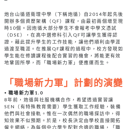
炮台山循道衛理中學（下稱炮循）自2014年起先後
開辦多個資歷架構（QF）課程，由最初兩個增至現
時10個。因炮循大部分學生不會報考中學文憑試
（DSE），在高中選修科引入QF可讓學生獲得認
證，藉此提升學生的工作技能，讓他們順利由學涯
過渡至職涯。在推展QF課程的過程中，校方發現如
學生能在修讀課程後配合實習的機會，將能更有效
地鞏固所學，而「職場新力軍」便應運而生。
「職場新力軍」計劃的演變
⦁ 職場新力軍1.0
8年前，炮循與社服機構合作，希望透過實習讓
SEN（有特殊教育需要）學生獲取工作經驗，裝備
他們與社會接軌。惟在一次偶然的職場探訪中，得
知效果不似預期。於是，校長決定由學校直接開拓
僱主網絡，為每個中六學生配對合適的職場，「職