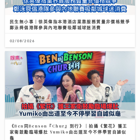
民生無小事｜徐英偉指本港酒店業靠服務質量非價格競爭
鄭泳舜倡港隊參與內地聯賽吸鄰城球迷消費
02/08/2026
《Ben同Benson『Chur』到行》｜拍攝《繁花》獲王
家衛鼓勵臨場爆肚 Yumiko由出道至今不停學習自謔似
龜