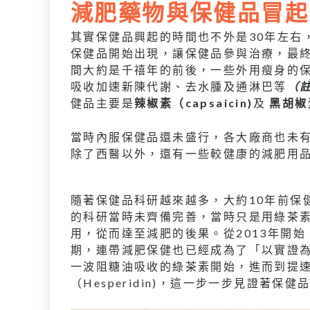
減肥藥物與保健品冒起
其實保健品興起的時間也不外是30年左右
保健品開始出現，讓保健品參與治療，最終
間大約是千禧年的前後，一些外用瘦身的
吸收加速新陳代謝、去水腫及通淋巴等
（
健品主要是
辣椒素（capsaicin)
及
黑胡椒素
當時內服保健品還未盛行，各大廠商也未
除了西醫以外，還有一些較健康的減肥用
隨著保健品科研越來越多，大約10年前保
的科研當時未齊備完善，當時只是用綠茶
用，從而達至減肥的後果。從2013年開
期，連帶減肥保健也已經成為了「以實證為據」（ev
一波阻糖油吸收的綠茶素開始，進而到提速新陳
（Hesperidin)，這一步一步見證著