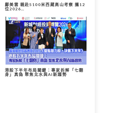
鄺美雲 親赴5100米西藏高山考察 攜12
位2026…
港股下半年布局關鍵：專家拆解「七翻
身」真偽 聚焦北水與AI新趨勢