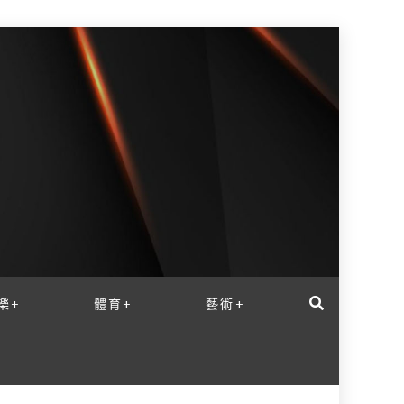
樂+
體育+
藝術+