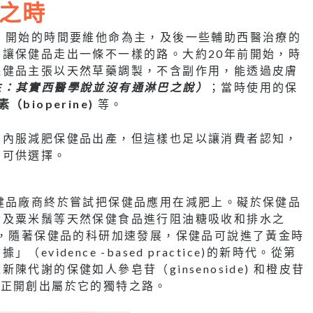
之時
，開始的時間要維他命為主，及後一些輔助西醫治療的
讓保健品走出一條不一樣的路。大約20年前開始，時
保健品主張以天然草藥調製，不含副作用，能透過皮膚
註：其實西醫學說並沒有通淋巴之說）
；當時使用的保
（bioperine)
等。
有內服減肥保健品出產，但這樣也足以讓消費者認知，
品可供選擇。
健品廠商終於嘗試把保健品應用在減肥上。礙於保健品
素及粟米鬚等天然保健食品進行阻油糖吸收和排水之
始，隨著保健品的科研加速發展，保健品可說進了黃金時
idence -based practice)的新時代。從第
代謝的保健如人參皂苷（ginsenoside) 和橙皮苷
保健品正開創出屬於它的獨特之路。