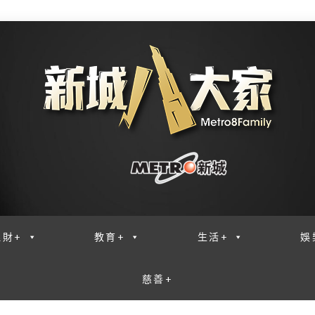
理財+
教育+
生活+
娛
慈善+