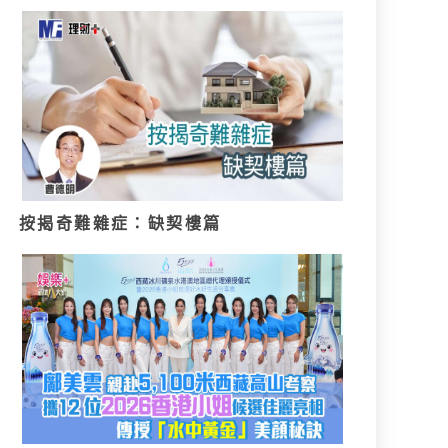
按揭奇難雜症：缺契樓篇