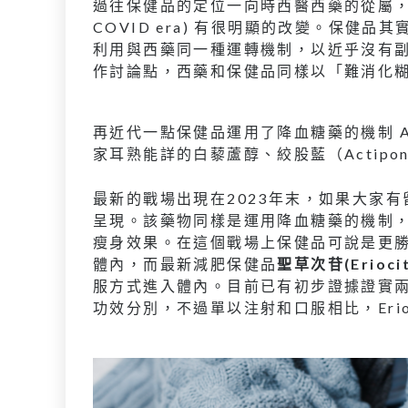
過往保健品的定位一向時西醫西藥的從屬，
COVID era) 有很明顯的改變。保健
利用與西藥同一種運轉機制，以近乎沒有
作討論點，西藥和保健品同樣以「難消化
再近代一點保健品運用了降血糖藥的機制 
家耳熟能詳的白藜蘆醇、絞股藍（Actipon
最新的戰場出現在2023年末，如果大家
呈現。該藥物同樣是運用降血糖藥的機制，
瘦身效果。在這個戰場上保健品可說是更勝一
體內，而最新減肥保健品
聖草次苷(Eriocit
服方式進入體內。目前已有初步證據證實
功效分別，不過單以注射和口服相比，Erioc