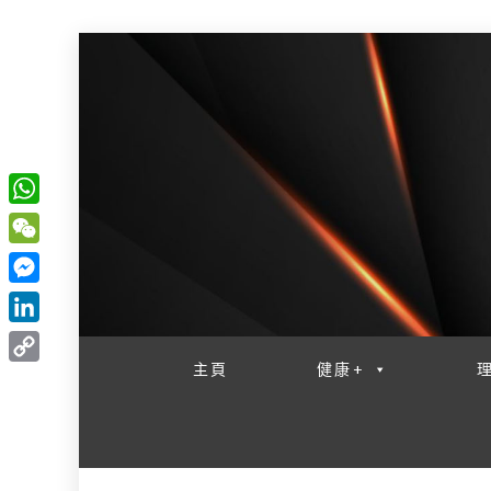
W
一網睇盡 八家大成
h
W
a
e
M
t
C
e
L
s
h
s
i
主頁
健康+
A
C
a
s
n
p
o
t
e
k
p
p
n
e
y
g
d