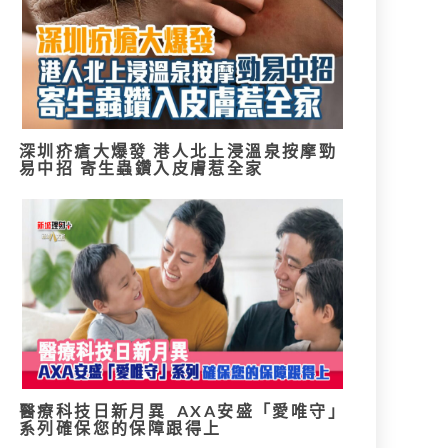
深圳疥瘡大爆發 港人北上浸溫泉按摩勁
易中招 寄生蟲鑽入皮膚惹全家
醫療科技日新月異 AXA安盛「愛唯守」
系列確保您的保障跟得上