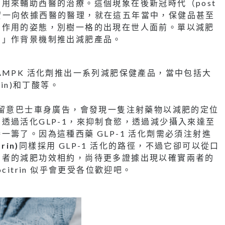
用來輔助西醫的治療。這個現象在後新冠時代（post
品其實一向依據西醫的醫理，就在這五年當中，保健品甚至
副作用的姿態，別樹一格的出現在世人面前。單以減肥
糊」作背景機制推出減肥產品。
AMPK 活化劑推出一系列減肥保健產品，當中包括大
in)和丁酸等。
有留意巴士車身廣告，會發現一隻注射藥物以減肥的定位
透過活化GLP-1，來抑制食慾，透過減少攝入來達至
籌了。因為這種西藥 GLP-1 活化劑需必須注射進
rin)
同樣採用 GLP-1 活化的路徑，不過它卻可以從口
兩者的減肥功效相約，尚待更多證據出現以確實兩者的
itrin 似乎會更受各位歡迎吧。