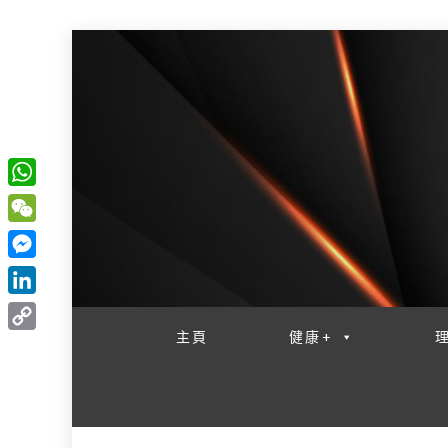
W
一網睇盡 八家大成
h
W
a
e
M
t
C
e
L
s
h
s
i
主頁
健康+
A
C
a
s
n
p
o
t
e
k
p
p
n
e
y
g
d