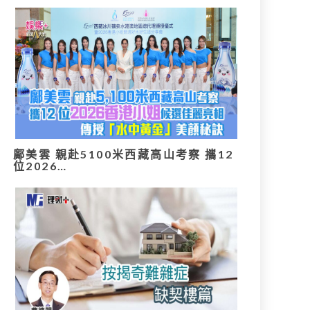
鄺美雲 親赴5100米西藏高山考察 攜12
位2026…