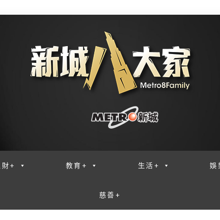
理財+
教育+
生活+
娛
慈善+