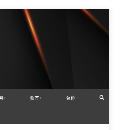
樂+
體育+
藝術+