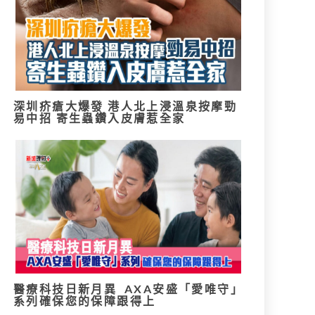
深圳疥瘡大爆發 港人北上浸溫泉按摩勁
易中招 寄生蟲鑽入皮膚惹全家
醫療科技日新月異 AXA安盛「愛唯守」
系列確保您的保障跟得上