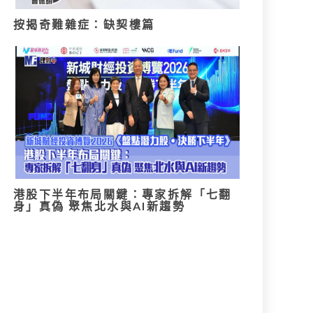
按揭奇難雜症：缺契樓篇
港股下半年布局關鍵：專家拆解「七翻
身」真偽 聚焦北水與AI新趨勢