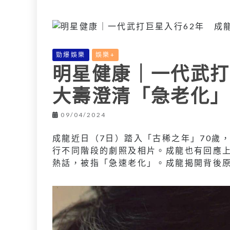
L
e
I
i
r
n
n
k
勁爆娛樂
娛樂+
明星健康｜一代武打
大壽澄清「急老化」
09/04/2024
成龍近日（7日）踏入「古稀之年」70歲
行不同階段的劇照及相片。成龍也有回應
熱話，被指「急速老化」。成龍揭開背後