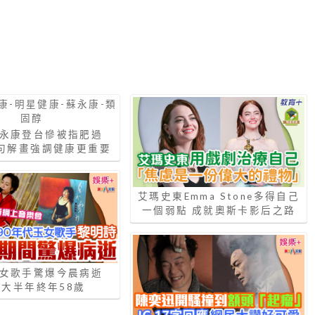
蘇永康登台慘被指肥過
1句解畫強調健康更重要
艾瑪史東Emma Stone多得自己
一個弱點 成就奧斯卡影后之路
玉女歌手驚爆今晨病逝
大半年終年58歲