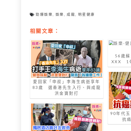
勁爆娛樂
,
娛樂
,
成龍
,
明星健康
相關文章：
56歲
XXX 
愛回家「申叔」李海生病逝享年
83歲 選香港先生入行、與成龍
洪金寶對打
90年代
抗癌