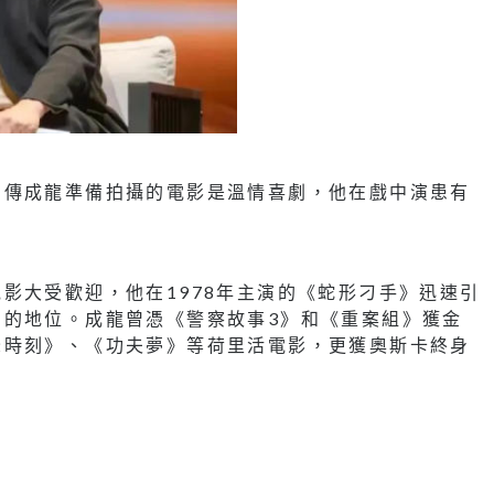
網傳成龍準備拍攝的電影是溫情喜劇，他在戲中演患有
影大受歡迎，他在1978年主演的《蛇形刁手》迅速引
星的地位。成龍曾憑《警察故事3》和《重案組》獲金
峰時刻》、《功夫夢》等荷里活電影，更獲奧斯卡終身