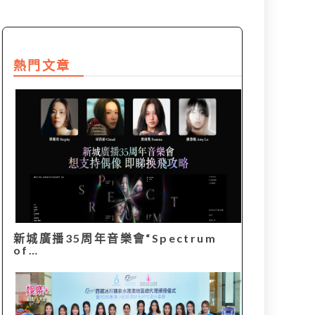
熱門文章
新城廣播35周年音樂會“Spectrum
of…