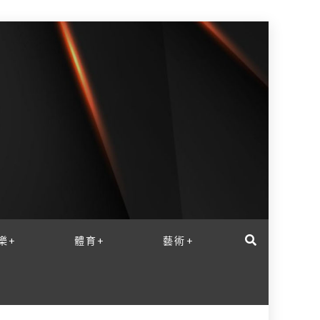
樂+
體育+
藝術+