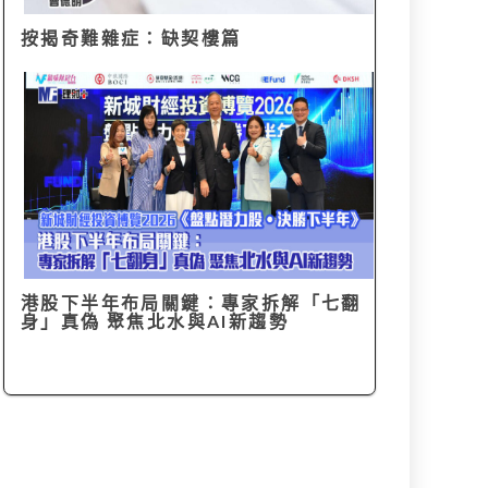
按揭奇難雜症：缺契樓篇
港股下半年布局關鍵：專家拆解「七翻
身」真偽 聚焦北水與AI新趨勢