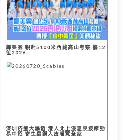
鄺美雲 親赴5100米西藏高山考察 攜12
位2026…
深圳疥瘡大爆發 港人北上浸溫泉按摩勁
易中招 寄生蟲鑽入皮膚惹全家