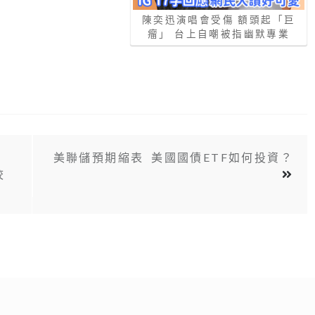
陳奕迅演唱會受傷 額頭起「巨
瘤」 台上自嘲被指幽默專業
美聯儲預期縮表 美國國債ETF如何投資？
校