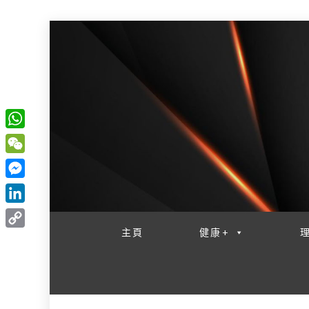
W
一網睇盡 八家大成
h
W
a
e
M
t
C
e
L
s
h
s
i
主頁
健康+
A
C
a
s
n
p
o
t
e
k
p
p
n
e
y
g
d