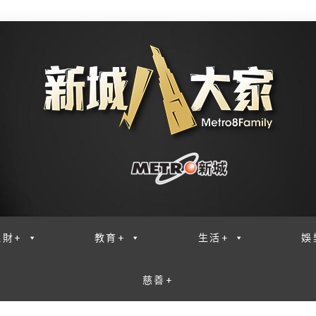
理財+
教育+
生活+
娛
慈善+