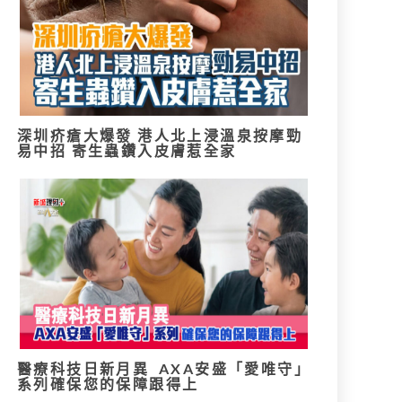
深圳疥瘡大爆發 港人北上浸溫泉按摩勁
易中招 寄生蟲鑽入皮膚惹全家
醫療科技日新月異 AXA安盛「愛唯守」
系列確保您的保障跟得上