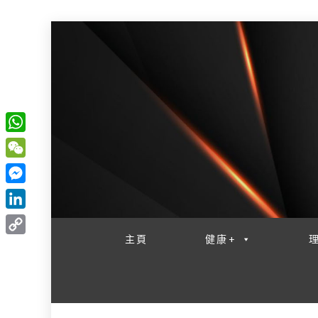
W
一網睇盡 八家大成
h
W
a
e
M
t
C
e
L
s
h
s
i
主頁
健康+
A
C
a
s
n
p
o
t
e
k
p
p
n
e
y
g
d