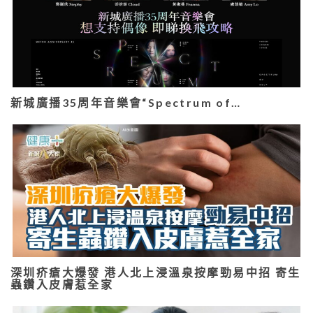
新城廣播35周年音樂會“Spectrum of…
深圳疥瘡大爆發 港人北上浸溫泉按摩勁易中招 寄生
蟲鑽入皮膚惹全家