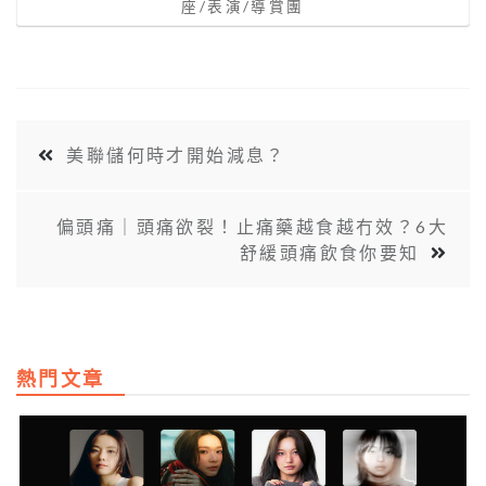
座/表演/導賞團
美聯儲何時才開始減息？
偏頭痛｜頭痛欲裂！止痛藥越食越冇效？6大
舒緩頭痛飲食你要知
熱門文章