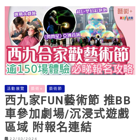
活動展覽
藝術+
藝術節
西九家FUN藝術節 推BB
車參加劇場/沉浸式遊戲
區域 附報名連結
22/03/2024