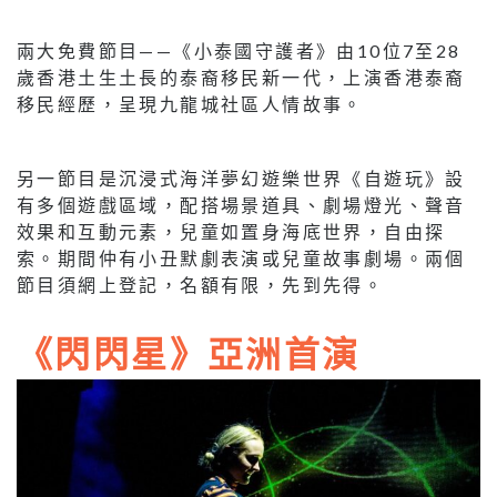
兩大免費節目——《小泰國守護者》由10位7至28
歲香港土生土長的泰裔移民新一代，上演香港泰裔
移民經歷，呈現九龍城社區人情故事。
另一節目是沉浸式海洋夢幻遊樂世界《自遊玩》設
有多個遊戲區域，配搭場景道具、劇場燈光、聲音
效果和互動元素，兒童如置身海底世界，自由探
索。期間仲有小丑默劇表演或兒童故事劇場。兩個
節目須網上登記，名額有限，先到先得。
《閃閃星》亞洲首演