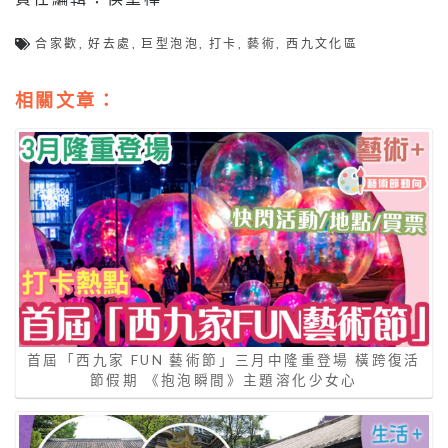
合家歡
,
好去處
,
巨型泡泡
,
打卡
,
藝術
,
西九文化區
相關文章：
首屆「西九家 FUN 藝術節」三月中隆重登場 橫跨復活
節假期 《抱泡瞬間》主題溶化少女心