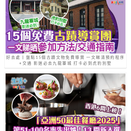
好去處 | 盤點15個古蹟文物免費導賞 一文睇清預約程序
+交通 影迷必去九龍寨城 打卡必到虎豹別墅