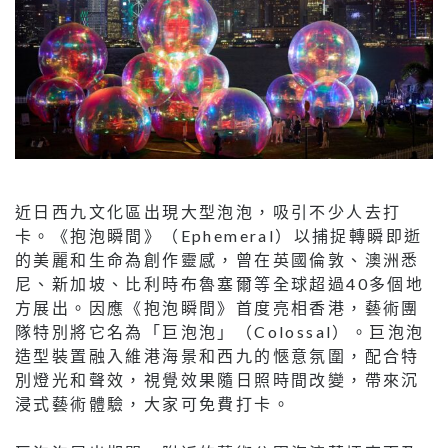
近日西九文化區出現大型泡泡，吸引不少人去打
卡。《抱泡瞬間》（Ephemeral）以捕捉轉瞬即逝
的美麗和生命為創作靈感，曾在英國倫敦、澳洲悉
尼、新加坡、比利時布魯塞爾等全球超過40多個地
方展出。因應《抱泡瞬間》首度亮相香港，藝術團
隊特別將它名為「巨泡泡」（Colossal）。巨泡泡
造型裝置融入維港海景和西九的愜意氛圍，配合特
別燈光和聲效，視覺效果隨日照時間改變，帶來沉
浸式藝術體驗，大家可免費打卡。