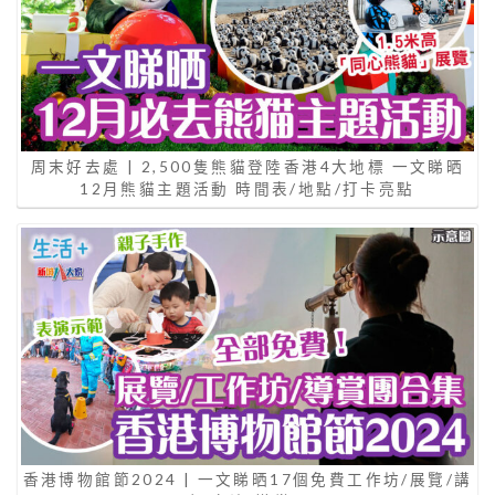
周末好去處 | 2,500隻熊貓登陸香港4大地標 一文睇晒
12月熊貓主題活動 時間表/地點/打卡亮點
香港博物館節2024 | 一文睇晒17個免費工作坊/展覽/講