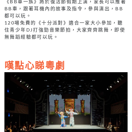
《BB車一族》將於復活節假期上演，家長可以推著
BB車，跟著耳機內的故事及指令，參與演出，BB
都可以玩。
120場免費的《十分派對》適合一家大小參加，聽
住青少年DJ打強勁音樂節拍，大家齊齊跳舞，即使
無舞蹈經驗都可以玩。
嘆點心睇粵劇