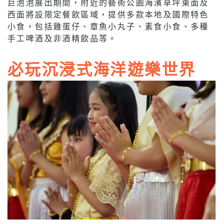
巨泡泡展出期間，附近的藝術公園海濱草坪東面及
西面將設限定餐飲區域，提供多款本地及國際特色
小食，包括雞蛋仔、章魚小丸子、素食小食、多種
手工啤酒及非酒精飲品等。
必玩沉浸式海洋遊樂世界