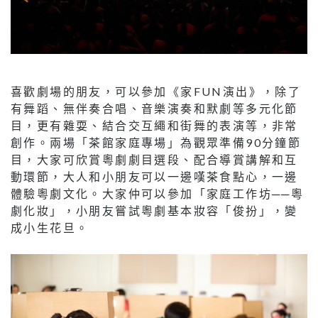
喜歡劇場的朋友，可以參加《家FUN演出》，除了
有舞蹈、無伴奏合唱、音樂演奏和默劇等多元化節
目，更有雜耍、結合交互繩和街舞的表演等，非常
創作。兩場「茶館家庭專場」為觀眾準備90分鐘節
目，大家可欣賞粵劇劇目選段、配合導賞講解和互
動環節，大人和小朋友可以一邊嘆茶食點心，一邊
體驗粵劇文化。大家仲可以參加「家庭工作坊──粵
劇化妝」，小朋友嘗試粵劇基本妝容「俊扮」，變
成小生花旦。