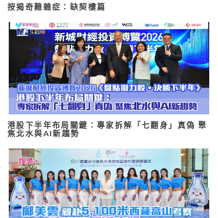
按揭奇難雜症：缺契樓篇
港股下半年布局關鍵：專家拆解「七翻身」真偽 聚
焦北水與AI新趨勢