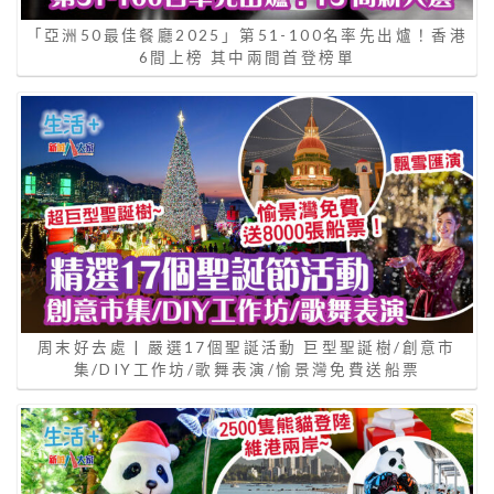
「亞洲50最佳餐廳2025」第51-100名率先出爐！香港
6間上榜 其中兩間首登榜單
周末好去處 | 嚴選17個聖誕活動 巨型聖誕樹/創意市
集/DIY工作坊/歌舞表演/愉景灣免費送船票