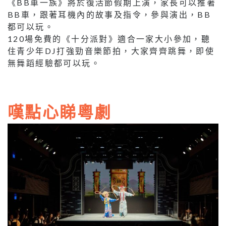
《BB車一族》將於復活節假期上演，家長可以推著
BB車，跟著耳機內的故事及指令，參與演出，BB
都可以玩。
120場免費的《十分派對》適合一家大小參加，聽
住青少年DJ打強勁音樂節拍，大家齊齊跳舞，即使
無舞蹈經驗都可以玩。
嘆點心睇粵劇