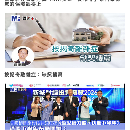
您的保障跟得上
按揭奇難雜症：缺契樓篇