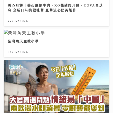
大暑熱到忟 身心勁易「中暑」兩款湯水即消暑 零廚藝都
煲到
23/07/2026