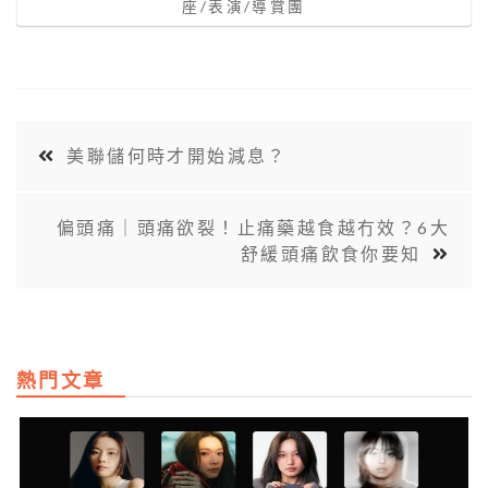
座/表演/導賞團
美聯儲何時才開始減息？
偏頭痛｜頭痛欲裂！止痛藥越食越冇效？6大
舒緩頭痛飲食你要知
熱門文章