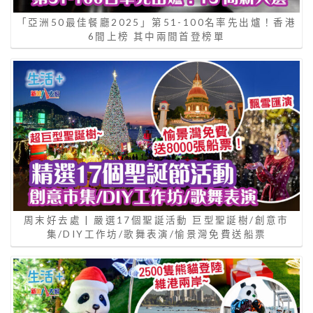
「亞洲50最佳餐廳2025」第51-100名率先出爐！香港
6間上榜 其中兩間首登榜單
周末好去處 | 嚴選17個聖誕活動 巨型聖誕樹/創意市
集/DIY工作坊/歌舞表演/愉景灣免費送船票