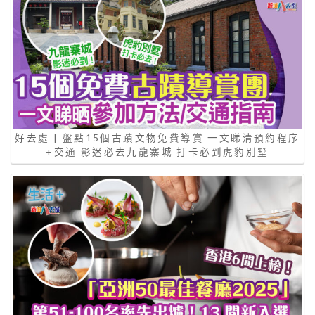
好去處 | 盤點15個古蹟文物免費導賞 一文睇清預約程序
+交通 影迷必去九龍寨城 打卡必到虎豹別墅