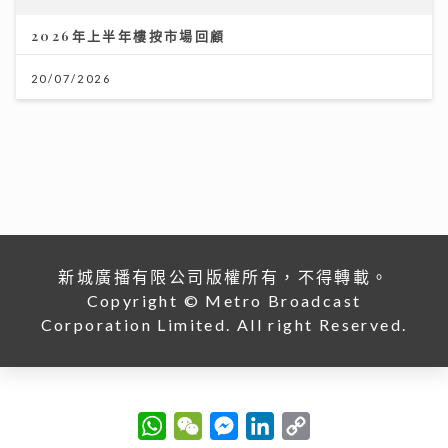
新城廣播有限公司版權所有，不得轉載。
Copyright © Metro Broadcast
Corporation Limited. All right Reserved.
W
W
M
L
C
h
e
e
i
o