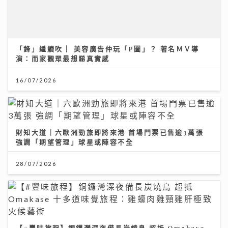
財知大道｜六歐洲勁旅即將來港 首場門票已售逾3萬張
強調「期望管理」球星或陣容不全
28/07/2026
【#豐味旅程】銅鑼灣深夜備長炭燒鳥 超抵 Omakase
十多道味覺旅程：雞蠔肉雞頸雞肝極致火候藝術
23/07/2026
大暑養生｜吹錯冷氣比中暑更傷身！一文睇清老中青降溫
法
23/07/2026