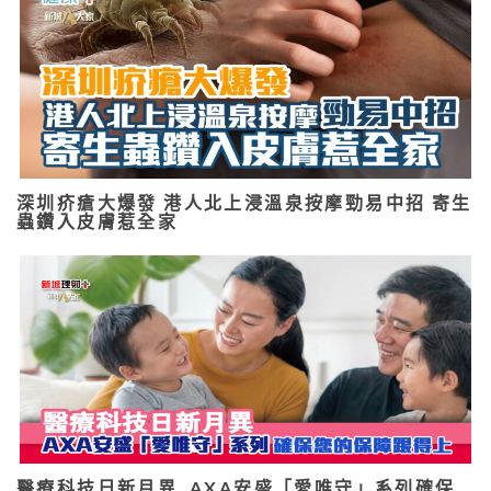
深圳疥瘡大爆發 港人北上浸溫泉按摩勁易中招 寄生
蟲鑽入皮膚惹全家
醫療科技日新月異 AXA安盛「愛唯守」系列確保