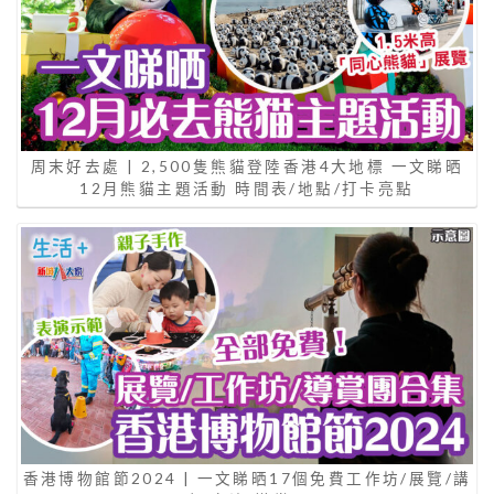
周末好去處 | 2,500隻熊貓登陸香港4大地標 一文睇晒
12月熊貓主題活動 時間表/地點/打卡亮點
香港博物館節2024 | 一文睇晒17個免費工作坊/展覽/講