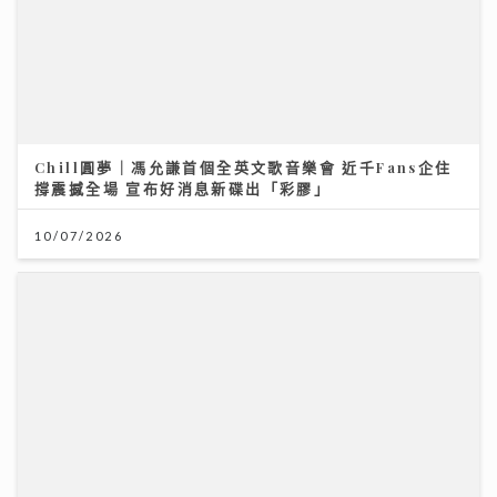
「鋒」繼續吹 | 美容廣告仲玩「P圖」？ 著名ＭＶ導
演：而家觀眾最想睇真實感
16/07/2026