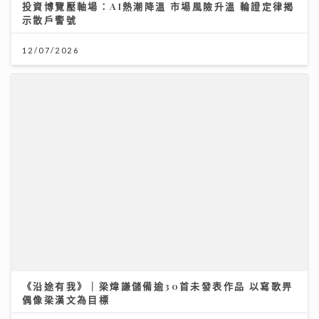
《沿途有我》｜梁煒謙儲備逾30首未發表作品 以寫歌畀
偶像梁漢文為目標
07/07/2026
民生無小事｜家長與學生如何在DSE放榜前穩住陣腳 拆
解升學部署與情緒壓力關鍵
12/07/2026