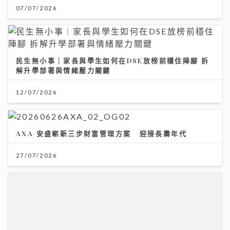
AXA 安盛嶄新三步財富管理方案 迎接長壽年代
27/07/2026
《第四幕》亮相紐約亞洲電影節 袁澧林奪「亞洲新星
獎」 笑言5公斤獎座「份量十足」：要操Gym迎接更多
獎項