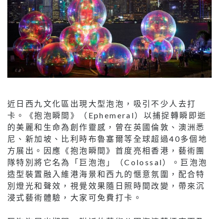
近日西九文化區出現大型泡泡，吸引不少人去打
卡。《抱泡瞬間》（Ephemeral）以捕捉轉瞬即逝
的美麗和生命為創作靈感，曾在英國倫敦、澳洲悉
尼、新加坡、比利時布魯塞爾等全球超過40多個地
方展出。因應《抱泡瞬間》首度亮相香港，藝術團
隊特別將它名為「巨泡泡」（Colossal）。巨泡泡
造型裝置融入維港海景和西九的愜意氛圍，配合特
別燈光和聲效，視覺效果隨日照時間改變，帶來沉
浸式藝術體驗，大家可免費打卡。