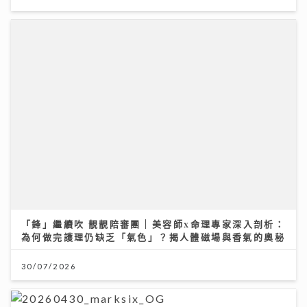
「鋒」繼續吹 靚靚陪審團 | 美容師x命理專家深入剖析：
為何做完護理仍缺乏「氣色」？揭人體磁場與香氣的奧秘
30/07/2026
美心月餅｜美心麻辣牛肉、XO醬豬肉月餅、COVA黑芝
麻 全新口味挑戰味蕾 直擊流心奶黃製作
27/07/2026
柴灣角天主教小學
31/07/2026