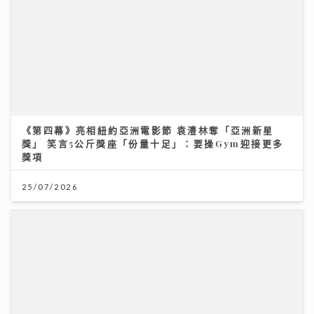
25/07/2026
Chill圓夢｜馮允謙首個全英文歌音樂會 近千Fans企住
撐震撼全場 宣布好消息新碟出「彩膠」
10/07/2026