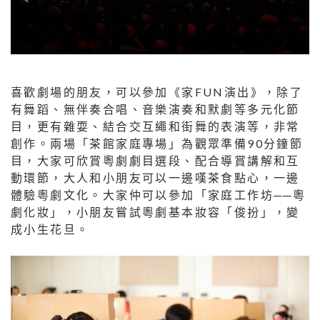
喜歡劇場的朋友，可以參加《家FUN演出》，除了
有舞蹈、無伴奏合唱、音樂演奏和默劇等多元化節
目，更有雜耍、結合交互繩和街舞的表演等，非常
創作。兩場「茶館家庭專場」為觀眾準備90分鐘節
目，大家可欣賞粵劇劇目選段、配合導賞講解和互
動環節，大人和小朋友可以一邊嘆茶食點心，一邊
體驗粵劇文化。大家仲可以參加「家庭工作坊──粵
劇化妝」，小朋友嘗試粵劇基本妝容「俊扮」，變
成小生花旦。