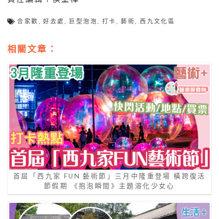
合家歡
,
好去處
,
巨型泡泡
,
打卡
,
藝術
,
西九文化區
相關文章：
首屆「西九家 FUN 藝術節」三月中隆重登場 橫跨復活
節假期 《抱泡瞬間》主題溶化少女心