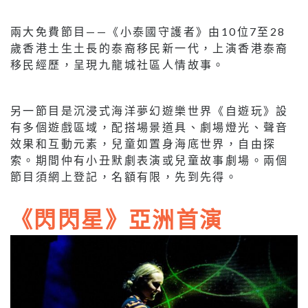
兩大免費節目——《小泰國守護者》由10位7至28
歲香港土生土長的泰裔移民新一代，上演香港泰裔
移民經歷，呈現九龍城社區人情故事。
另一節目是沉浸式海洋夢幻遊樂世界《自遊玩》設
有多個遊戲區域，配搭場景道具、劇場燈光、聲音
效果和互動元素，兒童如置身海底世界，自由探
索。期間仲有小丑默劇表演或兒童故事劇場。兩個
節目須網上登記，名額有限，先到先得。
《閃閃星》亞洲首演