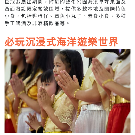
巨泡泡展出期間，附近的藝術公園海濱草坪東面及
西面將設限定餐飲區域，提供多款本地及國際特色
小食，包括雞蛋仔、章魚小丸子、素食小食、多種
手工啤酒及非酒精飲品等。
必玩沉浸式海洋遊樂世界