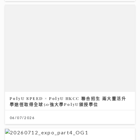
PolyU SPEED × PolyU HKCC 聯合招生 兩大靈活升
學途徑取得全球50強大學PolyU頒授學位
06/07/2026
投資博覽壓軸場：AI熱潮降溫 市場風險升溫 輪證定律揭
示散戶警號
12/07/2026