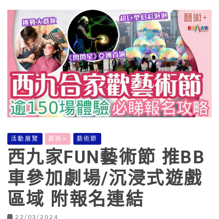
活動展覽
藝術+
藝術節
西九家FUN藝術節 推BB
車參加劇場/沉浸式遊戲
區域 附報名連結
22/03/2024