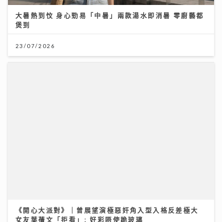
《開心大派對》｜曾展望演極惡奸角入型入格反差極大
女友葉蒨文「拒看」: 好彩唔使跪玻璃
06/07/2026