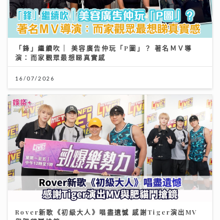
「鋒」繼續吹 | 美容廣告仲玩「P圖」？ 著名ＭＶ導
演：而家觀眾最想睇真實感
16/07/2026
Rover新歌《初級大人》唱盡遺憾 感謝Tiger演出MV