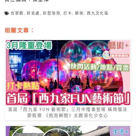
合家歡
,
好去處
,
巨型泡泡
,
打卡
,
藝術
,
西九文化區
相關文章：
首屆「西九家 FUN 藝術節」三月中隆重登場 橫跨復活
節假期 《抱泡瞬間》主題溶化少女心