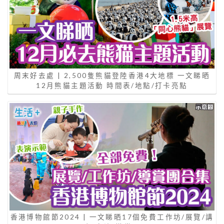
周末好去處 | 2,500隻熊貓登陸香港4大地標 一文睇晒
12月熊貓主題活動 時間表/地點/打卡亮點
香港博物館節2024 | 一文睇晒17個免費工作坊/展覽/講