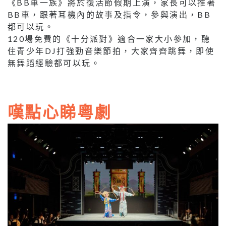
《BB車一族》將於復活節假期上演，家長可以推著
BB車，跟著耳機內的故事及指令，參與演出，BB
都可以玩。
120場免費的《十分派對》適合一家大小參加，聽
住青少年DJ打強勁音樂節拍，大家齊齊跳舞，即使
無舞蹈經驗都可以玩。
嘆點心睇粵劇