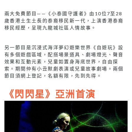
兩大免費節目——《小泰國守護者》由10位7至28
歲香港土生土長的泰裔移民新一代，上演香港泰裔
移民經歷，呈現九龍城社區人情故事。
另一節目是沉浸式海洋夢幻遊樂世界《自遊玩》設
有多個遊戲區域，配搭場景道具、劇場燈光、聲音
效果和互動元素，兒童如置身海底世界，自由探
索。期間仲有小丑默劇表演或兒童故事劇場。兩個
節目須網上登記，名額有限，先到先得。
《閃閃星》亞洲首演