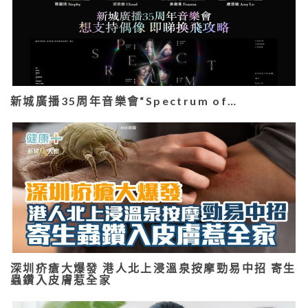
新城廣播35周年音樂會“Spectrum of…
深圳疥瘡大爆發 港人北上浸溫泉按摩勁易中招 寄生
蟲鑽入皮膚惹全家