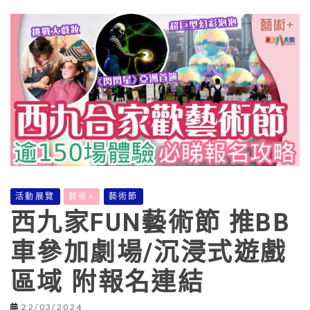
活動展覽
藝術+
藝術節
西九家FUN藝術節 推BB
車參加劇場/沉浸式遊戲
區域 附報名連結
22/03/2024