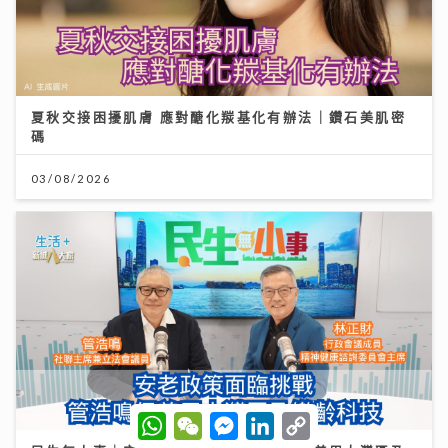
夏秋交接困擾肌膚 應對醣化羰基化有辦法｜鑽石美肌密
碼
03/08/2026
W
W
M
L
C
h
e
e
i
o