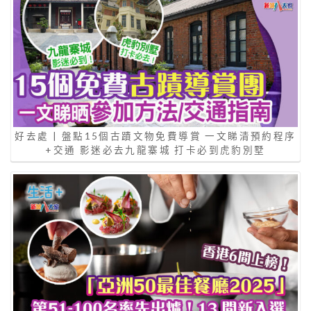
好去處 | 盤點15個古蹟文物免費導賞 一文睇清預約程序
+交通 影迷必去九龍寨城 打卡必到虎豹別墅