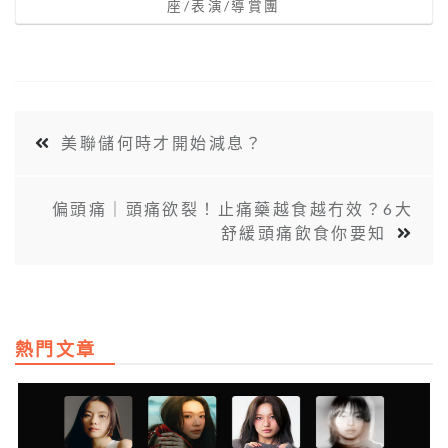
座/表演/導賞團
美聯儲何時才開始減息？
偏頭痛｜頭痛欲裂！止痛藥越食越冇效？6大
舒緩頭痛飲食你要知
熱門文章