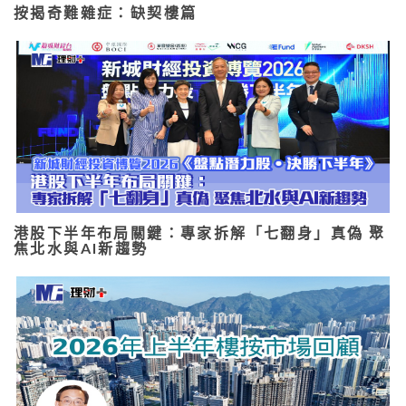
按揭奇難雜症：缺契樓篇
港股下半年布局關鍵：專家拆解「七翻身」真偽 聚
焦北水與AI新趨勢