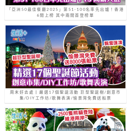
「亞洲50最佳餐廳2025」第51-100名率先出爐！香港
6間上榜 其中兩間首登榜單
周末好去處 | 嚴選17個聖誕活動 巨型聖誕樹/創意市
集/DIY工作坊/歌舞表演/愉景灣免費送船票