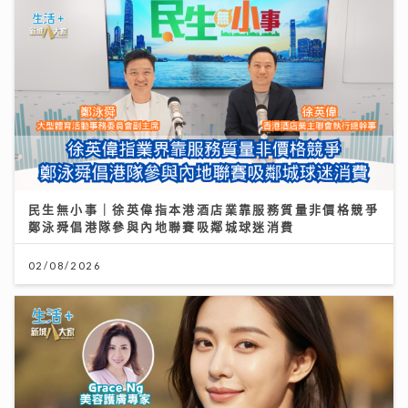
民生無小事｜徐英偉指本港酒店業靠服務質量非價格競爭
鄭泳舜倡港隊參與內地聯賽吸鄰城球迷消費
02/08/2026