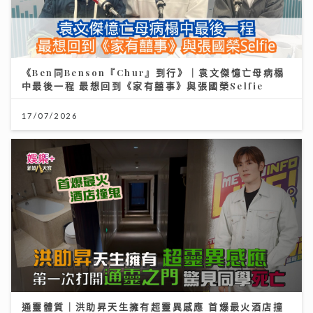
《Ben同Benson『Chur』到行》｜袁文傑憶亡母病榻
中最後一程 最想回到《家有囍事》與張國榮Selfie
17/07/2026
通靈體質｜洪助昇天生擁有超靈異感應 首爆最火酒店撞