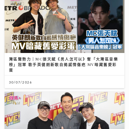
灣區聲勢力｜MC張天賦《男人怎可以》奪「大灣區音樂
榜」冠軍 歌手英健朗新歌自揭感情傷疤 MV暗藏舊愛彩
蛋
30/07/2026