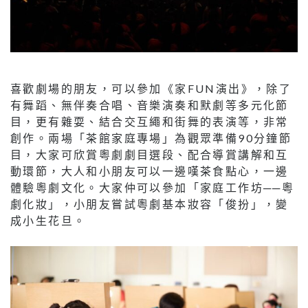
喜歡劇場的朋友，可以參加《家FUN演出》，除了
有舞蹈、無伴奏合唱、音樂演奏和默劇等多元化節
目，更有雜耍、結合交互繩和街舞的表演等，非常
創作。兩場「茶館家庭專場」為觀眾準備90分鐘節
目，大家可欣賞粵劇劇目選段、配合導賞講解和互
動環節，大人和小朋友可以一邊嘆茶食點心，一邊
體驗粵劇文化。大家仲可以參加「家庭工作坊──粵
劇化妝」，小朋友嘗試粵劇基本妝容「俊扮」，變
成小生花旦。