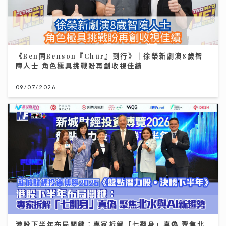
《Ben同Benson『Chur』到行》｜徐榮新劇演8歲智
障人士 角色極具挑戰盼再創收視佳績
09/07/2026
港股下半年布局關鍵：專家拆解「七翻身」真偽 聚焦北