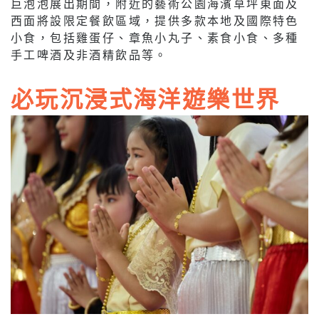
巨泡泡展出期間，附近的藝術公園海濱草坪東面及
西面將設限定餐飲區域，提供多款本地及國際特色
小食，包括雞蛋仔、章魚小丸子、素食小食、多種
手工啤酒及非酒精飲品等。
必玩沉浸式海洋遊樂世界