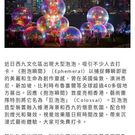
近日西九文化區出現大型泡泡，吸引不少人去打
卡。《抱泡瞬間》（Ephemeral）以捕捉轉瞬即逝
的美麗和生命為創作靈感，曾在英國倫敦、澳洲悉
尼、新加坡、比利時布魯塞爾等全球超過40多個地
方展出。因應《抱泡瞬間》首度亮相香港，藝術團
隊特別將它名為「巨泡泡」（Colossal）。巨泡泡
造型裝置融入維港海景和西九的愜意氛圍，配合特
別燈光和聲效，視覺效果隨日照時間改變，帶來沉
浸式藝術體驗，大家可免費打卡。