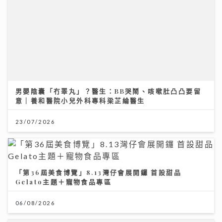
男嬰陰囊「冇睪丸」？醫生：BB哭鬧、咳嗽肚凸凸要留
意｜養和醫院小兒外科專科梁芷綸醫生
23/07/2026
「第36屆美食博覽」8.13灣仔會展開鑼 首設甜品
Gelato主題＋寵物食品專區
06/08/2026