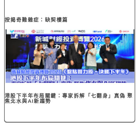
按揭奇難雜症：缺契樓篇
港股下半年布局關鍵：專家拆解「七翻身」真偽 聚
焦北水與AI新趨勢