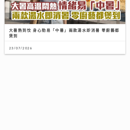
大暑熱到忟 身心勁易「中暑」兩款湯水即消暑 零廚藝都
大膽追夢 你一定成功！
煲到
04/08/2026
23/07/2026