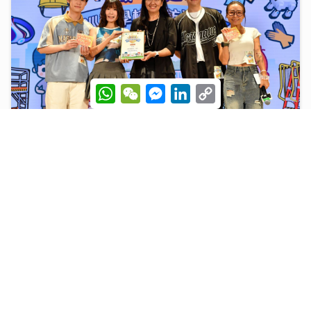
W
W
M
L
C
h
e
e
i
o
a
C
s
n
p
t
h
s
k
y
s
a
e
e
L
將軍澳播道書院-小學部
A
t
n
d
i
p
g
I
n
31/07/2026
p
e
n
k
r