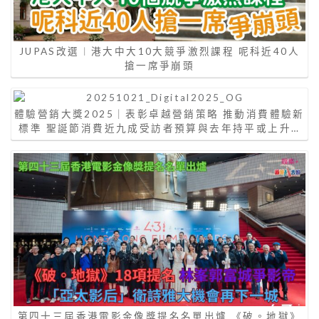
JUPAS改選︱港大中大10大競爭激烈課程 呢科近40人
搶一席爭崩頭
體驗營銷大獎2025｜表彰卓越營銷策略 推動消費體驗新
標準 聖誕節消費近九成受訪者預算與去年持平或上升…
第四十三屆香港電影金像獎提名名單出爐 《破。地獄》