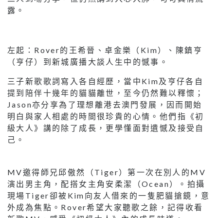
露。
左起：Rover的王希晉、卓金樂（Kim）、陳鎮亨
（亨仔）到新城廣播大談人生中的憾事。
三子新歌歌詞寫入各自經歷，當中Kim及亨仔各自
提到陪伴十幾年的貓貓離世，至今仍然難以釋懷；
Jason亦分享為了理想離港去澳門發展，因而開始
明白與家人相處的時間很珍貴的心情。他們指《初
級大人》講的除了成長，更學懂面對遺憾及接受自
己。
MV邀得師兄邱傲然（Tiger）第一次在別人的MV
演出男主角，配搭女主角安柔潔（Ocean）。拍攝
現場Tiger卻被Kim向友人借來的一隻肥貓搶鏡，意
外成為焦點。Rover希望大家聽歌之餘，記得收看