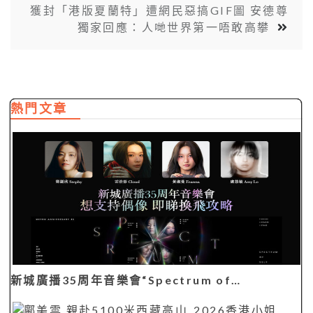
獲封「港版夏蘭特」遭網民惡搞GIF圖 安德尊
獨家回應：人哋世界第一唔敢高攀
熱門文章
新城廣播35周年音樂會“Spectrum of…