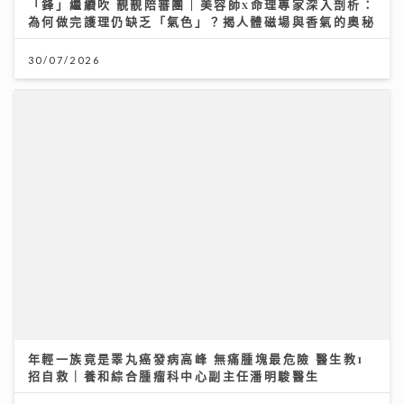
「鋒」繼續吹 靚靚陪審團 | 美容師x命理專家深入剖析：
為何做完護理仍缺乏「氣色」？揭人體磁場與香氣的奧秘
30/07/2026
年輕一族竟是睪丸癌發病高峰 無痛腫塊最危險 醫生教1
招自救｜養和綜合腫瘤科中心副主任潘明駿醫生