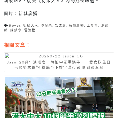
新歌MV，感受《初級大人》內的成長味道。
圖片：新城廣播
Rover
,
初級大人
,
卓金樂
,
安柔潔
,
新城廣播
,
王希晉
,
邱傲
然
,
陳鎮亨
,
雷濠權
相關文章：
Jason20週年演唱會｜陳柏宇尾場遇牛一 愛女送生日
卡順勢求養狗 粉絲台下排字滿心思 唱到眼濕濕