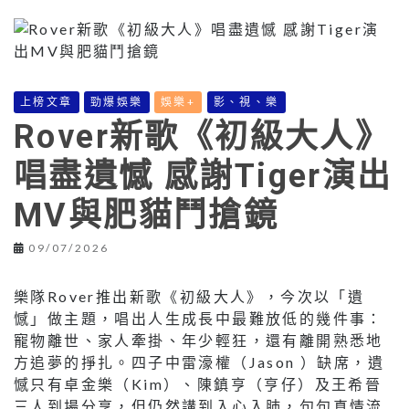
上榜文章
勁爆娛樂
娛樂+
影、視、樂
Rover新歌《初級大人》
唱盡遺憾 感謝Tiger演出
MV與肥貓鬥搶鏡
09/07/2026
樂隊Rover推出新歌《初級大人》，今次以「遺
憾」做主題，唱出人生成長中最難放低的幾件事：
寵物離世、家人牽掛、年少輕狂，還有離開熟悉地
方追夢的掙扎。四子中雷濠權（Jason ）缺席，遺
憾只有卓金樂（Kim）、陳鎮亨（亨仔）及王希晉
三人到場分享，但仍然講到入心入肺，句句真情流