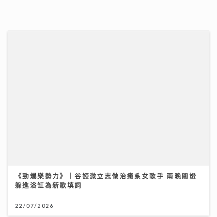
13/07/2026
《勁爆樂勢力》｜谷婭溦立志做治癒系女歌手 兩晚關燈
躲進浴缸為新歌填詞
22/07/2026