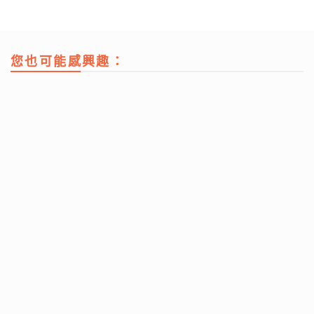
您也可能感興趣：
【妙「搜」仁心】視力被「偷走」無聲無息？中大教授拆
解青光眼復原新曙光