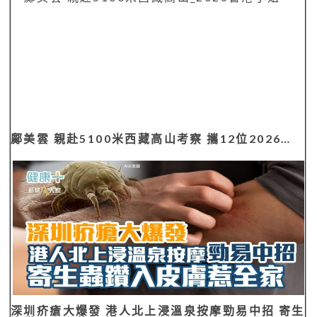
鄺美雲 親赴5100米西藏高山考察 攜12位2026…
深圳疥瘡大爆發 港人北上浸溫泉按摩勁易中招 寄生