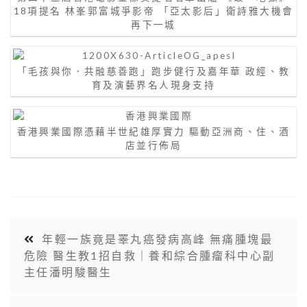
18項提名 林峯郭富城爭影帝 「亞太影后」衛詩雅大機會
再下一城
「毛孩與你．共融慈善跑」跑步健行及嘉年華 政經、教
育及演藝界名人現身支持
香港興業國際憑藉半世紀雄厚實力 驅動亞洲商、住、酒
店並行佈局
年輕一族竟是睪丸癌發病高峰 無痛腫塊最
危險 醫生教1招自救｜養和綜合腫瘤科中心副
主任潘明駿醫生