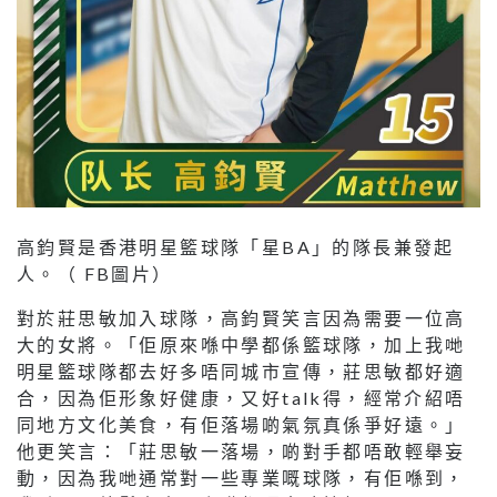
高鈞賢是香港明星籃球隊「星BA」的隊長兼發起
人。（ FB圖片）
對於莊思敏加入球隊，高鈞賢笑言因為需要一位高
大的女將。「佢原來喺中學都係籃球隊，加上我哋
明星籃球隊都去好多唔同城市宣傳，莊思敏都好適
合，因為佢形象好健康，又好talk得，經常介紹唔
同地方文化美食，有佢落場啲氣氛真係爭好遠。」
他更笑言：「莊思敏一落場，啲對手都唔敢輕舉妄
動，因為我哋通常對一些專業嘅球隊，有佢喺到，