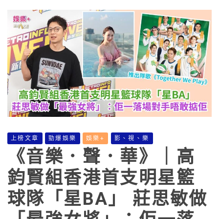
上榜文章
勁爆娛樂
娛樂+
影、視、樂
《音樂．聲．華》｜高
鈞賢組香港首支明星籃
球隊「星BA」 莊思敏做