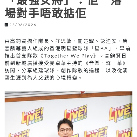
「最強女將」：佢一落
場對手唔敢掂佢
25/06/2026
由高鈞賢擔任隊長、莊思敏、關楚耀、彭迪安、唐
嘉麟等藝人組成的香港明星籃球隊「星BA」，早前
推出首支隊歌《Together We Play》。高鈞賢日
前到新城廣播接受麥卓華主持的《音樂．聲．華》
訪問，分享組建球隊、創作隊歌的過程，以及從演
藝生涯到為人父親的心境轉變。