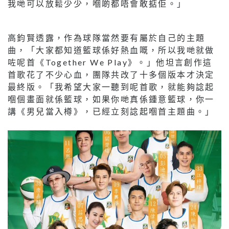
我哋可以放鬆少少，嗰啲都唔會敢掂佢。」
高鈞賢透露，作為球隊當然要有屬於自己的主題
曲，「大家都知道籃球係好熱血嘅，所以我哋就做
咗呢首《Together We Play》。」他坦言創作這
首歌花了不少心血，團隊共改了十多個版本才決定
最終版。「我希望大家一聽到呢首歌，就能夠諗起
嗰個畫面就係籃球，如果你哋真係鍾意籃球，你一
講《男兒當入樽》，已經立刻諗起嗰首主題曲。」