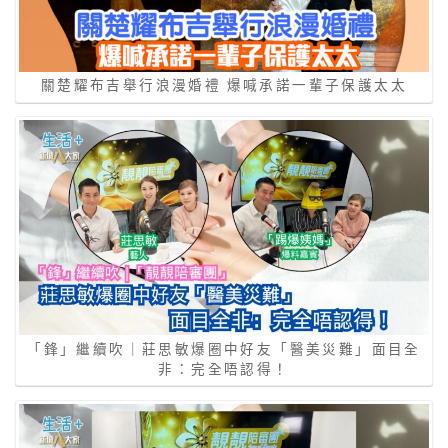
關楚耀布吉舉行浪漫婚禮 爆喊承諾一輩子保護太太
「鋒」繼續吹｜莊思敏爆圈中好友「醫美災難」面目全
非：完全唔認得！