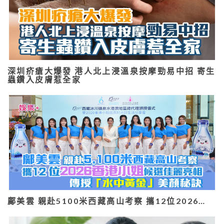
深圳疥瘡大爆發 港人北上浸溫泉按摩勁易中招 寄生
蟲鑽入皮膚惹全家
鄺美雲 親赴5100米西藏高山考察 攜12位2026…