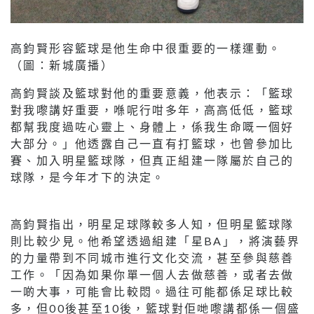
高鈞賢形容籃球是他生命中很重要的一樣運動。
（圖：新城廣播）
高鈞賢談及籃球對他的重要意義，他表示：「籃球
對我嚟講好重要，喺呢行咁多年，高高低低，籃球
都幫我度過咗心靈上、身體上，係我生命嘅一個好
大部分。」他透露自己一直有打籃球，也曾參加比
賽、加入明星籃球隊，但真正組建一隊屬於自己的
球隊，是今年才下的決定。
高鈞賢指出，明星足球隊較多人知，但明星籃球隊
則比較少見。他希望透過組建「星BA」，將演藝界
的力量帶到不同城市進行文化交流，甚至參與慈善
工作。「因為如果你單一個人去做慈善，或者去做
一啲大事，可能會比較悶。過往可能都係足球比較
多，但00後甚至10後，籃球對佢哋嚟講都係一個盛