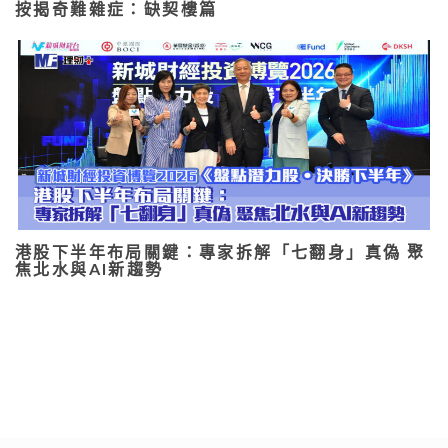
按揭奇難雜症：缺契樓篇
港股下半年布局關鍵：專家拆解「七翻身」真偽 聚
焦北水與AI新趨勢