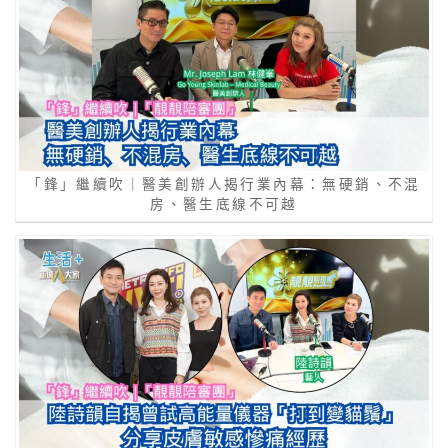
「鋒」繼續吹｜醫美創辦人揭行業內幕：無硬銷、不混
房、醫生底線不可越