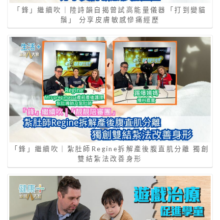
「鋒」繼續吹｜陸詩韻自揭曾試高能量儀器「打到變貓
鬚」 分享皮膚敏感慘痛經歷
「鋒」繼續吹｜紮肚師Regine拆解產後腹直肌分離 獨創
雙結紮法改善身形