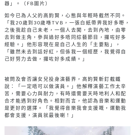
器」。（FB圖片）
如今已為人父的高鈞賢，心態與年輕時截然不同。
「我20歲到30歲喺TVB，一張白紙帶畀我好多嘢，
之後我趁自己未老，一個人去闖，去到內地，由零
去到做主角，參與過好多唔同綜藝節目，攞咗好多
經驗。」他形容現在是自己人生的「主要點」，
「雖然未去到話好紅，但係我一個經歷，我覺得自
己好努力去做，攞咗好多成績。」
被問及會否讓女兒投身演藝界，高鈞賢斬釘截鐵
說：「一定唔可以做演員。」他解釋演藝工作太辛
苦，需要心力與耐力，有時還需要天時地利人和配
合才能遇到好角色。相對而言，他認為音樂和運動
是更好的選擇。「我覺得音樂我會支援嘅，運動我
都會支援，演員就最後喇！」