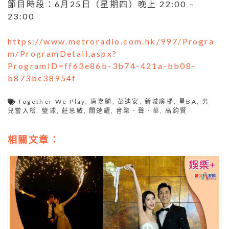
節目時段：6月25日（星期四）晚上 22:00 –
23:00
https://www.metroradio.com.hk/997/Progra
m/ProgramDetail.aspx?
ProgramID=ff63e86b-3b74-421a-bb08-
b873bc38954f
Together We Play
,
唐嘉麟
,
彭迪安
,
新城廣播
,
星BA
,
男
兒當入樽
,
籃球
,
莊思敏
,
關楚耀
,
音樂．聲．華
,
高鈞賢
相關文章：