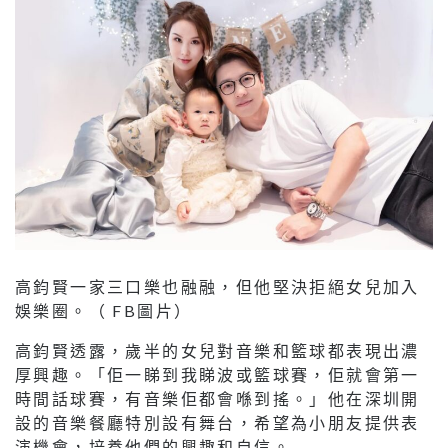
高鈞賢一家三口樂也融融，但他堅決拒絕女兒加入
娛樂圈。（ FB圖片）
高鈞賢透露，歲半的女兒對音樂和籃球都表現出濃
厚興趣。「佢一睇到我睇波或籃球賽，佢就會第一
時間話球賽，有音樂佢都會喺到搖。」他在深圳開
設的音樂餐廳特別設有舞台，希望為小朋友提供表
演機會，培養他們的興趣和自信。