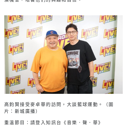
高鈞賢接受麥卓華的訪問，大談籃球運動。（圖
片：新城廣播）
重溫節目：請登入知訊台《音樂．聲．華》