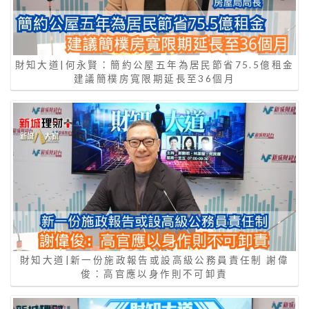
財知大道|何永賢：簡約公屋五年為居民節省75.5億租金
建議簡樸房寬限期延長至36個月
財知大道|新一份施政報告或設高級公務員責任制 謝偉
俊：高官應以身作則不可卸責