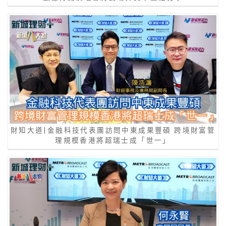
財知大道|金融科技代表團訪問中東成果豐碩 跨境財富管
理規模香港將超瑞士成「世一」