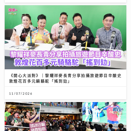
《開心大派對》｜黎耀祥麥長青分享拍攝旅遊節目辛酸史
敦煌花百多元騎駱駝「搖到攰」
11/07/2026