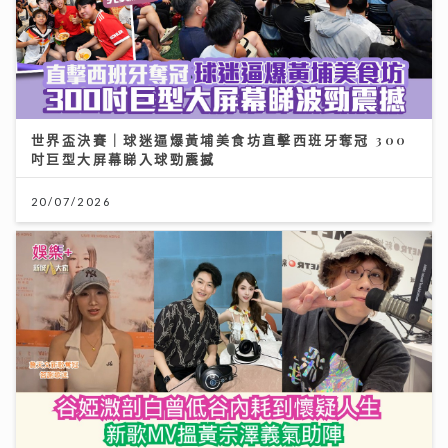
世界盃決賽｜球迷逼爆黃埔美食坊直擊西班牙奪冠 300
吋巨型大屏幕睇入球勁震撼
20/07/2026