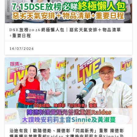
DSE放榜2026終極懶人包｜惡劣天氣安排＋物品清單
+重要日程
14/07/2026
沿途有我｜歐陽德勛、陳德彰「同屆新秀」重聚 陳德彰
爆黃耀光曾邀重組Raidas 大讚晚安莉莉主音Sinnie及