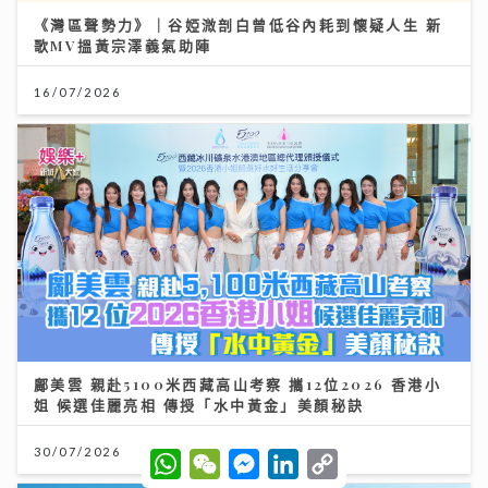
《灣區聲勢力》｜谷婭溦剖白曾低谷內耗到懷疑人生 新
歌MV搵黃宗澤義氣助陣
16/07/2026
鄺美雲 親赴5100米西藏高山考察 攜12位2026 香港小
姐 候選佳麗亮相 傳授「水中黃金」美顏秘訣
30/07/2026
W
W
M
L
C
h
e
e
i
o