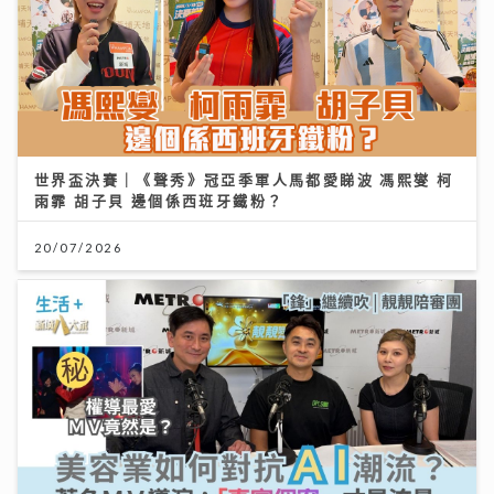
世界盃決賽｜《聲秀》冠亞季軍人馬都愛睇波 馮熙燮 柯
雨霏 胡子貝 邊個係西班牙鐵粉？
20/07/2026