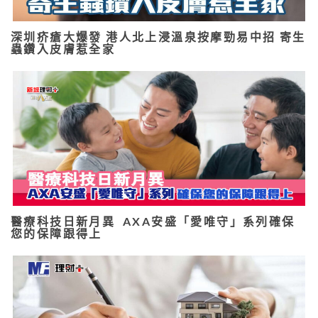
深圳疥瘡大爆發 港人北上浸溫泉按摩勁易中招 寄生
蟲鑽入皮膚惹全家
醫療科技日新月異 AXA安盛「愛唯守」系列確保
您的保障跟得上