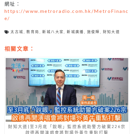
網址：
https://www.metroradio.com.hk/MetroFinanc
e/
太古城
,
教育局
,
新城八大家
,
新城廣播
,
施俊輝
,
財知大道
相關文章：
財知大道|至3月底「銳眼」監控系統助警方破案226宗
啟德再開演唱會將對場外黃牛重點打擊