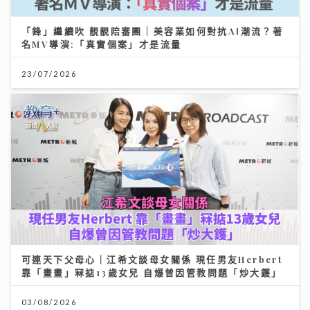
「鋒」繼續吹 靚靚陪審團 | 美容業如何對抗AI潮流？著
名MV導演:「真實個案」才是流量
23/07/2026
可連天下父母心｜江希文談母女關係 現任男友Herbert
靠「畫畫」冧掂13歲女兒 自爆曾因管教問題「炒大鑊」
03/08/2026