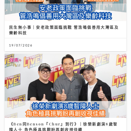
民生無小事｜安老政策面臨挑戰 管浩鳴倡善用大灣區及
樂齡科技
19/07/2026
《Ben同Benson『Chur』到行》｜徐榮新劇演8歲智
障人士 角色極具挑戰盼再創收視佳績