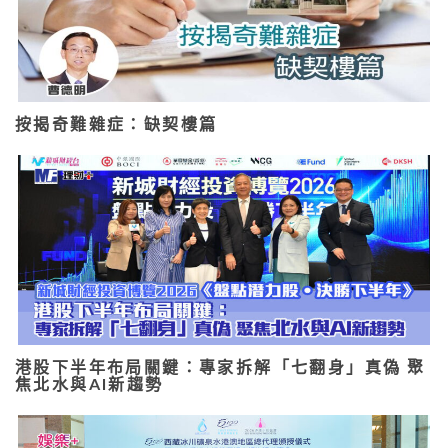
按揭奇難雜症：缺契樓篇
港股下半年布局關鍵：專家拆解「七翻身」真偽 聚
焦北水與AI新趨勢