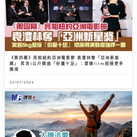
《第四幕》亮相紐約亞洲電影節 袁澧林奪「亞洲新星
獎」 笑言5公斤獎座「份量十足」：要操Gym迎接更多
獎項
25/07/2026