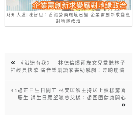
財知大道|陳智思：香港營商環境已變 企業需創新求變應
對地緣政治
《沿途有我》｜林德信爆兩歲女兒愛聽林子
祥經典快歌 演音樂劇讀家書勁感觸：差啲崩潰
41歲正日生日開工 林奕匡獲主持送上蛋糕驚喜
慶生 講生日願望曬慈父樣：想囝囝健康開心