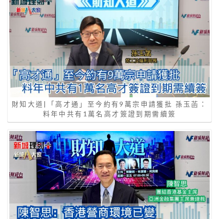
財知大道|「高才通」至今約有9萬宗申請獲批 孫玉菡：
料年中共有1萬名高才簽證到期需續簽