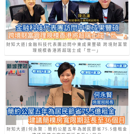
財知大道|金融科技代表團訪問中東成果豐碩 跨境財富管
理規模香港將超瑞士成「世一」
財知大道|何永賢：簡約公屋五年為居民節省75.5億租金