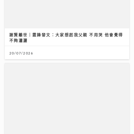
謝賢離世｜霆鋒發文：大家想起我父親 不用哭 他會覺得
不夠瀟灑
20/07/2026
《寵愛您》｜葉巧琳親揭變身100%貓奴歷程 瞓覺被咬
頭髮無奈要戴頭套