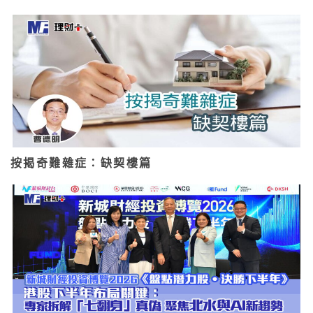
按揭奇難雜症：缺契樓篇