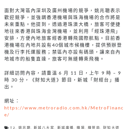
面對大灣區內深圳及廣州機場的競爭，姚兆聰表示
歡迎競爭，並強調香港機場與珠海機場的合作將是
未來重點。他提到，透過港珠澳大橋，旅客可便捷
地往來香港與珠海金灣機場，並利用「經珠港飛」
安排，方便內地旅客經香港轉飛國際航點。目前香
港機場在內地共設有40個城市候機樓，提供預辦登
機及行李托運服務；禁區內亦設有碼頭，讓來自內
地城市的船隻直達，旅客可無縫轉乘飛機。
詳細訪問內容，請重溫 6 月 11 日，上午 9 時 – 9
時 30 分，《財知大道》節目，新城「財經台」播
出。
網址：
https://www.metroradio.com.hk/MetroFinanc
e/
T2
,
姚兆聰
,
新城八大家
,
新城廣播
,
機場
,
機管局
,
財知大道