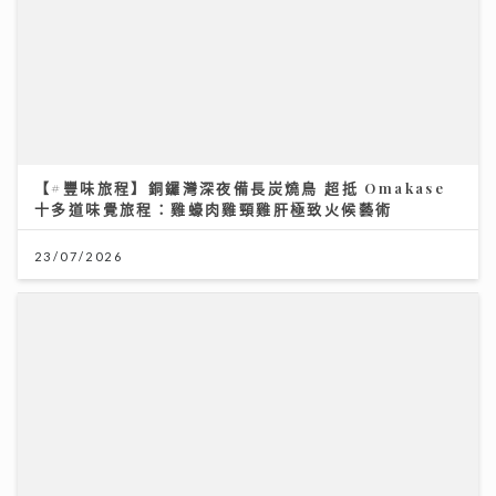
【#豐味旅程】銅鑼灣深夜備長炭燒鳥 超抵 Omakase
十多道味覺旅程：雞蠔肉雞頸雞肝極致火候藝術
23/07/2026