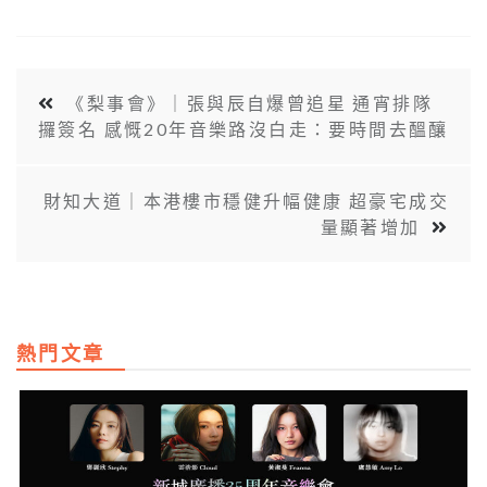
《梨事會》｜張與辰自爆曾追星 通宵排隊
攞簽名 感慨20年音樂路沒白走：要時間去醞釀
財知大道｜本港樓市穩健升幅健康 超豪宅成交
量顯著增加
熱門文章