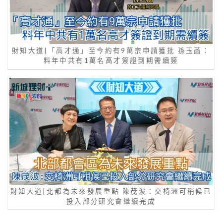
財知大道|「高才通」至今約有9萬宗申請獲批 孫玉菡：
料年中共有1萬名高才簽證到期需續簽
財知大道|北都為未來發展重點 陳茂波：交椅洲可稍候已
投入部分研究會繼續完成