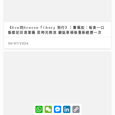
《Ben同Benson『Chur』到行》｜寶珮如：每食一口
飯都記住袁潔儀 若時光倒流 願返車禍後重新經歷一次
30/07/2026
W
W
M
L
C
h
e
e
i
o
AXA 安盛嶄新三步財富管理方案 迎接長壽年代