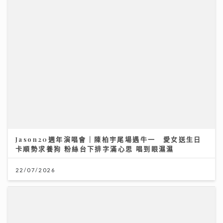
Jason20週年演唱會｜陳柏宇尾場遇牛一 愛女送生日
卡順勢求養狗 粉絲台下排字滿心思 唱到眼濕濕
22/07/2026