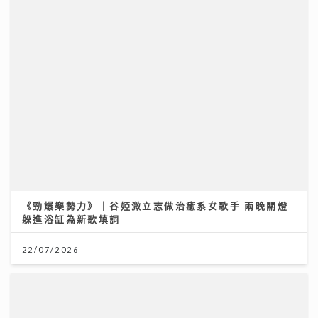
《勁爆樂勢力》｜谷婭溦立志做治癒系女歌手 兩晚關燈
躲進浴缸為新歌填詞
22/07/2026