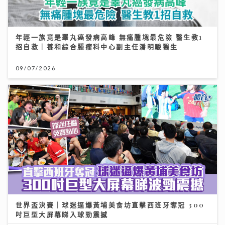
年輕一族竟是睪丸癌發病高峰 無痛腫塊最危險 醫生教1
招自救｜養和綜合腫瘤科中心副主任潘明駿醫生
09/07/2026
世界盃決賽｜球迷逼爆黃埔美食坊直擊西班牙奪冠 300
吋巨型大屏幕睇入球勁震撼