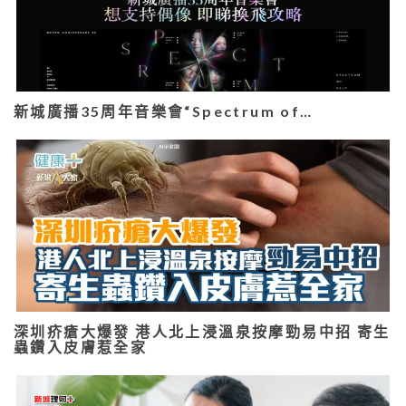
新城廣播35周年音樂會“Spectrum of…
深圳疥瘡大爆發 港人北上浸溫泉按摩勁易中招 寄生
蟲鑽入皮膚惹全家