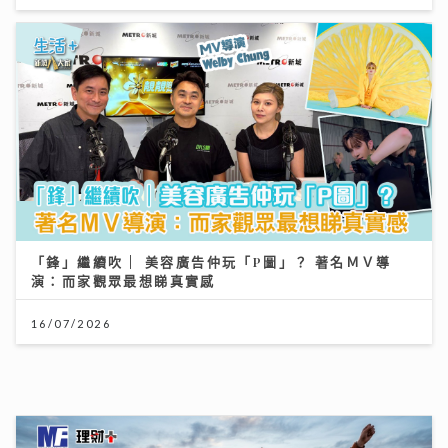
「鋒」繼續吹 | 美容廣告仲玩「P圖」？ 著名ＭＶ導
演：而家觀眾最想睇真實感
16/07/2026