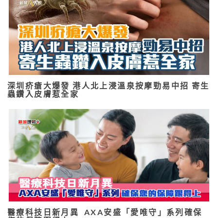
深圳疥瘡大爆發 港人北上浸溫泉按摩勁易中招 寄生
蟲鑽入皮膚惹全家
醫療科技日新月異 AXA安盛「愛唯守」系列確保