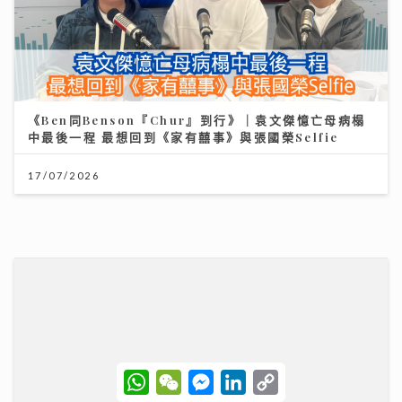
《Ben同Benson『Chur』到行》｜袁文傑憶亡母病榻
中最後一程 最想回到《家有囍事》與張國榮Selfie
17/07/2026
沿途有我｜歐陽德勛、陳德彰「同屆新秀」重聚 陳德彰
爆黃耀光曾邀重組Raidas 大讚晚安莉莉主音Sinnie及
黃淑蔓
W
W
M
L
C
23/07/2026
h
e
e
i
o