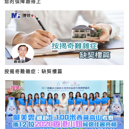
您的保障跟得上
按揭奇難雜症：缺契樓篇