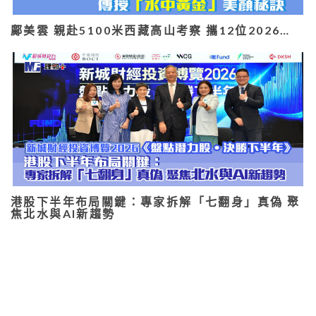
鄺美雲 親赴5100米西藏高山考察 攜12位2026…
港股下半年布局關鍵：專家拆解「七翻身」真偽 聚
焦北水與AI新趨勢