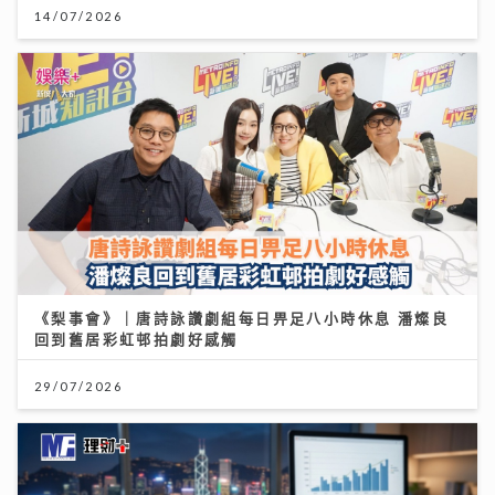
14/07/2026
《梨事會》｜唐詩詠讚劇組每日畀足八小時休息 潘燦良
回到舊居彩虹邨拍劇好感觸
29/07/2026