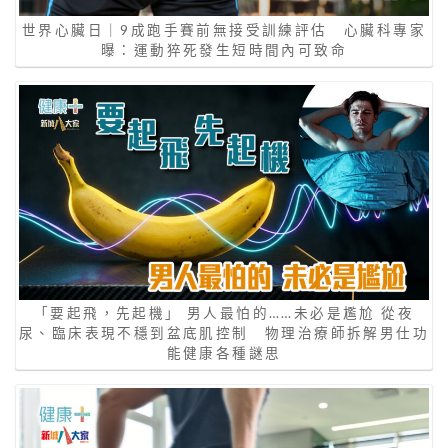
世界心臟日｜9成跑手賽前無接受訓練評估 心臟科專家
曝：運動猝死發生短時間內可致命
「要起飛，先起機」 男人最怕的……未必是尷尬 從夜
尿、臨床表現不穩到盆底肌控制 物理治療師拆解男仕功
能健康各種謎思