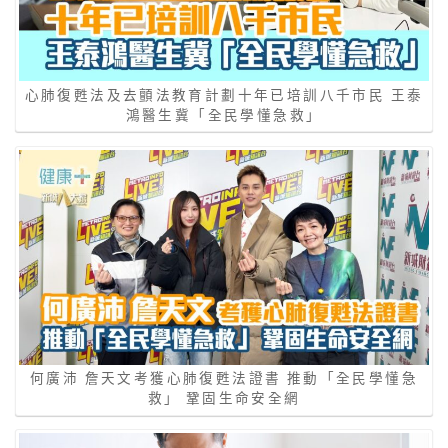
心肺復甦法及去顫法教育計劃十年已培訓八千市民 王泰
鴻醫生冀「全民學懂急救」
何廣沛 詹天文考獲心肺復甦法證書 推動「全民學懂急
救」 鞏固生命安全網