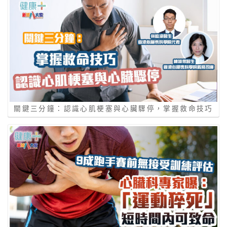
關鍵三分鐘：認識心肌梗塞與心臟驟停，掌握救命技巧