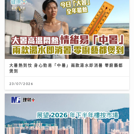
大暑熱到忟 身心勁易「中暑」兩款湯水即消暑 零廚藝都
煲到
23/07/2026