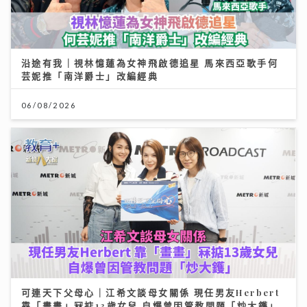
沿途有我｜視林憶蓮為女神飛啟德追星 馬來西亞歌手何
芸妮推「南洋爵士」改編經典
06/08/2026
可連天下父母心｜江希文談母女關係 現任男友Herbert
靠「畫畫」冧掂13歲女兒 自爆曾因管教問題「炒大鑊」