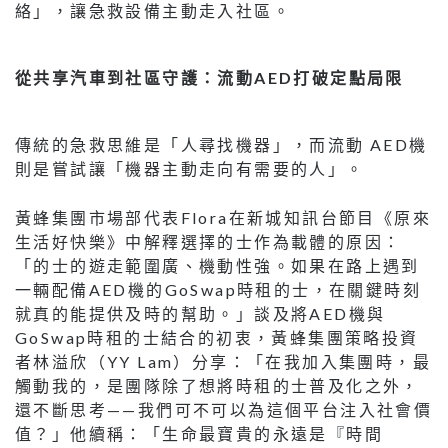
絡」，讓急救設備主動走入社區。
從共享汽車到社區守護：流動AED打破定點局限
傳統的急救思維是「人尋找機器」，而流動 AED機
則是嘗試讓「機器主動走向有需要的人」。
黃蜂集團市場部代表Flora在新城知訊台節目《原來
生活好快樂》中解釋選擇的士作為載體的原因：
「的士的遊走範圍廣、機動性強。如果在路上遇到
一輛配備AED機的GoSwap時租的士，在關鍵時刻
就真的能提供及時的幫助。」談及將AED機與
GoSwap時租的士結合的初衷，黃蜂集團策略投資
者林溢欣（YY Lam）分享：「在我加入集團時，最
觸動我的，是團隊除了想將時租的士普及化之外，
還不斷思考——我們可不可以為這個平台注入社會價
值？」他續稱：「生命最寶貴的永遠是『時間