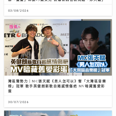
03/08/2026
灣區聲勢力｜MC張天賦《男人怎可以》奪「大灣區音樂
榜」冠軍 歌手英健朗新歌自揭感情傷疤 MV暗藏舊愛彩
蛋
30/07/2026