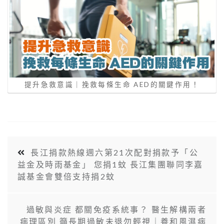
提升急救意識｜挽救每條生命 AED的關鍵作用！
長江捐款熱線週六第21次配對捐款予「公
益金及時雨基金」 您捐1蚊 長江集團聯同李嘉
誠基金會雙倍支持捐2蚊
過敏與炎症 都關免疫系統事？ 醫生解構兩者
病理區別 籲長期過敏未退勿輕視｜養和風濕病