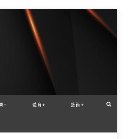
樂+
體育+
藝術+