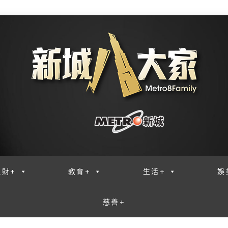
理財+
教育+
生活+
娛
慈善+