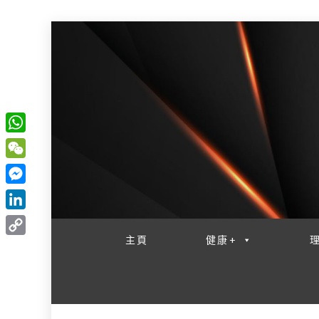
W
一網睇盡 八家大成
h
W
a
e
M
t
C
e
L
s
h
s
i
主頁
健康+
A
C
a
s
n
p
o
t
e
k
p
p
n
e
y
g
d