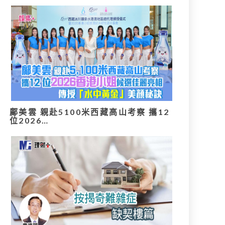
鄺美雲 親赴5100米西藏高山考察 攜12
位2026…