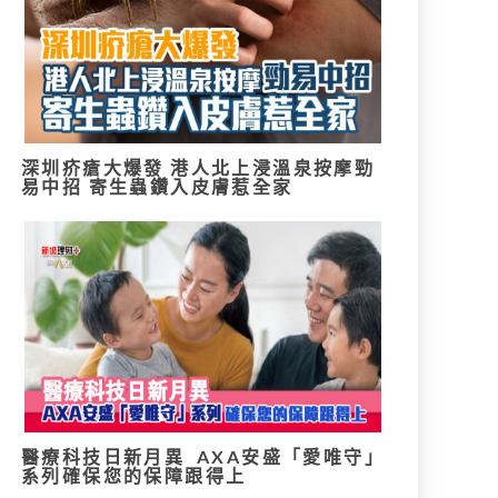
深圳疥瘡大爆發 港人北上浸溫泉按摩勁
易中招 寄生蟲鑽入皮膚惹全家
醫療科技日新月異 AXA安盛「愛唯守」
系列確保您的保障跟得上