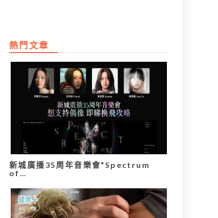
熱門文章
新城廣播35周年音樂會“Spectrum
of…