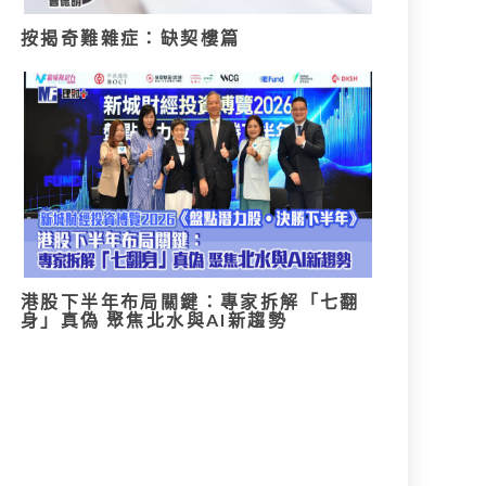
按揭奇難雜症：缺契樓篇
港股下半年布局關鍵：專家拆解「七翻
身」真偽 聚焦北水與AI新趨勢