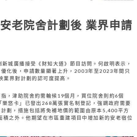
安老院舍計劃後 業界申請
到新城廣播接受《財知大道》節目訪問。何啟明表示，
化後，申請數量顯著上升，2003年至2023年間只
反映業界對計劃的認可度提高。
指，津助院舍約需輪候19個月，買位院舍則約6個
「樂悠卡」已發出268萬張實名制登記，強調政府需要
計劃，措施包括將免補地價的範圍由原本5,400平方
樓面面積之外。他期望在市區重建項目中增加新的安老宿位