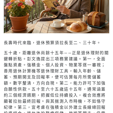
長壽時代來臨，退休預算須拉長至二、三十年。
五十歲，距離退休尚餘十五年——正是退休理財的關
鍵轉折點。彭文逸提出三項務實建議。第一，全面
盤點資產。強積金、個人投資、物業等逐一審視；
善用退休計算機等退休理財工具，輸入年齡、儲
蓄、預期開支及回報率，便可估算每月所需儲蓄
額。數字釐清，方向自現。第二，能力許可下加強
自願性供款。五十至六十五歲這十五年，通常涵蓋
約三個經濟週期，把握低位持續投入，複合效應將
顯著拉抬最終回報。與其揣測入市時機，不如恪守
紀律。第三，宜考慮在強積金以外建立長線總回報