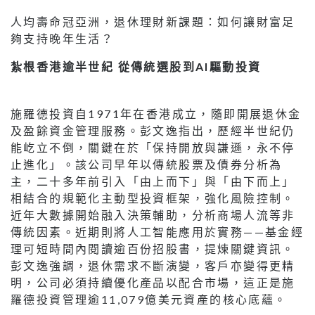
人均壽命冠亞洲，退休理財新課題：如何讓財富足
夠支持晚年生活？
紮根香港逾半世紀 從傳統選股到AI驅動投資
施羅德投資自1971年在香港成立，隨即開展退休金
及盈餘資金管理服務。彭文逸指出，歷經半世紀仍
能屹立不倒，關鍵在於「保持開放與謙遜，永不停
止進化」。該公司早年以傳統股票及債券分析為
主，二十多年前引入「由上而下」與「由下而上」
相結合的規範化主動型投資框架，強化風險控制。
近年大數據開始融入決策輔助，分析商場人流等非
傳統因素。近期則將人工智能應用於實務——基金經
理可短時間內閱讀逾百份招股書，提煉關鍵資訊。
彭文逸強調，退休需求不斷演變，客戶亦變得更精
明，公司必須持續優化產品以配合市場，這正是施
羅德投資管理逾11,079億美元資產的核心底蘊。