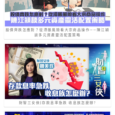
股債齊跌怎應對？從滯脹風險看大宗商品操作——陳江穎
談多元資產靈活配置策略
財智三女俠|存款息率急跌 收息族怎麼辦?