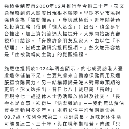
強積金制度自2000年12月推行至今逾二十年，彭文
逸觀察到港人態度出現根本轉變。早期不少市民視
強積金為「被動儲蓄」，參與感極低。近年隨著預
設投資策略（俗稱「懶人基金」）出台、積金易平
台推出，加上資訊流通大幅提升，大眾開始認真審
視戶口結餘。「身邊許多朋友及家人，由以往『不
想理』，變成主動研究投資選項。」彭文逸形容這
是「由被動轉向主動」的覺醒過程。
施羅德投資於2024年調查顯示，約七成受訪港人憂
慮退休儲備不足，主要焦慮來自醫療保健費用及通
脹蠶食購買力。另一結構轉變是港人對壽命預期的
更新。彭文逸指出，昔日七八十歲已屬「高齡」，
但現今七十歲退休人士仍活躍於旅遊及社交。「長
壽本是喜事，卻衍生『快樂難題』——我們無法預估
資金需動用多少年。」本港女性平均預期壽命達
88.7歲，位列全球第三、亞洲最長，意味退休生活
可能長達二、三十年，與在職年期相若。傳統「只