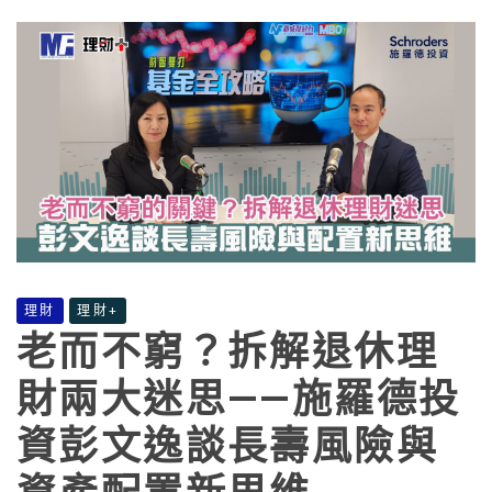
理財
理財+
老而不窮？拆解退休理
財兩大迷思——施羅德投
資彭文逸談長壽風險與