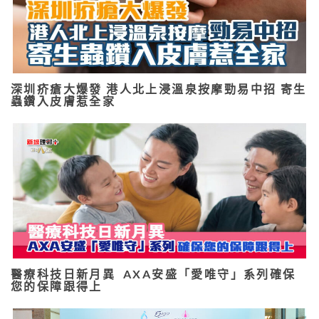
深圳疥瘡大爆發 港人北上浸溫泉按摩勁易中招 寄生
蟲鑽入皮膚惹全家
醫療科技日新月異 AXA安盛「愛唯守」系列確保
您的保障跟得上