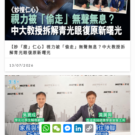
【妙「搜」仁心】視力被「偷走」無聲無息？中大教授拆
解青光眼復原新曙光
13/07/2026
W
W
M
L
C
h
e
e
i
o