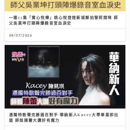
一連13集「賞心悅樂」姚心悅登陸新城夥拍黎莉開咪 師
父吳業坤打頭陣爆錄音室血淚史
08/07/2026
憑獨特歌聲完勝過百對手 華納新人Kacey大學畢業即出
道 師姐陳蕾大讚好有魔力