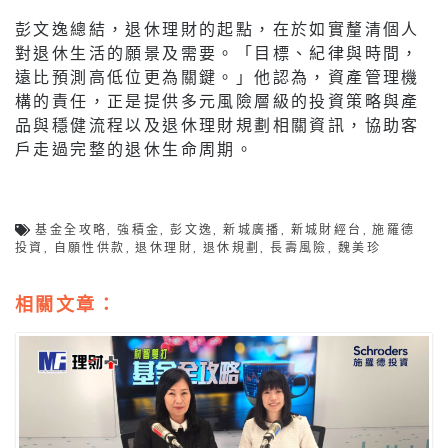
彭文逸總結，退休理財的起點，在於如實釐清個人
對退休生活的願景及需要。「目標、紀律與時間，
遠比預測高低位更為關鍵。」他認為，資產管理機
構的責任，正是提供多元風險層級的投資策略與產
品與穩健流程以及退休理財規劃相關資訊，協助客
戶走過完整的退休生命周期。
基金全攻略
,
強積金
,
彭文逸
,
新城廣播
,
新城財經台
,
施羅德
投資
,
自願性供款
,
退休理財
,
退休規劃
,
長壽風險
,
魏美珍
相關文章：