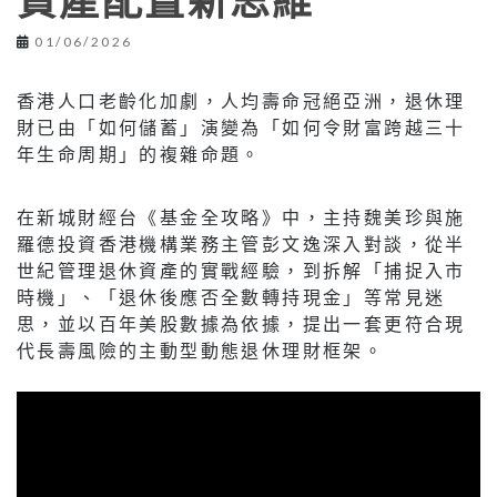
資產配置新思維
01/06/2026
香港人口老齡化加劇，人均壽命冠絕亞洲，退休理
財已由「如何儲蓄」演變為「如何令財富跨越三十
年生命周期」的複雜命題。
在新城財經台《基金全攻略》中，主持魏美珍與施
羅德投資香港機構業務主管彭文逸深入對談，從半
世紀管理退休資產的實戰經驗，到拆解「捕捉入市
時機」、「退休後應否全數轉持現金」等常見迷
思，並以百年美股數據為依據，提出一套更符合現
代長壽風險的主動型動態退休理財框架。