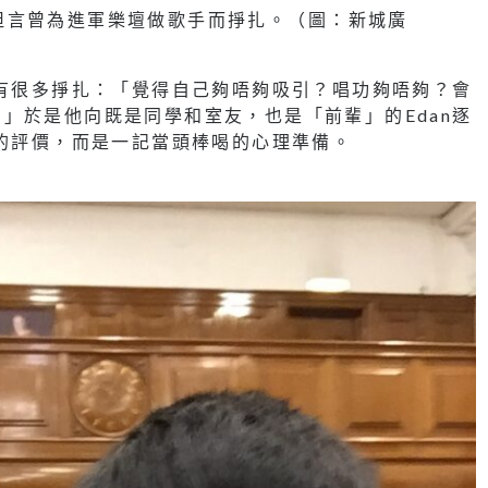
，坦言曾為進軍樂壇做歌手而掙扎。（圖：新城廣
心有很多掙扎：「覺得自己夠唔夠吸引？唱功夠唔夠？會
」於是他向既是同學和室友，也是「前輩」的Edan逐
上的評價，而是一記當頭棒喝的心理準備。