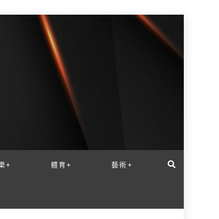
樂+
體育+
藝術+