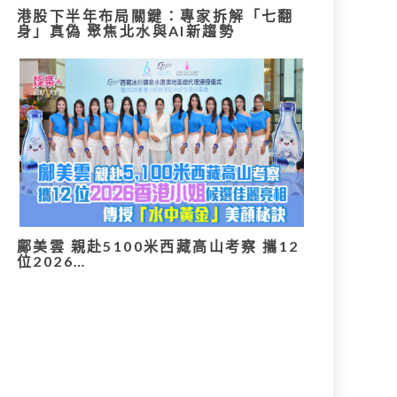
港股下半年布局關鍵：專家拆解「七翻
身」真偽 聚焦北水與AI新趨勢
鄺美雲 親赴5100米西藏高山考察 攜12
位2026…