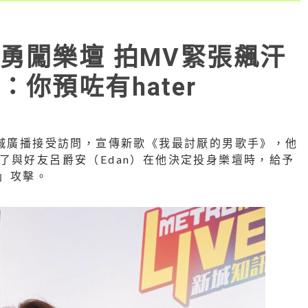
勇闖樂壇 拍MV緊張飆汗
你預咗有hater
新城廣播接受訪問，宣傳新歌《我最討厭的男歌手》，他
了與好友呂爵安（Edan）在他決定投身樂壇時，給予
r」攻擊。