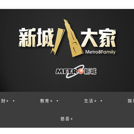
理財+
教育+
生活+
娛
慈善+