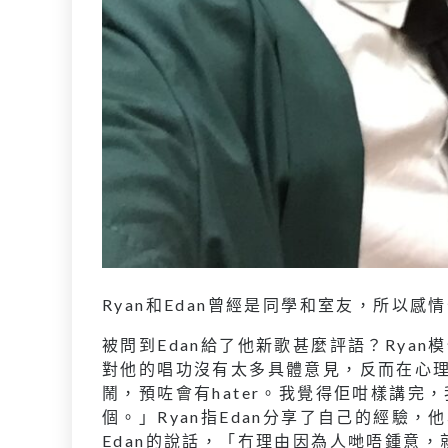
Ryan和Edan曾經是同學和室友，所以感
被問到Edan給了他新歌甚麼評語？Rya
對他的唱功沒有太多具體意見，反而在心
鬧，預咗會有hater。我覺得佢咁樣講
個。」Ryan指Edan分享了自己的經驗，
Edan的說話，「冇理由因為人哋唔鍾意