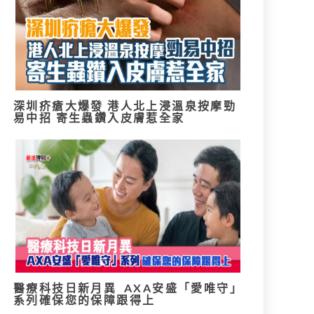
深圳疥瘡大爆發 港人北上浸溫泉按摩勁
易中招 寄生蟲鑽入皮膚惹全家
醫療科技日新月異 AXA安盛「愛唯守」
系列確保您的保障跟得上