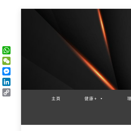
W
一網睇盡 八家大成
h
W
a
e
M
t
C
e
L
s
h
s
i
主頁
健康+
A
C
a
s
n
p
o
t
e
k
p
p
n
e
y
g
d