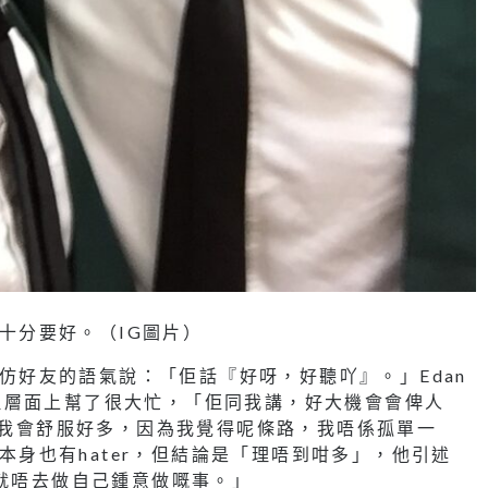
情十分要好。（IG圖片）
n模仿好友的語氣說：「佢話『好呀，好聽吖』。」Edan
理層面上幫了很大忙，「佢同我講，好大機會會俾人
完，我會舒服好多，因為我覺得呢條路，我唔係孤單一
他本身也有hater，但結論是「理唔到咁多」，他引述
，就唔去做自己鍾意做嘅事。」