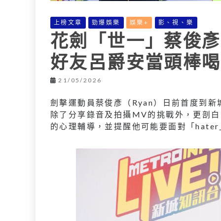
上榜文章
勁爆娛樂
娛樂+
影、視、樂
花劍「世一」蔡俊彥
好友呂爵安當頭棒喝：
21/05/2026
劍擊運動員蔡俊彥（Ryan）日前首度到
除了分享錄音及拍攝MV的挑戰外，更剖白
的心理輔導，並提醒他可能要面對「hate