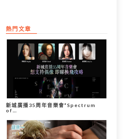
熱門文章
新城廣播35周年音樂會“Spectrum
of…