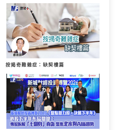
按揭奇難雜症：缺契樓篇