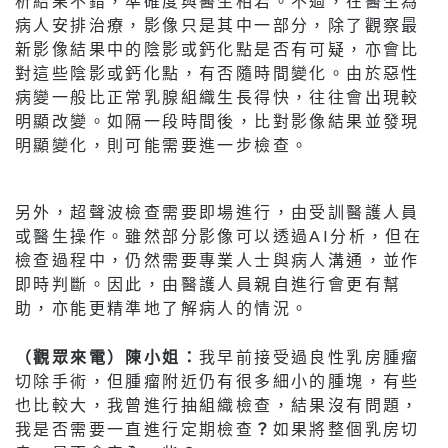
析結果不錯，準確度與醫生相若。不過，在醫生為
病人安排治療，影像只是其中一部分，除了觀察最
新影像結果中的陰影或鈣化點是否有可疑，亦會比
對這些陰影或鈣化點，有否隨時間變化。由於惡性
病變一般比正常乳腺組織生長得快，往往會出現較
明顯改變。如隔一段時間後，比對影像結果並發現
明顯變化，則可能需要進一步檢查。
另外，超聲波檢查需要即場進行，由受訓醫護人員
或醫生操作。雖然部分影像可以透過AI分析，但在
檢查過程中，仍然需要專業人士與病人溝通，並作
即時判斷。因此，由醫護人員親自進行會更有幫
助，亦能更精準地了解病人的情況。
（觀眾來電）陳小姐：
我早前接受過良性乳房腫瘤
切除手術，但腫瘤附近仍有很多細小的腫塊，有些
也比較大，我曾進行抽組織檢查，結果沒有問題，
我是否需要一直進行定期檢查
？
如果將整個乳房切