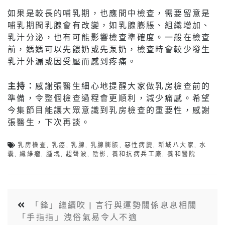
如果是較長的哺乳期，也應間中檢查，需要留意是
哺乳期間乳腺會有改變，如乳腺膨脹、組織增加、
乳汁分泌，也有可能影響檢查準確度。一般在檢查
前，媽媽可以先餵奶或先泵奶，檢查時會較少發生
乳汁外漏或因受壓而感到疼痛。
主持：
感謝張醫生細心地提醒大家做乳房檢查前的
準備，令整個檢查過程會更順利，減少痛感。希望
今集節目能讓大眾意識到乳房檢查的重要性，感謝
張醫生，下次再談。
乳房檢查
,
乳癌
,
乳腺
,
乳腺膨脹
,
惡性病變
,
新城八大家
,
水
囊
,
纖維瘤
,
腫塊
,
超聲波
,
陰影
,
養和抗病兵工廠
,
養和醫院
「鋒」繼續吹 | 言行與運勢關係息息相關
「手指指」洩俗氣易令人不適