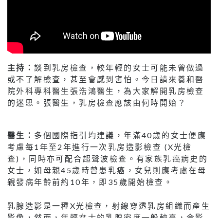
主持：
談到乳房檢查，較年輕的女士可能未曾做過
或不了解檢查，甚至會感到害怕。今日請來養和醫
院外科專科醫生張浩鴻醫生，為大家解開乳房檢查
的迷思。張醫生，乳房檢查應該由何時開始？
醫生：
多個國際指引均建議，年滿40歲的女士便應
考慮每1年至2年進行一次乳房造影檢查 (X光檢
查)，同時亦可配合超聲波檢查。有家族乳癌病史的
女士，如母親45歲時曾患乳癌，女兒則應考慮在母
親發病年齡前約10年，即35歲開始檢查。
乳腺造影是一種X光檢查，射線穿透乳房組織而產生
影像，然而，年輕女士的乳腺密度一般較高，令影