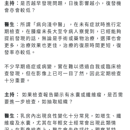
主持：
是否越早發現問題，日後影響越小，復發機
會亦會較低？
醫生
：所謂「病向淺中醫」，在未有症狀時進行定
期檢查，在腫瘤未長大至令病人察覺到，已經能夠
提前發現的話，無論是手術或藥物治療，選擇也會
更多，治療效果也更佳，治療的復原時間更短，復
發率亦較低。
不少早期癌症或病變，實在難以透過自我或臨床檢
查發現，但在影像上已可一目了然，因此定期檢查
十分重要。
主持：
如果檢查報告顯示有水囊或纖維瘤，是否需
要進一步檢查，如抽取組織？
醫生：
乳房內出現良性變化十分常見，如增生、纖
維瘤及水囊，尤其在年輕女士經常會出現此類情
況。在影像檢查上，醫生會先作評估，觀察其特