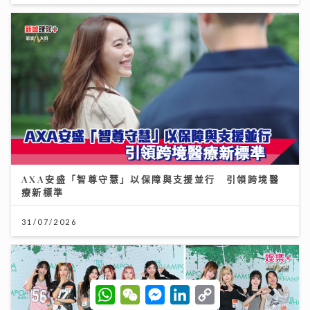
AXA安盛「智尊守慧」以保障與支援並行 引領跨境醫
療新標準
31/07/2026
W
W
M
L
C
h
e
e
i
o