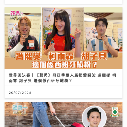
世界盃決賽｜《聲秀》冠亞季軍人馬都愛睇波 馮熙燮 柯
雨霏 胡子貝 邊個係西班牙鐵粉？
20/07/2026