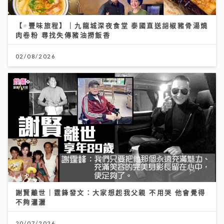
【#豐味旅程】｜九龍城深夜食堂 泰國直送胡椒豬骨湯燒
肉卷粉 尋找失傳豬油撈飯香
02/08/2026
謝賢離世｜霆鋒發文：大家想起我父親 不用哭 他會覺得
不夠瀟灑
20/07/2026