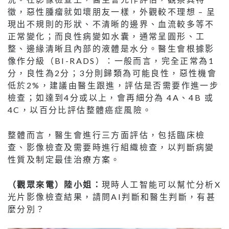
徵，惡性腫瘤就如壞朋友一樣，外觀較不理想 – 呈
現出不規則的形狀、不清晰的邊界、血流較多等不
正常變化；而良性病變如水囊，通常呈圓形、工
整、邊緣清晰且內部的液體是水分。醫生會根據影
像作分級（BI-RADS）：一般而言，完全正常為1
分，良性為2分；3分則歸類為可能良性，惡性機會
低於2%，建議由醫生跟進，評估是否需要作進一步
檢查；如達到4分或以上，會再細分為 4A、4B 或
4C，以百分比評估整體癌症風險。
整體而言，醫生會進行三方面評估，包括臨床檢
查、影像檢查及需要時進行組織檢查，以判斷病變
性質及制定最佳治療方案。
（觀眾來電）陸小姐：
現時人工智能可以幫忙分析X
光片影像檢查結果，請問AI判斷和醫生判斷，有甚
麼分別？