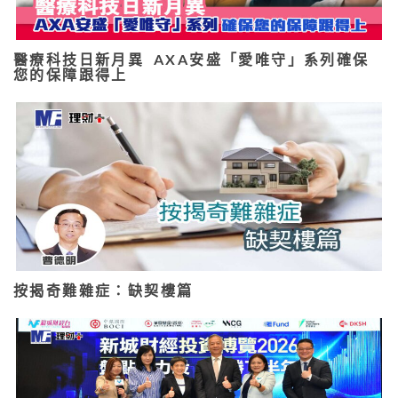
醫療科技日新月異 AXA安盛「愛唯守」系列確保
您的保障跟得上
按揭奇難雜症：缺契樓篇