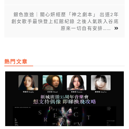
銀色旅途｜關心妍經歷「神之劇本」 出道2年
創女歌手最快登上紅館紀錄 之後人氣跌入谷底
原來一切自有安排……
熱門文章