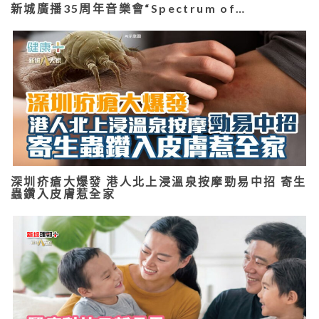
新城廣播35周年音樂會“Spectrum of…
深圳疥瘡大爆發 港人北上浸溫泉按摩勁易中招 寄生
蟲鑽入皮膚惹全家