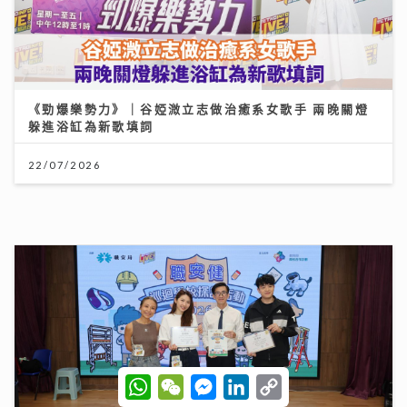
聖公會基榮小學
31/07/2026
W
W
M
L
C
h
e
e
i
o