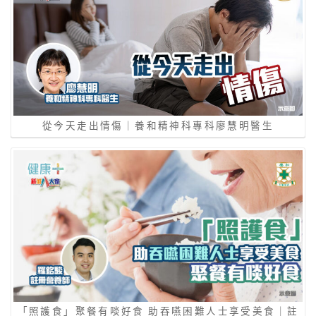
從今天走出情傷｜養和精神科專科廖慧明醫生
「照護食」聚餐有啖好食 助吞嚥困難人士享受美食｜註