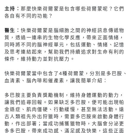
主持：
那麼快樂荷爾蒙是包含哪些荷爾蒙呢？它們
各自有不同的功能？
醫生：
快樂荷爾蒙是腦細胞之間的神經訊息傳遞物
質，透過一連串的生物化學反應，帶來正面情緒，
同時將不同的腦神經單元，包括運動、情緒、記憶
及思考連結起來，幫助我們持續追求對生命有利的
條件，維持動力並對抗壓力。
快樂荷爾蒙當中包含了4種荷爾蒙，分別是多巴胺、
血清素、腦內啡和催產素，讓我簡單介紹：
多巴胺主要負責獎勵機制，維持身體運動的動力，
讓我們追尋回報。如果缺乏多巴胺，便可能出現帕
金遜症、肌肉僵硬、行動緩慢，甚至無法活動。遠
古人類祖先外出狩獵時，需要多巴胺來啟動身體行
動，作出部署；當成功捕獲獵物時，大腦會分泌更
多多巴胺，帶來成功感、滿足感及快樂，這些正面