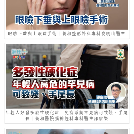
眼瞼下垂與上眼瞼手術｜養和整形外科專科麥明山醫生
年輕人好發多發性硬化症 免疫系統罕見病可致殘、手尾
長｜養和醫院腦神經科專科醫生邵家樂