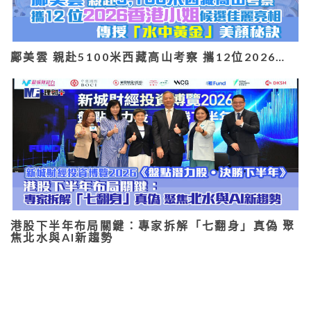
鄺美雲 親赴5100米西藏高山考察 攜12位2026…
港股下半年布局關鍵：專家拆解「七翻身」真偽 聚
焦北水與AI新趨勢