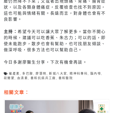
壓仍然降不下來；又或者出現頭痛、胃痛、腸胃症
狀，以及各類身體痛症，反覆檢查也找不到原因，
這也可能與情緒有關。長遠而言，對身體也會有不
良影響。
主持：
希望今天可以讓大眾了解更多。當你不開心
的時候，建議可以吃香蕉、朱古力；可以的話，即
使未能跑步，散步也會有幫助，也可找朋友傾談、
做深呼吸，很多方法也可以幫助自己。
今日多謝廖醫生分享，下次有機會再談。
催產素
,
多巴胺
,
廖慧明
,
新城八大家
,
精神科專科
,
腦內啡
,
荷爾蒙
,
血清素
,
養和抗病兵工廠
,
養和醫院
相關文章：