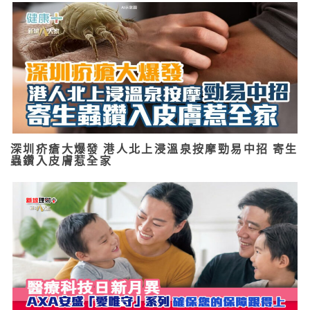
深圳疥瘡大爆發 港人北上浸溫泉按摩勁易中招 寄生
蟲鑽入皮膚惹全家