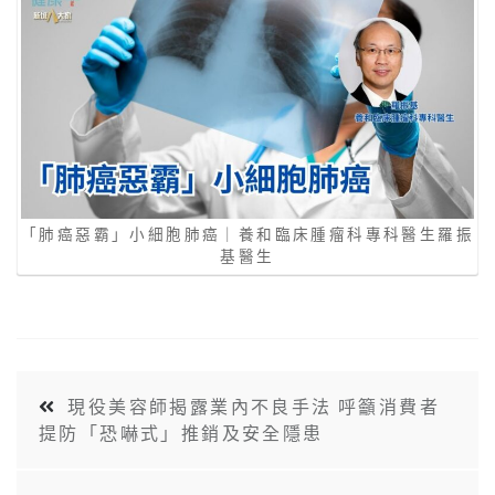
「肺癌惡霸」小細胞肺癌｜養和臨床腫瘤科專科醫生羅振
基醫生
現役美容師揭露業內不良手法 呼籲消費者
提防「恐嚇式」推銷及安全隱患