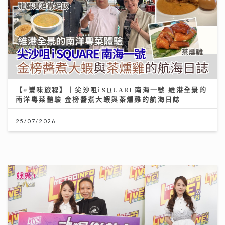
【#豐味旅程】｜尖沙咀iSQUARE南海一號 維港全景的
南洋粵菜體驗 金榜醬煮大蝦與茶燻雞的航海日誌
25/07/2026
《勁爆樂勢力》｜谷婭溦立志做治癒系女歌手 兩晚關燈
躲進浴缸為新歌填詞
22/07/2026