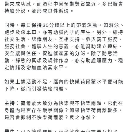
帶來成功感，而過程中因預期獎賞靠近，多巴胺會
持續分泌，並形成良性循環。
同時，每日保持30分鐘以上的帶氧運動，如游泳、
跑步及踩單車，亦有助腦內啡的產生。另外，維持
社交生活、認識朋友、互相支持、參與義工服務、
服務社會，體驗人生的意義，亦能幫助建立連結、
安全感與信任，促進催產素的分泌。除了動態活
動，靜態的冥想及規律作息，亦有助處理壓力、穩
定情緒及增加血清素水平。
如果上述活動不足，腦內的快樂荷爾蒙水平便可能
下降，從而引發情緒問題。
主持：
荷爾蒙大致分為快樂與不快樂兩類，它們在
身體內是否存在競爭關係？如果快樂荷爾蒙較多，
是否會抑制不快樂荷爾蒙？反之亦然？
醫生：
可以這樣理解，兩者就像天秤需要互相平