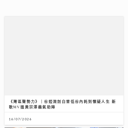
《灣區聲勢力》｜谷婭溦剖白曾低谷內耗到懷疑人生 新
歌MV搵黃宗澤義氣助陣
16/07/2026