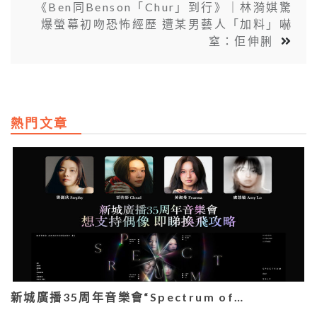
《Ben同Benson「Chur」到行》｜林漪娸驚
爆螢幕初吻恐怖經歷 遭某男藝人「加料」嚇
窒：佢伸脷
熱門文章
新城廣播35周年音樂會“Spectrum of…