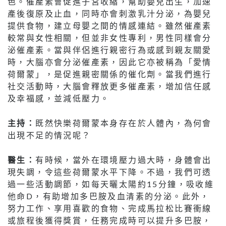
色。催產素會促進子宮收縮，幫助嬰兒出生，加速
產後復原及止血，同時亦會刺激乳汁分泌，為嬰兒
提供食物，建立母嬰之間的情感連結。雖然催產素
較常與女性相關，但並非女性專利，男性同樣會分
泌催產素。當與伴侶進行親密行為或感到親友關愛
時，大腦亦會分泌催產素，因此它亦被稱為「愛情
荷爾蒙」，是促進親密關係的催化劑。當我們進行
社交活動時，大腦會釋放更多催產素，增加信任感
及幸福感，並減低壓力。
主持：
既然快樂荷爾蒙本身存在於人體內，為何會
出現不足的情況呢？
醫生：
有時候，當外在環境壓力過大時，身體會出
現失調，令這些荷爾蒙水平下降。不過，我們可透
過一些活動調節，如每天曬太陽約15分鐘，吸收維
他命D，有助增加多巴胺及血清素的分泌。此外，
努力工作、享用喜歡的食物、完成馬拉松比賽衝線
或旅程後獲得獎賞，任務完成時可以提升多巴胺，