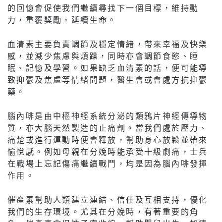
的回憶會促使我們繼續尋找下一個目標，維持動
力，重覆獎勵，延續生命。
血清素主要負責調節及穩定情緒，帶來幸福及快樂
感，並減少焦慮與煩躁，同時亦會調節食慾、睡
眠、記憶及學習。如果缺乏血清素的話，便可能導
致抑鬱及焦慮等情緒問題，醫生會或會處方抗抑鬱
藥。
腦內啡是由中樞神經系統分泌的類鴉片神經傳導物
質，亦大腦天然製造的止痛劑。當我們處於壓力、
痛楚或進行運動時便會釋放，幫助身心放鬆並帶來
愉悅感。例如母親在分娩時能承受十級劇痛，士兵
在戰場上忘記傷痛繼續戰鬥，均是因為腦內啡發揮
作用。
催產素幫助人類建立連結、信任及互相支持，優化
我們的生存環境。尤其在分娩時，有著重要的角