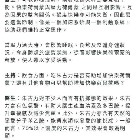
衡。快樂荷爾蒙與壓力荷爾蒙 之間是互相影響、互
為因果的雙向關係。過度快樂亦可能失衡，因此需
要適當節制，像是一個加速系統與一個制動系統，
協助我們維持正常運作。
當壓力過大時，會影響睡眠、食慾及整體身體狀
況，令身體處於疲勞狀態，從而影響快樂荷爾蒙的
釋放，使人難以享受活動。
主持：
飲食方面，吃朱古力是否有助增加快樂荷爾
蒙？還有其他食物可以幫助增加快樂荷爾蒙嗎？
醫生：
朱古力對不少人而言有抗抑鬱的效果，朱古
力含有色氨酸，有助大腦生產血清素及多巴胺，提
升幸福感及減少焦慮。此外，朱古力亦含有天然的
戀愛分子苯乙胺，能帶來類似戀愛的愉悅感。一般
而言，70%以上濃度的朱古力，其效果會較為明
顯。