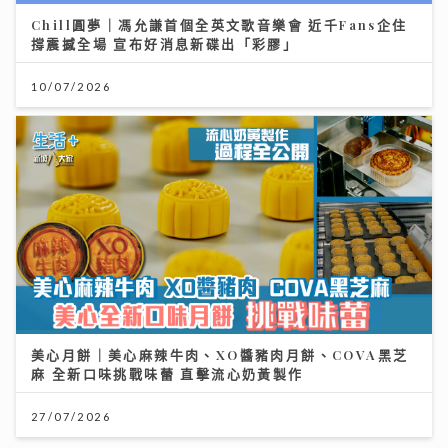
Chill圓夢｜馮允謙首個全英文歌音樂會 近千Fans企住
撐震撼全場 宣布好消息新碟出「彩膠」
10/07/2026
美心月餅｜美心麻辣牛肉、XO醬豬肉月餅、COVA黑芝
麻 全新口味挑戰味蕾 直擊流心奶黃製作
27/07/2026