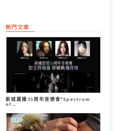
熱門文章
新城廣播35周年音樂會“Spectrum
of…