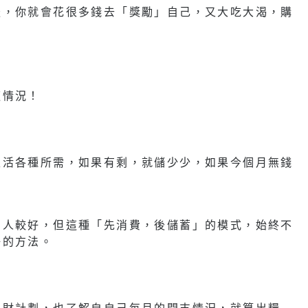
後，你就會花很多錢去「獎勵」自己，又大吃大渴，購
。
這情況！
生活各種所需，如果有剩，就儲少少，如果今個月無錢
的人較好，但這種「先消費，後儲蓄」的模式，始終不
好的方法。
理財計劃，也了解自自己每月的開支情況，就算出糧