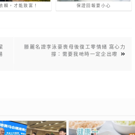
依賴，才能致富！
保證回報要小心
星
滕麗名證李泳豪喪母後復工零情緒 窩心力
場
撐：需要我哋時一定企出嚟