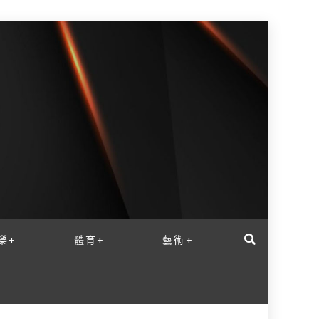
樂+
體育+
藝術+