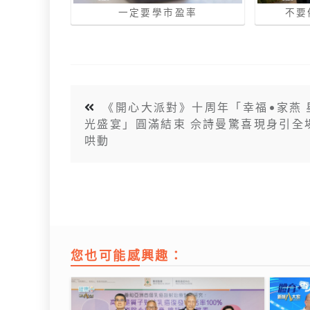
一定要學市盈率
不要
《開心大派對》十周年「幸福•家燕 
光盛宴」圓滿結束 佘詩曼驚喜現身引全
哄動
您也可能感興趣：