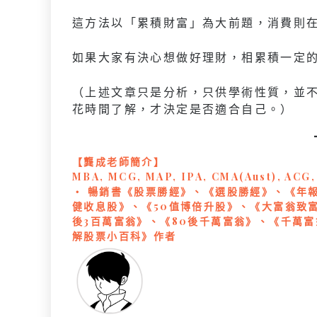
這方法以「累積財富」為大前題，消費則
如果大家有決心想做好理財，相累積一定
（上述文章只是分析，只供學術性質，並
花時間了解，才決定是否適合自己。）
【龔成老師簡介】
MBA, MCG, MAP, IPA, CMA(Aust), ACG
‧ 暢銷書《股票勝經》、《選股勝經》、《年報
健收息股》、《50值博倍升股》、《大富翁致富
後3百萬富翁》、《80後千萬富翁》、《千萬
解股票小百科》作者