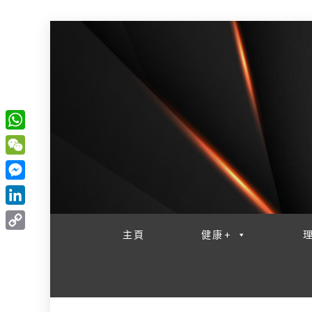
W
一網睇盡 八家大成
h
W
a
e
M
t
C
e
L
s
h
s
i
主頁
健康+
A
C
a
s
n
p
o
t
e
k
p
p
n
e
y
g
d