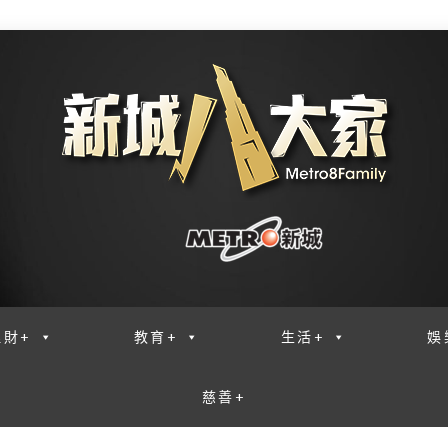
理財+
教育+
生活+
娛
慈善+