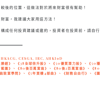
在較後的位置，這做法對於將來財富很有幫助！
的財富，我建議大家用這方法！
不構成任何投資建議或邀約，投資者在投資前，請自行
, HKACG, CESGA, IRC, AHKIoD
勝經》、《38全球倍升股》、《50優質潛力股》、《50穩
藍圖》、《80後百萬富翁》、《80後2百萬富翁》、《80
富翁致富學問》、《5年買樓4部曲》、《財務自由行》、《圖