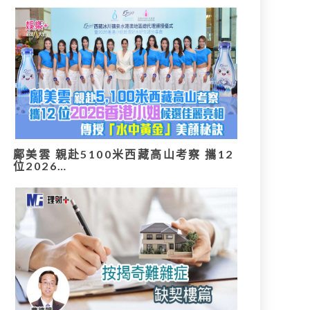
鄺美雲 親赴5100米西藏高山考察 攜12
位2026…