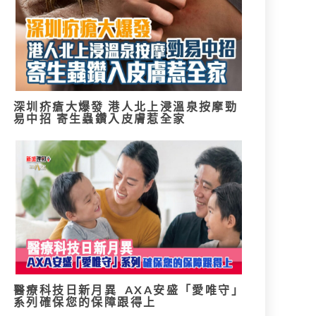
深圳疥瘡大爆發 港人北上浸溫泉按摩勁
易中招 寄生蟲鑽入皮膚惹全家
醫療科技日新月異 AXA安盛「愛唯守」
系列確保您的保障跟得上