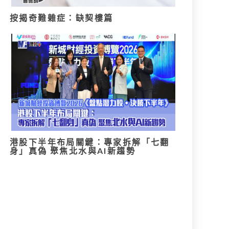
按揭奇難雜症：缺契樓篇
港股下半年布局關鍵：專家拆解「七翻
身」真偽 聚焦北水與AI新趨勢