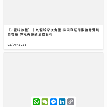
通靈體質｜洪助昇天生擁有超靈異感應 首爆最火酒店撞
鬼 第一次打開通靈之門 驚見同學死亡
27/07/2026
W
W
M
L
C
h
e
e
i
o