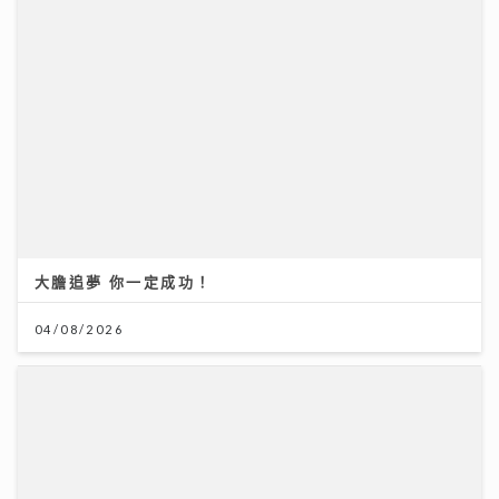
大膽追夢 你一定成功！
04/08/2026
投資博覽壓軸場：AI熱潮降溫 市場風險升溫 輪證定律揭
示散戶警號