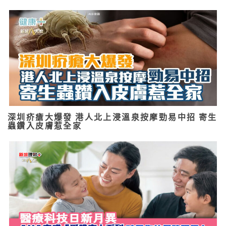
深圳疥瘡大爆發 港人北上浸溫泉按摩勁易中招 寄生
蟲鑽入皮膚惹全家