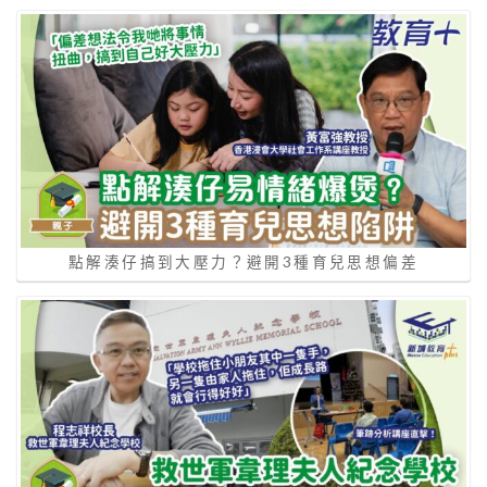
點解湊仔搞到大壓力？避開3種育兒思想偏差