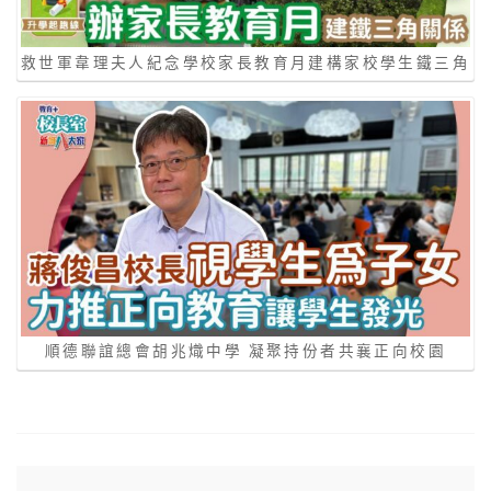
救世軍韋理夫人紀念學校家長教育月建構家校學生鐵三角
順德聯誼總會胡兆熾中學 凝聚持份者共襄正向校園