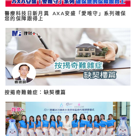
醫療科技日新月異 AXA安盛「愛唯守」系列確保
您的保障跟得上
按揭奇難雜症：缺契樓篇