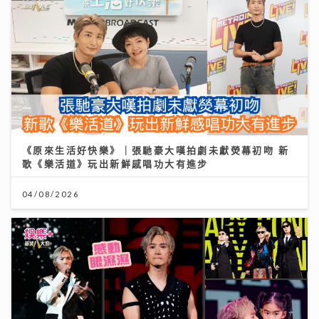
《原來生活好快樂》｜張馳豪大嘆拍劇未獻熒幕初吻 新
歌《樂活道》玩出新鮮感唱功大有進步
04/08/2026