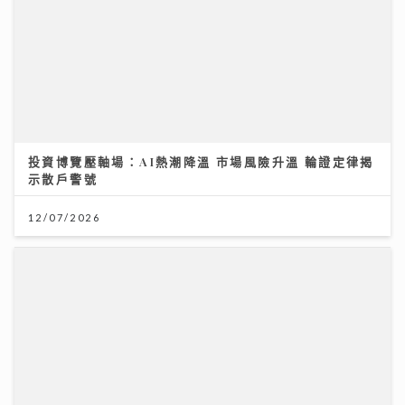
12/07/2026
【#豐味旅程】｜九龍城深夜食堂 泰國直送胡椒豬骨湯燒
肉卷粉 尋找失傳豬油撈飯香
02/08/2026