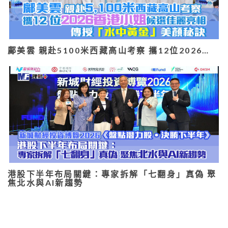
鄺美雲 親赴5100米西藏高山考察 攜12位2026…
港股下半年布局關鍵：專家拆解「七翻身」真偽 聚
焦北水與AI新趨勢